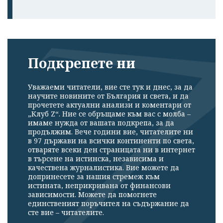
Подкрепете ни
Уважаеми читатели, вие сте тук и днес, за да
научите новините от България и света, и да
прочетете актуални анализи и коментари от
„Клуб Z“. Ние се обръщаме към вас с молба –
имаме нужда от вашата подкрепа, за да
продължим. Вече години вие, читателите ни
в 97 държави на всички континенти по света,
отваряте всеки ден страницата ни в интернет
в търсене на истинска, независима и
качествена журналистика. Вие можете да
допринесете за нашия стремеж към
истината, неприкривана от финансови
зависимости. Можете да помогнете
единственият поръчител на съдържание да
сте вие – читателите.