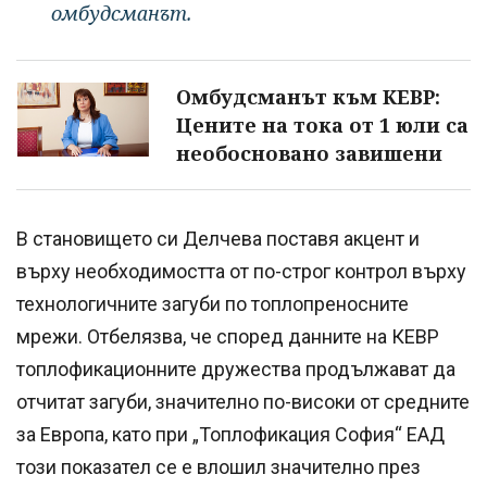
омбудсманът.
Омбудсманът към КЕВР:
Цените на тока от 1 юли са
необосновано завишени
В становището си Делчева поставя акцент и
върху необходимостта от по-строг контрол върху
технологичните загуби по топлопреносните
мрежи. Отбелязва, че според данните на КЕВР
топлофикационните дружества продължават да
отчитат загуби, значително по-високи от средните
за Европа, като при „Топлофикация София“ ЕАД
този показател се е влошил значително през