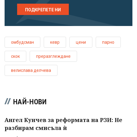
ПОДКРЕПЕТЕ НИ
омбудсман
кевр
цени
парно
скок
преразглеждане
велислава делчева
НАЙ-НОВИ
Ангел Кунчев за реформата на РЗИ: Не
разбирам смисъла ѝ