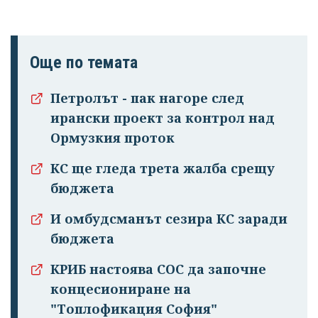
Още по темата
Петролът - пак нагоре след
ирански проект за контрол над
Ормузкия проток
КС ще гледа трета жалба срещу
бюджета
И омбудсманът сезира КС заради
бюджета
КРИБ настоява СОС да започне
концесиониране на
"Топлофикация София"