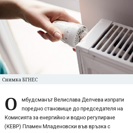
Снимка БГНЕС
О
мбудсманът Велислава Делчева изпрати
поредно становище до председателя на
Комисията за енергийно и водно регулиране
(КЕВР) Пламен Младеновски във връзка с