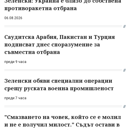
Зеленски: Украйна е близо до собствена
противоракетна отбрана
06.08.2026
Саудитска Арабия, Пакистан и Турция
подписват днес споразумение за
съвместна отбрана
преди 9 часа
Зеленски обяви специални операции
срещу руската военна промишленост
преди 7 часа
"Смазването на човек, който се е молил
и не е получил милост." Съдът остави в