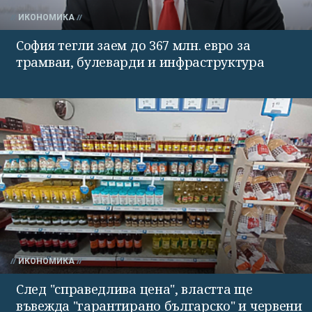
ИКОНОМИКА
София тегли заем до 367 млн. евро за
трамваи, булеварди и инфраструктура
ИКОНОМИКА
След "справедлива цена", властта ще
въвежда "гарантирано българско" и червени