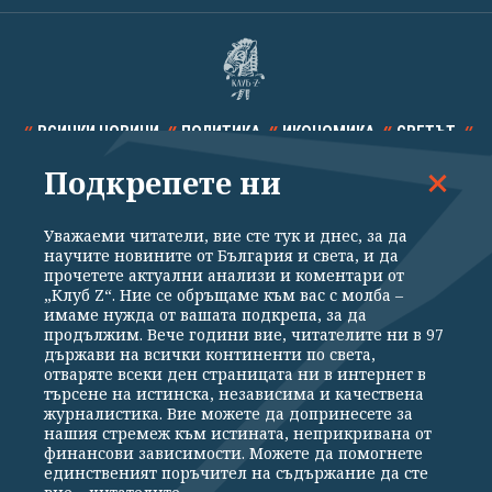
ВСИЧКИ НОВИНИ
ПОЛИТИКА
ИКОНОМИКА
СВЕТЪТ
Подкрепете ни
СПОРТ
КУЛТУРА
ТЕХНОЛОГИИ
КАЛЕЙДОСКОП
МНЕНИЯ
Уважаеми читатели, вие сте тук и днес, за да
научите новините от България и света, и да
прочетете актуални анализи и коментари от
„Клуб Z“. Ние се обръщаме към вас с молба –
имаме нужда от вашата подкрепа, за да
продължим. Вече години вие, читателите ни в 97
Общи условия
Политика за поверителност
държави на всички континенти по света,
отваряте всеки ден страницата ни в интернет в
Реклама
Партньори
Контакти
За Клуб Z
търсене на истинска, независима и качествена
Екип
Подкрепете ни
журналистика. Вие можете да допринесете за
нашия стремеж към истината, неприкривана от
финансови зависимости. Можете да помогнете
единственият поръчител на съдържание да сте
Издател на www.clubz.bg е „Клуб Зебра Медия“ ЕООД, София, ул. "Алеко