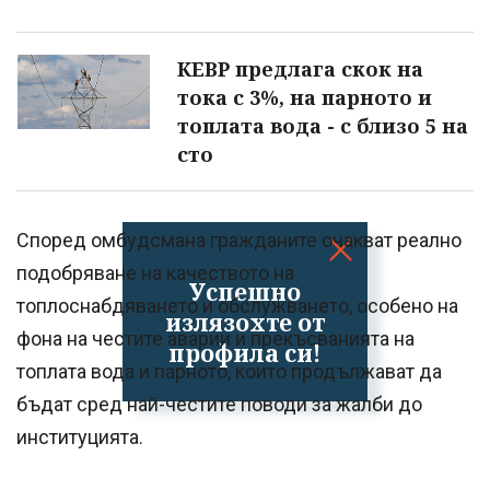
КЕВР предлага скок на
тока с 3%, на парното и
топлата вода - с близо 5 на
сто
Според омбудсмана гражданите очакват реално
подобряване на качеството на
Успешно
топлоснабдяването и обслужването, особено на
излязохте от
фона на честите аварии и прекъсванията на
профила си!
топлата вода и парното, които продължават да
бъдат сред най-честите поводи за жалби до
институцията.