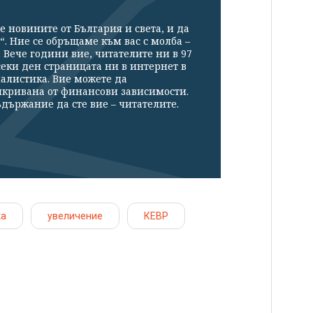
е новините от България и света, и да
“. Ние се обръщаме към вас с молба –
Вече години вие, читателите ни в 97
секи ден страницата ни в интернет в
налистика. Вие можете да
икривана от финансови зависимости.
държание да сте вие – читателите.
ка
увеличение
КЕВР