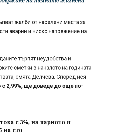
поддържане на техните жизнени
пват жалби от населени места за
ести аварии и ниско напрежение на
жданите търпят неудобства и
оките сметки в началото на годината
твата, смята Делчева. Според нея
 с 2,99%, ще доведе до още по-
тока с 3%, на парното и
5 на сто