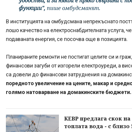
удобства, а за някои е пряко свързана с 
функции",
пише омбудсманът.
В институцията на омбудсмана непрекъснато постъ
лошо качество на електроснабдителната услуга, ч
подаваната енергия, се посочва още в позицията.
Планираните ремонти не постигат целите си и гра
финансови загуби от изгорели електроуреди, а вис
са довели до финансови затруднения на домакинс
поредното увеличение на цените, макар и средно
голямо натоварване на домакинските бюджети.
КЕВР предлага скок на 
топлата вода - с близо 