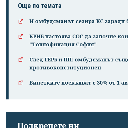
Още по темата
И омбудсманът сезира КС заради
КРИБ настоява СОС да започне ко
"Топлофикация София"
След ГЕРБ и ПП: омбудсманът същ
противоконституционен
Винетките поскъпват с 30% от 1 ав
Подкрепете ни