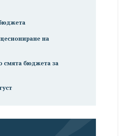
 бюджета
нцесиониране на
о смята бюджета за
густ