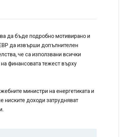
ябва да бъде подробно мотивирано и
ЕВР да извърши допълнителен
елства, че са използвани всички
 на финансовата тежест върху
жебните министри на енергетиката и
 че ниските доходи затрудняват
и.