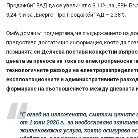
Продажби“ ЕАД да се увеличат с 3,11%, за „ЕВН Б
3,24 % и за „Енерго-Про Продажби“ АД – 2,38%.
Омбудсманът подчертава, че съдържанието на док
предоставя достатъчно информация, която да поз
позицията си
Делчева поставя конкретни въпроси
цената за преноса на тока по електропреноснат
технологичните разходи на електроразпределит
експлоатационните и административните разход
формиране на съотношението между дневната и
"С оглед на изложеното, смятам цените з
от 1 юли 2026 г., за необосновано завише
жизненоважна услуга, която осигурява о