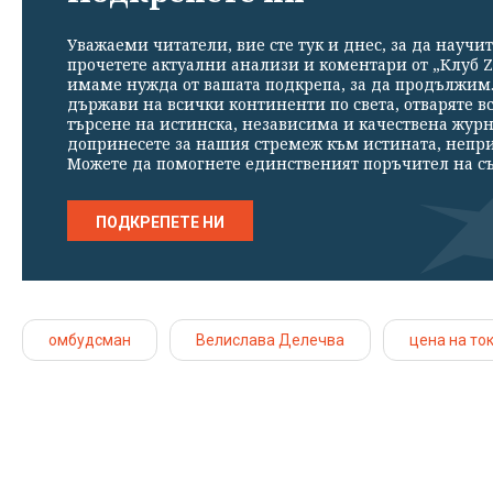
Уважаеми читатели, вие сте тук и днес, за да научит
прочетете актуални анализи и коментари от „Клуб Z
имаме нужда от вашата подкрепа, за да продължим. 
държави на всички континенти по света, отваряте в
търсене на истинска, независима и качествена жур
допринесете за нашия стремеж към истината, непр
Можете да помогнете единственият поръчител на съ
ПОДКРЕПЕТЕ НИ
омбудсман
Велислава Делечва
цена на то