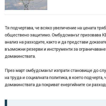
Тя подчертава, че всяко увеличение на цената тр
обществено защитимо. Омбудсманът призовава К
анализ на разходите, както и да представи доказат
възможни резерви и инструменти за ограничаване
домакинствата.
През март омбудсманът изпрати становище до слу
на труда и социалната политика, в което подчерта,
домакинствата да покриват енергийните си разход