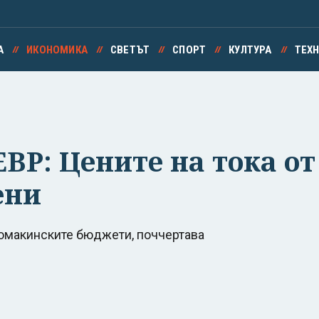
А
ИКОНОМИКА
СВЕТЪТ
СПОРТ
КУЛТУРА
ТЕХ
Р: Цените на тока от 
ени
омакинските бюджети, поччертава