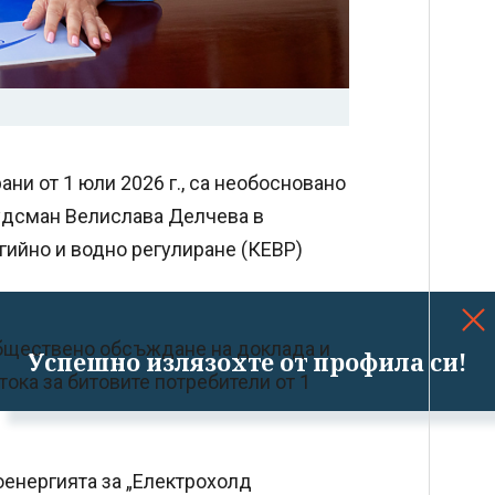
ани от 1 юли 2026 г., са необосновано
удсман Велислава Делчева в
гийно и водно регулиране (КЕВР)
обществено обсъждане на доклада и
Успешно излязохте от профила си!
тока за битовите потребители от 1
оенергията за „Електрохолд