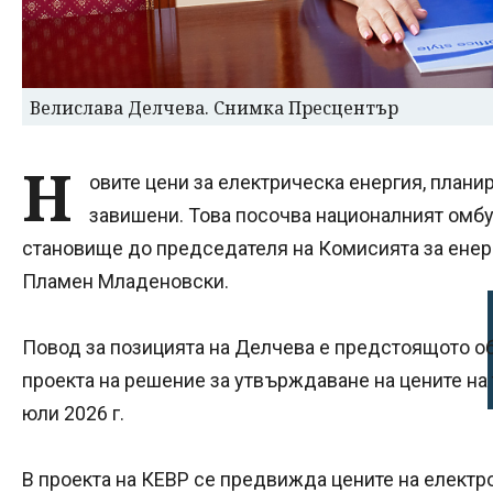
Велислава Делчева. Снимка Пресцентър
Н
овите цени за електрическа енергия, планир
завишени. Това посочва националният омб
становище до председателя на Комисията за енер
Пламен Младеновски.
Повод за позицията на Делчева е предстоящото 
проекта на решение за утвърждаване на цените на 
юли 2026 г.
В проекта на КЕВР се предвижда цените на електр