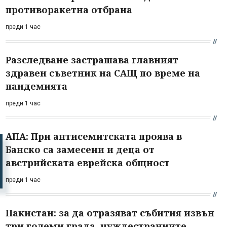
противоракетна отбрана
преди 1 час
Разследване застрашава главният
здравен съветник на САЩ по време на
пандемията
преди 1 час
АПА: При антисемитската проява в
Банско са замесени и деца от
австрийската еврейска общност
преди 1 час
Пакистан: за да отразяват събития извън
три големи града, чуждестранните