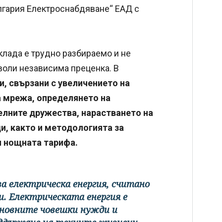
ългария Електроснабдяване“ ЕАД с
лада е трудно разбираемо и не
воли независима преценка. В
, свързани с увеличението на
а мрежа, определянето на
елните дружества, нарастването на
и, както и методологията за
 нощната тарифа.
а електрическа енергия, считано
ни. Електрическата енергия е
сновните човешки нужди и