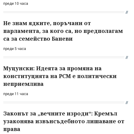
преди 10 часа
Не знам ядките, поръчани от
парламента, за кого са, но предполагам
са за семейство Баневи
преди 5 часа
Муцунски: Идеята за промяна на
конституцията на РСМ е политически
неприемлива
преди 11 часа
Законът за „вечните изроди“: Кремъл
узаконява извънсъдебното лишаване от
права