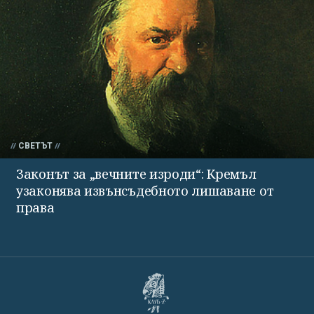
СВЕТЪТ
Законът за „вечните изроди“: Кремъл
узаконява извънсъдебното лишаване от
права