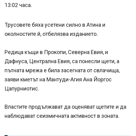
13:02 часа.
Трусовете бяха усетени силно в Атина и
околностите й, отбелязва изданието.
Редица къщи в Прокопи, Северна Евия, и
Дафнуса, Централна Евия, са понесли щети, а
пътната мрежа е била засегната от свлачища,
заяви кметът на Мантуди-Агия Ана Йоргос
Цапурниотис.
Властите продължават да оценяват щетите и да
наблюдават сеизмичната активност в зоната.