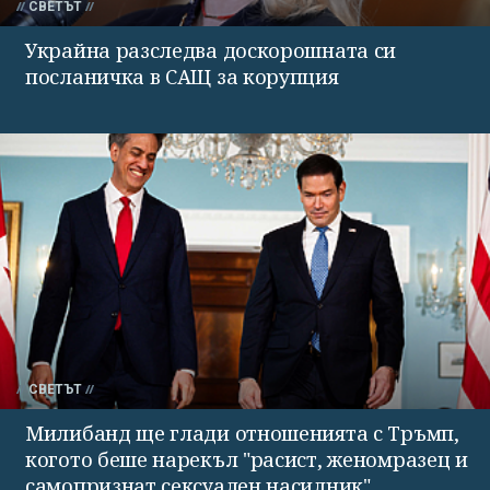
СВЕТЪТ
Украйна разследва доскорошната си
посланичка в САЩ за корупция
СВЕТЪТ
Милибанд ще глади отношенията с Тръмп,
когото беше нарекъл "расист, женомразец и
самопризнат сексуален насилник"