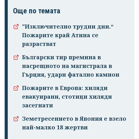
Още по темата
"Изключително трудни дни.“
Пожарите край Атина се
разрастват
Български тир премина в
насрещното на магистрала в
Гърция, удари фатално камион
Пожарите в Европа: хиляди
евакуирани, стотици хиляди
засегнати
Земетресението в Япония е взело
най-малко 18 жертви
Успешно