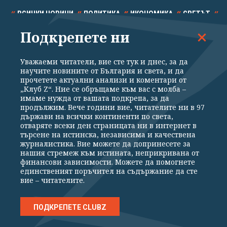
ВСИЧКИ НОВИНИ
ПОЛИТИКА
ИКОНОМИКА
СВЕТЪТ
Подкрепете ни
СПОРТ
КУЛТУРА
ТЕХНОЛОГИИ
КАЛЕЙДОСКОП
МНЕНИЯ
Уважаеми читатели, вие сте тук и днес, за да
научите новините от България и света, и да
прочетете актуални анализи и коментари от
„Клуб Z“. Ние се обръщаме към вас с молба –
имаме нужда от вашата подкрепа, за да
продължим. Вече години вие, читателите ни в 97
Общи условия
Политика за поверителност
държави на всички континенти по света,
отваряте всеки ден страницата ни в интернет в
Реклама
Партньори
Контакти
За Клуб Z
търсене на истинска, независима и качествена
Екип
Подкрепете ни
журналистика. Вие можете да допринесете за
нашия стремеж към истината, неприкривана от
финансови зависимости. Можете да помогнете
единственият поръчител на съдържание да сте
Издател на www.clubz.bg е „Клуб Зебра Медия“ ЕООД, София, ул. "Алеко
вие – читателите.
Константинов" 3. Всички права запазени 2026 „Клуб Зебра Медия“
ЕООД.
Препечатването на материали, снимки и видео от www.clubz.bg без
разрешение ще бъде преследвано по съдебен път, съгласно
ПОДКРЕПЕТЕ CLUBZ
ОБЩИТЕ УСЛОВИЯ