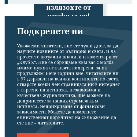
излязохте от
профила си!
Подкрепете ни
Уважаеми читатели, вие сте тук и днес, за да
научите новините от България и света, и да
прочетете актуални анализи и коментари от
„Клуб Z“. Ние се обръщаме към вас с молба –
имаме нужда от вашата подкрепа, за да
продължим. Вече години вие, читателите ни
в 97 държави на всички континенти по света,
отваряте всеки ден страницата ни в интернет
в търсене на истинска, независима и
качествена журналистика. Вие можете да
допринесете за нашия стремеж към
истината, неприкривана от финансови
зависимости. Можете да помогнете
единственият поръчител на съдържание да
сте вие – читателите.