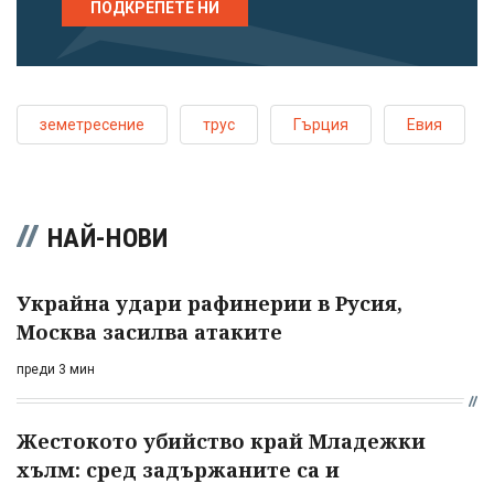
ПОДКРЕПЕТЕ НИ
земетресение
трус
Гърция
Евия
НАЙ-НОВИ
Украйна удари рафинерии в Русия,
Москва засилва атаките
преди 3 мин
Жестокото убийство край Младежки
хълм: сред задържаните са и