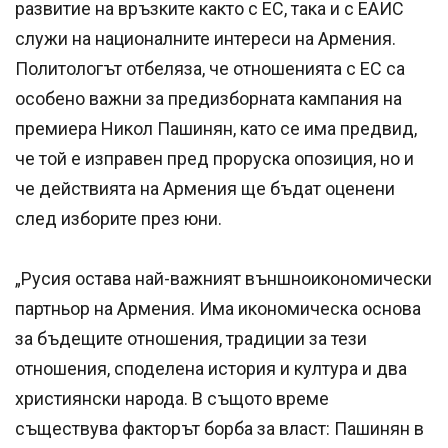
развитие на връзките както с ЕС, така и с ЕАИС
служи на националните интереси на Армения.
Политологът отбеляза, че отношенията с ЕС са
особено важни за предизборната кампания на
премиера Никол Пашинян, като се има предвид,
че той е изправен пред проруска опозиция, но и
че действията на Армения ще бъдат оценени
след изборите през юни.
„Русия остава най-важният външноикономически
партньор на Армения. Има икономическа основа
за бъдещите отношения, традиции за тези
отношения, споделена история и култура и два
християнски народа. В същото време
съществува факторът борба за власт: Пашинян в