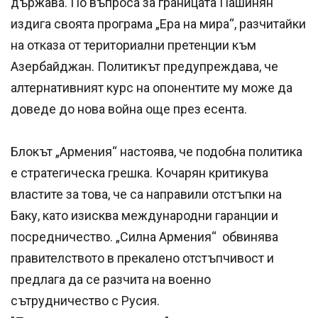
държава. По въпроса за границата Пашинян
издига своята програма „Ера на мира“, разчитайки
на отказа от териториални претенции към
Азербайджан. Политикът предупреждава, че
алтернативният курс на опонентите му може да
доведе до нова война още през есента.
Блокът „Армения“ настоява, че подобна политика
е стратегическа грешка. Кочарян критикува
властите за това, че са направили отстъпки на
Баку, като изисква международни гаранции и
посредничество. „Силна Армения“ обвинява
правителството в прекалено отстъпчивост и
предлага да се разчита на военно
сътрудничество с Русия.