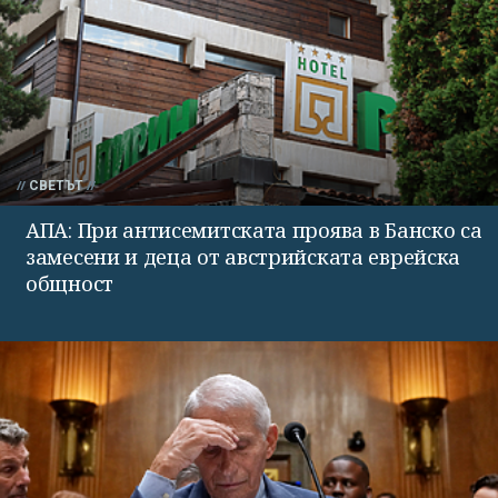
СВЕТЪТ
АПА: При антисемитската проява в Банско са
замесени и деца от австрийската еврейска
общност