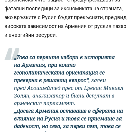
фатални последици за икономиката на страната,
ако връзките с Русия бъдат прекъснати, предвид
високата зависимост на Армения от руския пазар
и енергийни ресурси.
„Това са първите избори в историята
на Армения, при които
геополитическата ориентация се
превърна в решаващ въпрос“,
заяви
пред Асошиейтед прес от Ереван Микаел
Золян, анализатор и бивш депутат в
арменския парламент.
„Досега Армения оставаше в сферата на
влияние на Русия и това се приемаше за
даденост, но сега, за първи път, това се