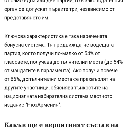
от само една или две партии, то в законодателния
орган се допускат първите три, независимо от
представянето им.
Ключова характеристика е така наречената
бонусна система. Тя предвижда, че водещата
партия, която получи по-малко от 54% от
гласовете, получава допълнителни места (до 54%
​​от мандатите в парламента). Ако получи повече
от 66%, допълнителни места се прехвърлят на
другите участници, обяснява тънкостите на
националната избирателна система местното
издание "НюзАрмения".
Какъв ще е вероятният състав на