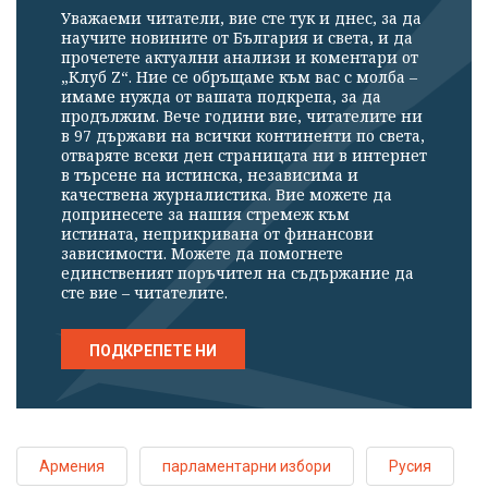
Уважаеми читатели, вие сте тук и днес, за да
научите новините от България и света, и да
прочетете актуални анализи и коментари от
„Клуб Z“. Ние се обръщаме към вас с молба –
имаме нужда от вашата подкрепа, за да
продължим. Вече години вие, читателите ни
в 97 държави на всички континенти по света,
отваряте всеки ден страницата ни в интернет
в търсене на истинска, независима и
качествена журналистика. Вие можете да
допринесете за нашия стремеж към
истината, неприкривана от финансови
зависимости. Можете да помогнете
единственият поръчител на съдържание да
сте вие – читателите.
ПОДКРЕПЕТЕ НИ
Армения
парламентарни избори
Русия