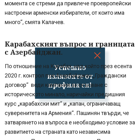
момента се стреми да привлече проевропейски
настроени арменски избиратели, от които има
много“, смята Калачев.
Карабахският въпрос и границата
с Азербайджан.
Успешно
По отношение на Карабах, над който през есента
излязохте от
2020 г. контрол пое Азербайджан „Граждански
профила си!
договор“ води кампания за скъсване с
историческото минало, наричайки предишния
курс „карабахски мит“ и „капан, ограничаващ
суверенитета на Армения“. Пашинян твърди, че
затварянето на въпроса е необходимо условие за
развитието на страната като независима