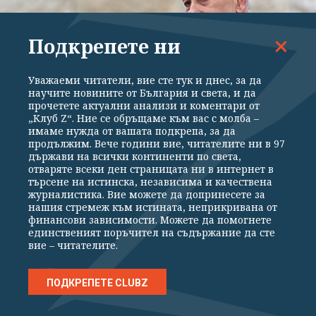
Подкрепете ни
Уважаеми читатели, вие сте тук и днес, за да
научите новините от България и света, и да
прочетете актуални анализи и коментари от
„Клуб Z“. Ние се обръщаме към вас с молба –
СВЕТЪТ
имаме нужда от вашата подкрепа, за да
продължим. Вече години вие, читателите ни в 97
Израел отхвърли новата пътна карта за Газа
държави на всички континенти по света,
въпреки американските гаранции
отваряте всеки ден страницата ни в интернет в
търсене на истинска, независима и качествена
журналистика. Вие можете да допринесете за
нашия стремеж към истината, неприкривана от
финансови зависимости. Можете да помогнете
единственият поръчител на съдържание да сте
вие – читателите.
ПОДКРЕПЕТЕ CLUBZ
ВСИЧКИ НОВИНИ
ПОЛИТИКА
ИКОНОМИКА
СВЕТЪТ