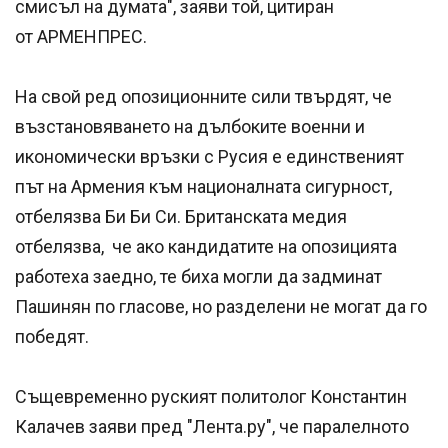
смисъл на думата", заяви той, цитиран
от АРМЕНПРЕС.
На свой ред опозиционните сили твърдят, че
възстановяването на дълбоките военни и
икономически връзки с Русия е единственият
път на Армения към националната сигурност,
отбелязва Би Би Си. Британската медия
отбелязва, че ако кандидатите на опозицията
работеха заедно, те биха могли да задминат
Пашинян по гласове, но разделени не могат да го
победят.
Същевременно руският политолог Константин
Калачев заяви пред "Лента.ру", че паралелното