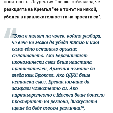
политологът Лаурентиу Плешка отбелязва, че
реакцията на Кремъл "не е тонът на някой,
убеден в привлекателността на проекта си".
"Това е тонът на човек, който разбира,
че вече не може да убеди никого и има
само едно останало оръжие:
сплашването. Ако Евразийският
икономически съюз беше наистина
привлекателен, Армения нямаше да
гледа към Брюксел. Ако ОДКС беше
истински съюз, Ереван нямаше да
замрази членството си. Ако
партньорството с Москва беше донесло
просперитет на региона, дискусията
щеше да бъде съвсем различна!“,