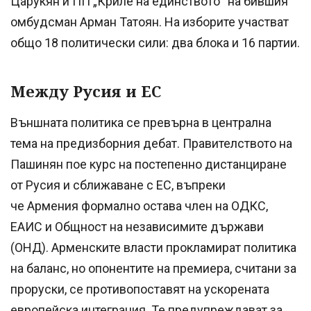
Царукян и ПП „Криле на единството“ на бившия
омбудсман Арман Татоян. На изборите участват
общо 18 политически сили: два блока и 16 партии.
Между Русия и ЕС
Външната политика се превърна в централна
тема на предизборния дебат. Правителството на
Пашинян пое курс на постепенно дистанциране
от Русия и сближаване с ЕС, въпреки
че Армения формално остава член на ОДКС,
ЕАИС и Общност на независимите държави
(ОНД). Арменските власти прокламират политика
на баланс, но опонентите на премиера, считани за
проруски, се противопоставят на ускорената
европейска интеграция. Те предупреждават за