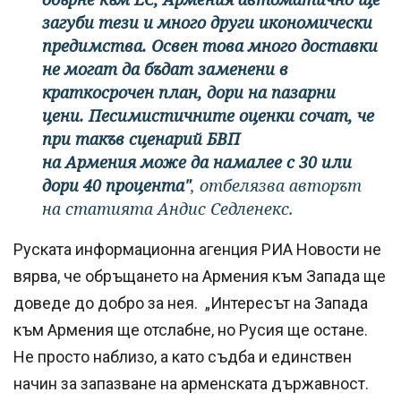
загуби тези и много други икономически
предимства. Освен това много доставки
не могат да бъдат заменени в
краткосрочен план, дори на пазарни
цени. Песимистичните оценки сочат, че
при такъв сценарий БВП
на Армения може да намалее с 30 или
дори 40 процента"
, отбелязва авторът
на статията Андис Седленекс.
Руската информационна агенция РИА Новости не
вярва, че обръщането на Армения към Запада ще
доведе до добро за нея. „Интересът на Запада
към Армения ще отслабне, но Русия ще остане.
Не просто наблизо, а като съдба и единствен
начин за запазване на арменската държавност.