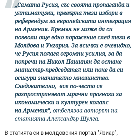
„Самата Русия, със своята пропаганда и
ултиматуми, превърна тези избори в
референдум за европейската интеграция
на Армения. Кремъл не може да си
позволи още едно поражение след тези в
Молдова и Унгария. За всички е очевидно,
че Русия полага огромни усилия, за да
попречи на Никол Пашинян да остане
министър-председател или поне да си
осигури значително мнозинство.
Следователно, все по-често се
разпространяват мрачни прогнози за
икономически и културен колапс
на Армения",
отбелязва авторът на
статията Александър Шулга.
В статията си в молдовския портал "Язиар",