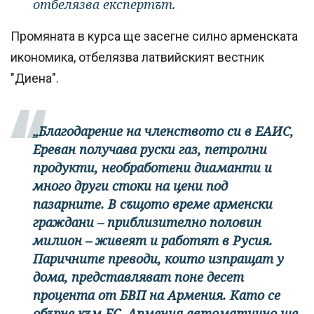
отбелязва експертът.
Промяната в курса ще засегне силно арменската
икономика, отбелязва латвийският вестник
"Диена".
„Благодарение на членството си в ЕАИС,
Ереван получава руски газ, петролни
продукти, необработени диаманти и
много други стоки на цени под
пазарните. В същото време арменски
граждани – приблизително половин
милион – живеят и работят в Русия.
Паричните преводи, които изпращат у
дома, представляват поне десет
процента от БВП на Армения. Като се
обърне към ЕС, Армения автоматично ще