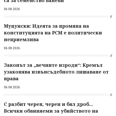
са за семейство Баневи
06.08.2026
Муцунски: Идеята за промяна на
конституцията на РСМ е политически
неприемлива
06.08.2026
Законът за „вечните изроди“: Кремъл
узаконява извънсъдебното лишаване от
права
06.08.2026
С разбит череп, черен и бял дроб...
Всички обвиняеми за убийството на