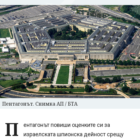
Пентагонът. Снимка АП / БТА
П
ентагонът повиши оценките си за
израелската шпионска дейност срещу