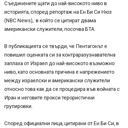
Съединените щати до най-високото ниво в
историята, според репортаж на Ен Би Си Нюз
(NBC News), в който се цитират двама
американски служители, посочва БТА.
В публикацията се твърди, че Пентагонът е
повишил оценката си за контраразузнавателна
заплаха от Израел до най-високото възможно
ниво, като основната причина е напрежението
между израелски и американски служители
относно това как да се процедира във войната с
Иран и неговите прокси терористични
групировки.
Според официални лица, цитирани от Ен Би Си, в