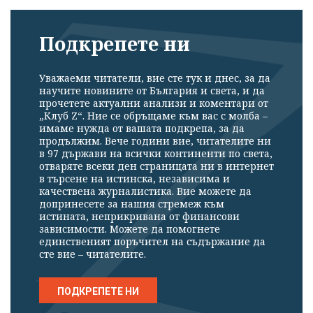
Подкрепете ни
Уважаеми читатели, вие сте тук и днес, за да
научите новините от България и света, и да
прочетете актуални анализи и коментари от
„Клуб Z“. Ние се обръщаме към вас с молба –
имаме нужда от вашата подкрепа, за да
продължим. Вече години вие, читателите ни
в 97 държави на всички континенти по света,
отваряте всеки ден страницата ни в интернет
в търсене на истинска, независима и
качествена журналистика. Вие можете да
допринесете за нашия стремеж към
истината, неприкривана от финансови
зависимости. Можете да помогнете
единственият поръчител на съдържание да
сте вие – читателите.
ПОДКРЕПЕТЕ НИ