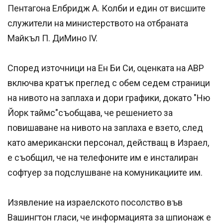
Пентагона Елбридж А. Колби и един от висшите
служители на министерството на отбраната
Майкъл П. ДиМино IV.
Според източници на Ен Би Си, оценката на АВР
включва кратък преглед с обем седем страници
на нивото на заплаха и дори графики, докато "Ню
Йорк таймс"съобщава, че решението за
повишаване на нивото на заплаха е взето, след
като американски персонал, действащ в Израел,
е съобщил, че на телефоните им е инсталиран
софтуер за подслушване на комуникациите им.
Изявление на израелското посолство във
Вашингтон гласи, че информацията за шпионаж е