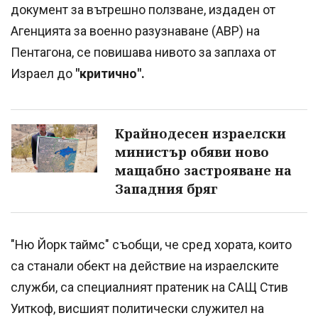
документ за вътрешно ползване, издаден от
Агенцията за военно разузнаване (АВР) на
Пентагона, се повишава нивото за заплаха от
Израел до
"критично".
Крайнодесен израелски
министър обяви ново
мащабно застрояване на
Западния бряг
"Ню Йорк таймс" съобщи, че сред хората, които
са станали обект на действие на израелските
служби, са специалният пратеник на САЩ Стив
Уиткоф, висшият политически служител на