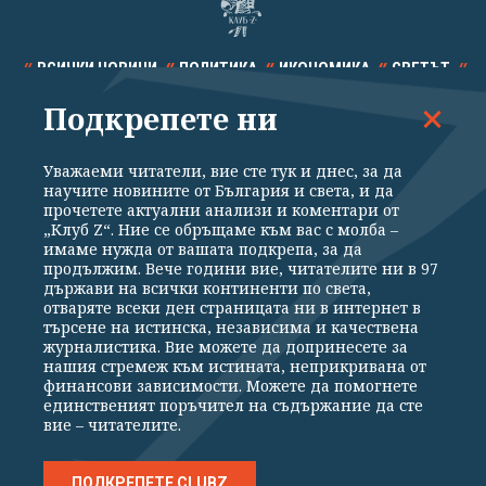
ВСИЧКИ НОВИНИ
ПОЛИТИКА
ИКОНОМИКА
СВЕТЪТ
Подкрепете ни
СПОРТ
КУЛТУРА
ТЕХНОЛОГИИ
КАЛЕЙДОСКОП
МНЕНИЯ
Уважаеми читатели, вие сте тук и днес, за да
научите новините от България и света, и да
прочетете актуални анализи и коментари от
„Клуб Z“. Ние се обръщаме към вас с молба –
имаме нужда от вашата подкрепа, за да
продължим. Вече години вие, читателите ни в 97
Общи условия
Политика за поверителност
държави на всички континенти по света,
отваряте всеки ден страницата ни в интернет в
Реклама
Партньори
Контакти
За Клуб Z
търсене на истинска, независима и качествена
Екип
Подкрепете ни
журналистика. Вие можете да допринесете за
нашия стремеж към истината, неприкривана от
финансови зависимости. Можете да помогнете
единственият поръчител на съдържание да сте
Издател на www.clubz.bg е „Клуб Зебра Медия“ ЕООД, София, ул. "Алеко
вие – читателите.
Константинов" 3. Всички права запазени 2026 „Клуб Зебра Медия“
ЕООД.
Препечатването на материали, снимки и видео от www.clubz.bg без
разрешение ще бъде преследвано по съдебен път, съгласно
ПОДКРЕПЕТЕ CLUBZ