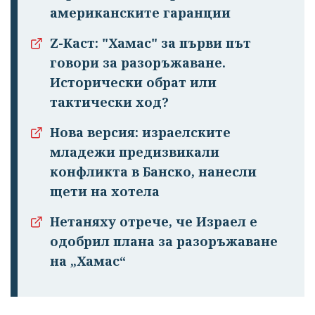
Успешно
американските гаранции
излязохте от
Z-Каст: "Хамас" за първи път
профила си!
говори за разоръжаване.
Исторически обрат или
тактически ход?
Нова версия: израелските
младежи предизвикали
конфликта в Банско, нанесли
щети на хотела
Нетаняху отрече, че Израел е
одобрил плана за разоръжаване
на „Хамас“