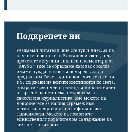
Подкрепете ни
Уважаеми читатели, вие сте тук и днес, за да
научите новините от България и света, и да
прочетете актуални анализи и коментари от
„Клуб Z“. Ние се обръщаме към вас с молба –
имаме нужда от вашата подкрепа, за да
продължим. Вече години вие, читателите ни
в 97 държави на всички континенти по света,
отваряте всеки ден страницата ни в интернет
в търсене на истинска, независима и
качествена журналистика. Вие можете да
допринесете за нашия стремеж към
истината, неприкривана от финансови
зависимости. Можете да помогнете
единственият поръчител на съдържание да
сте вие – читателите.