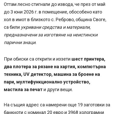
Оттам лесно стигнали до извода, че през от май
до 3 юни 2026 г. в помещение, обособено като
хол в имот в близкото с. Реброво, община Своге,
са били
укривани средства и материали,
предназначени за изготвяне на неистински
парични знаци
.
При обиски са открити и иззети
шест принтера,
два плотера за рязане на хартия, компютърна
техника, UV детектор, машина за броене на
пари, мултифункционално устройство,
мастила за печат
и други вещи.
На същия адрес са намерени още 19 заготовки за
банкноти с номинал 20 евро и 3968 холограмни