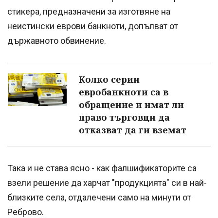
стикера, предназначени за изготвяне на
неистински еврови банкноти, допълват от
държавното обвинение.
Колко серии
евробанкноти са в
обращение и имат ли
право търговци да
отказват да ги вземат
Така и не става ясно - как фалшификаторите са
взели решение да харчат "продукцията" си в най-
близките села, отдалечени само на минути от
Реброво.