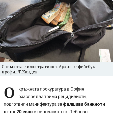
Снимката е илюстративна: Архив от фейсбук
профил/Г.Кандев
О
кръжната прокуратура в София
разслредва трима рецидивисти,
подготвили манифактура за
фалшиви банкноти
от по 20 евро
в свогенското с. Леброво.