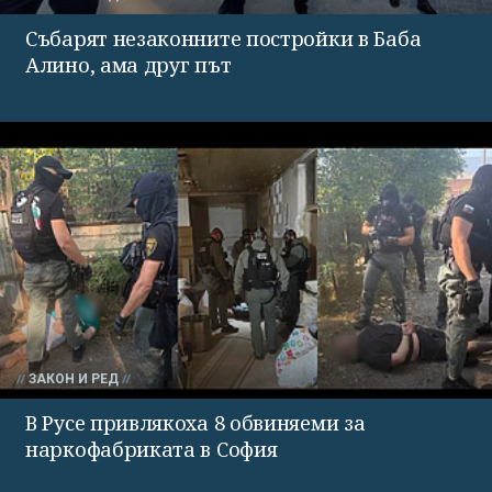
Събарят незаконните постройки в Баба
Алино, ама друг път
ЗАКОН И РЕД
В Русе привлякоха 8 обвиняеми за
наркофабриката в София