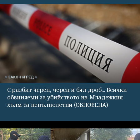
ЗАКОН И РЕД
С разбит череп, черен и бял дроб... Всички
обвиняеми за убийството на Младежкия
хълм са непълнолетни (ОБНОВЕНА)