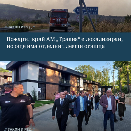
ЗАКОН И РЕД
Пожарът край АМ „Тракия“ е локализиран,
но още има отделни тлеещи огнища
ЗАКОН И РЕД