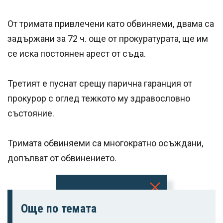
От тримата привлечени като обвиняеми, двама са
задържани за 72 ч. още от прокуратурата, ще им
се иска постоянен арест от съда.
Третият е пуснат срещу парична гаранция от
прокурор с оглед тежкото му здравословно
състояние.
Тримата обвиняеми са многократно осъждани,
допълват от обвинението.
Успешно
Още по темата
излязохте от