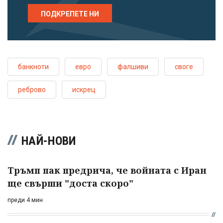
ПОДКРЕПЕТЕ НИ
банкноти
евро
фалшиви
своге
реброво
искрец
НАЙ-НОВИ
Тръмп пак предрича, че войната с Иран
ще свърши "доста скоро"
преди 4 мин