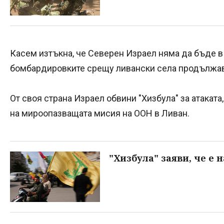
Касем изтъкна, че Северен Израел няма да бъде в
бомбардировките срещу ливански села продължава
От своя страна Израел обвини "Хизбула" за атакат
на мироопазващата мисия на ООН в Ливан.
"Хизбула" заяви, че е 