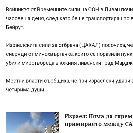
Войникът от Временните сили на ООН в Ливан почин
часове на деня, след като беше транспортиран по 
Бейрут.
Израелските сили за отбрана (ЦАХАЛ) посочиха, че
снаряди от минохвъргачка, които са поразили пункт
убили миротвореца в южния ливански град Мардж
Местни власти съобщиха, че при израелски удари 
четирима души.
Израел: Няма да спрем
примирието между СА