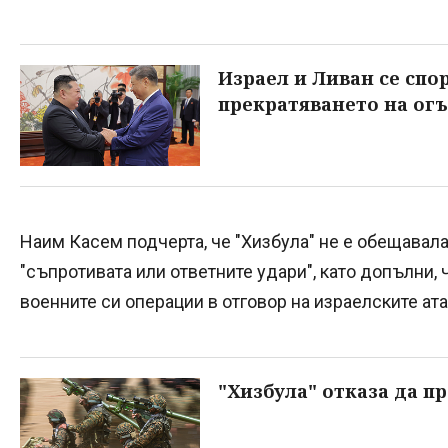
Израел и Ливан се сп
прекратяването на ог
Наим Касем подчерта, че "Хизбула" не е обещавала
"съпротивата или ответните удари", като допълни,
военните си операции в отговор на израелските ата
"Хизбула" отказа да п