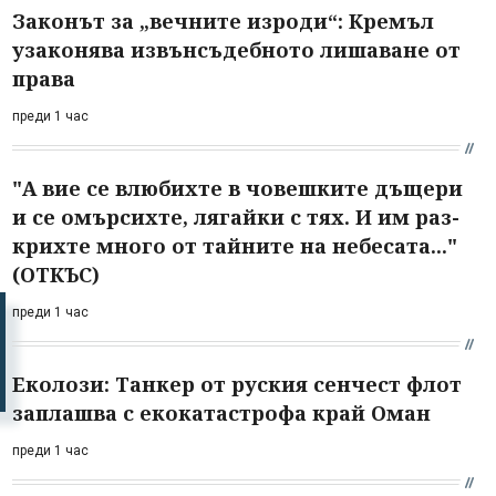
Законът за „вечните изроди“: Кремъл
узаконява извънсъдебното лишаване от
права
преди 1 час
"А вие се влюбихте в чо­вешките дъщери
и се омърсихте, лягайки с тях. И им раз­
крихте много от тайните на небесата..."
(ОТКЪС)
преди 1 час
Еколози: Танкер от руския сенчест флот
заплашва с екокатастрофа край Оман
преди 1 час