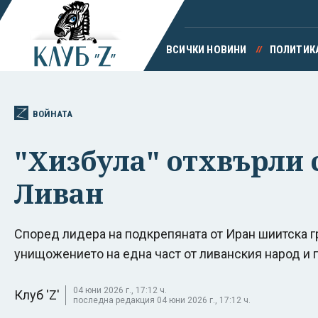
ВСИЧКИ НОВИНИ
ПОЛИТИК
ВОЙНАТА
"Хизбула" отхвърли
Ливан
Според лидера на подкрепяната от Иран шиитска г
унищожението на една част от ливанския народ и п
04 юни 2026 г., 17:12 ч.
Клуб 'Z'
последна редакция 04 юни 2026 г., 17:12 ч.