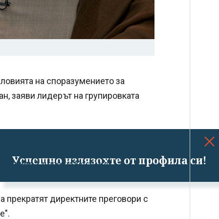
словията на споразумението за
н, заяви лидерът на групировката
ожението на една част от
Успешно излязохте от профила си!
та част"
, посочи Касем в
а прекратят директните преговори с
е".