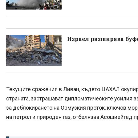
Израел разширява буф
Текущите сражения в Ливан, където ЦАХАЛ окупир
страната, застрашават дипломатическите усилия за
за деблокирането на Ормузкия проток, ключов мо
на петрол и природен газ, отбелязва Асошиейтед п