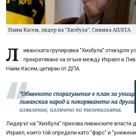
Наим Касем, лидер на "Хизбула". Снимка АП/БТА
Л
иванската групировка "Хизбула" отхвърля у
прекратяване на огъня между Израел и Лива
Наим Касем, цитиран от ДПА.
"Обявеното споразумение е план за унищ
ливанския народ и покоряването на друга
изявление, излъчено по телевизията.
Лидерът на "Хизбула" призова ливанските власти д
Израел, които той определи като "фарс" и "унижени