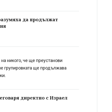
оразумяха да продължат
ъня
 на никого, че ще преустанови
 че групировката ще продължава
ки.
реговаря директно с Израел