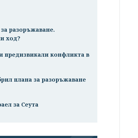
и за разоръжаване.
и ход?
жи предизвикали конфликта в
брил плана за разоръжаване
аел за Сеута