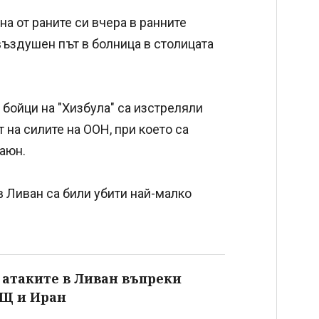
а от раните си вчера в ранните
въздушен път в болница в столицата
 бойци на "Хизбула" са изстреляли
 на силите на ООН, при което са
аюн.
в Ливан са били убити най-малко
 атаките в Ливан въпреки
Щ и Иран