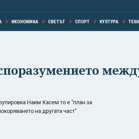
А
ИКОНОМИКА
СВЕТЪТ
СПОРТ
КУЛТУРА
ТЕХ
 споразумението межд
рупировка Наим Касем то е "план за
окоряването на другата част"