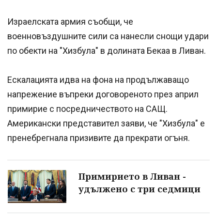
Израелската армия съобщи, че
военновъздушните сили са нанесли снощи удари
по обекти на "Хизбула" в долината Бекаа в Ливан.
Ескалацията идва на фона на продължаващо
напрежение въпреки договореното през април
примирие с посредничеството на САЩ.
Американски представител заяви, че "Хизбула" е
пренебрегнала призивите да прекрати огъня.
Примирието в Ливан -
удължено с три седмици