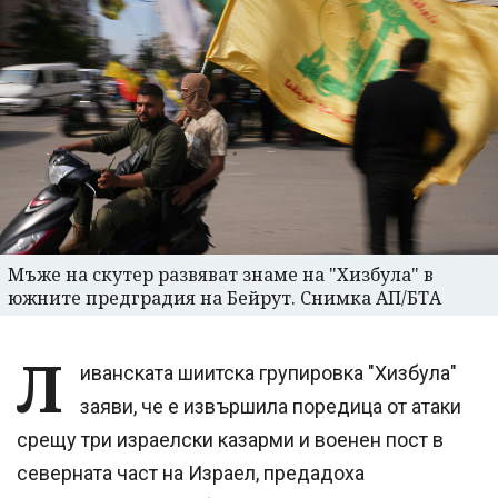
Мъже на скутер развяват знаме на "Хизбула" в
южните предградия на Бейрут. Снимка АП/БТА
Л
иванската шиитска групировка "Хизбула"
заяви, че е извършила поредица от атаки
срещу три израелски казарми и военен пост в
северната част на Израел, предадоха