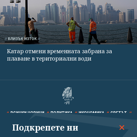
БЛИЗЪК ИЗТОК
Катар отмени временната забрана за
плаване в териториални води
ВСИЧКИ НОВИНИ
ПОЛИТИКА
ИКОНОМИКА
СВЕТЪТ
Подкрепете ни
СПОРТ
КУЛТУРА
ТЕХНОЛОГИИ
КАЛЕЙДОСКОП
МНЕНИЯ