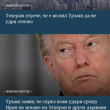
БЛИЗЪК ИЗТОК
Техеран отрече, че е молил Тръмп да не
удря отново
БЛИЗЪК ИЗТОК
Тръмп заяви, че спрял нови удари срещу
Иран по искане на Техеран и други държави