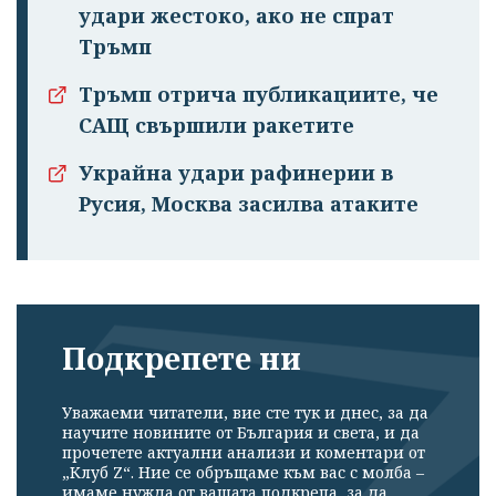
удари жестоко, ако не спрат
Тръмп
Тръмп отрича публикациите, че
САЩ свършили ракетите
Украйна удари рафинерии в
Русия, Москва засилва атаките
Подкрепете ни
Уважаеми читатели, вие сте тук и днес, за да
научите новините от България и света, и да
прочетете актуални анализи и коментари от
„Клуб Z“. Ние се обръщаме към вас с молба –
имаме нужда от вашата подкрепа, за да