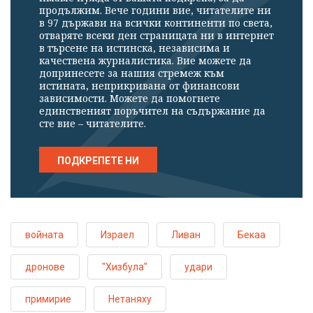
продължим. Вече години вие, читателите ни
в 97 държави на всички континенти по света,
отваряте всеки ден страницата ни в интернет
в търсене на истинска, независима и
качествена журналистика. Вие можете да
допринесете за нашия стремеж към
истината, неприкривана от финансови
зависимости. Можете да помогнете
единственият поръчител на съдържание да
сте вие – читателите.
ПОДКРЕПЕТЕ НИ
войната
Израел
Ливан
Бекаа
дронове
"Хизбула"
удари
примирие
Нетаняху