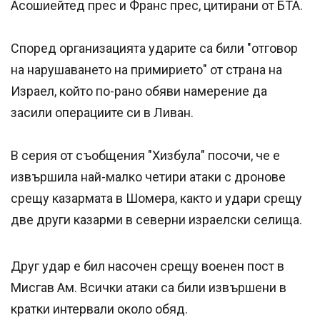
Асошиейтед прес и Франс прес, цитирани от БТА.
Според организацията ударите са били "отговор
на нарушаването на примирието" от страна на
Израел, който по-рано обяви намерение да
засили операциите си в Ливан.
В серия от съобщения "Хизбула" посочи, че е
извършила най-малко четири атаки с дронове
срещу казармата в Шомера, както и удари срещу
две други казарми в северни израелски селища.
Друг удар е бил насочен срещу военен пост в
Мисгав Ам. Всички атаки са били извършени в
кратки интервали около обяд.