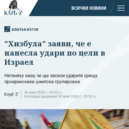
ВСИЧКИ НОВИНИ
БЛИЗЪК ИЗТОК
"Хизбула" заяви, че е
нанесла удари по цели в
Израел
Нетаняху каза, че ще засили ударите срещу
проиранскака шиитска групировка
26 май 2026 г., 09:32 ч.
Клуб 'Z'
последна редакция 26 май 2026 г., 09:32 ч.