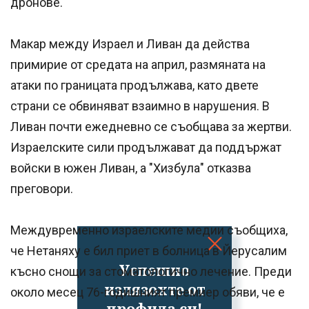
дронове.
Макар между Израел и Ливан да действа
примирие от средата на април, размяната на
атаки по границата продължава, като двете
страни се обвиняват взаимно в нарушения. В
Ливан почти ежедневно се съобщава за жертви.
Израелските сили продължават да поддържат
войски в южен Ливан, а "Хизбула" отказва
преговори.
Междувременно израелските медии съобщиха,
че Нетаняху е бил приет в болница в Йерусалим
Успешно
късно снощи за стоматологично лечение. Преди
излязохте от
около месец 76-годишният премиер обяви, че е
профила си!