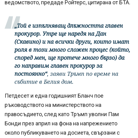
ведомството, предаде Ройтерс, цитирана от БТА.
„Той е изпълняващ длъжността главен
прокурор. Утре ще наредя на Дан
(Скавино) и на всички други, които имат
роля в този много сложен процес (който,
според мен, ще протече много бързо) да
го направим главен прокурор за
постоянно“
, заяви Тръмп по време на
събитие в Белия дом.
Петдесет и една годишният Бланч пое
ръководството на министерството на
правосъдието, след като Тръмп уволни Пам
Бонди през април на фона на напрежението
около публикуването на досиета, свързани с