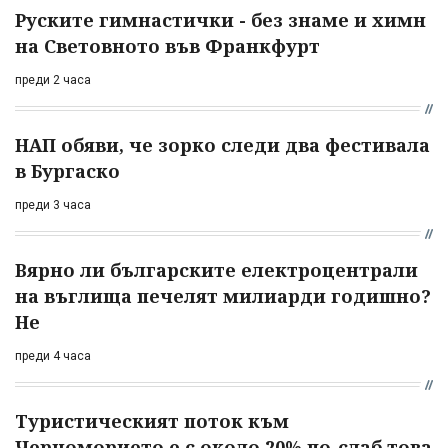
Руските гимнастички - без знаме и химн
на Световното във Франкфурт
преди 2 часа
НАП обяви, че зорко следи два фестивала
в Бургаско
преди 3 часа
Вярно ли българските електроцентрали
на въглища печелят милиарди годишно?
Не
преди 4 часа
Туристическият поток към
Черноморието е с около 20% по-слаб това