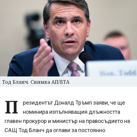
Тод Бланч. Снимка АП/БТА
П
резидентът Доналд Тръмп заяви, че ще
номинира изпълняващия длъжността
главен прокурор и министър на правосъдието на
САЩ Тод Бланч да оглави за постоянно