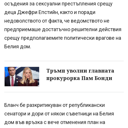
осъдения за сексуални престъпления срещу
деца Джефри Епстийн, както и поради
недоволството от факта, че ведомството не
предприемаше достатъчно решителни действия
срещу предполагаемите политически врагове на
Белия дом.
Тръмп уволни главната
прокурорка Пам Бонди
Бланч бе разкритикуван от републикански
сенатори и дори от някои съветници на Белия
дом във връзка с вече отменения план на