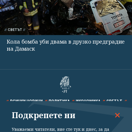
СВЕТЪТ
Кола бомба уби двама в друзко предградие
на Дамаск
ВСИЧКИ НОВИНИ
ПОЛИТИКА
ИКОНОМИКА
СВЕТЪТ
Подкрепете ни
СПОРТ
КУЛТУРА
ТЕХНОЛОГИИ
КАЛЕЙДОСКОП
МНЕНИЯ
Уважаеми читатели, вие сте тук и днес, за да