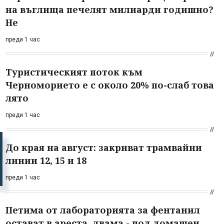
на въглища печелят милиарди годишно?
Не
преди 1 час
Туристическият поток към
Черноморието е с около 20% по-слаб това
лято
преди 1 час
До края на август: закриват трамвайни
линии 12, 15 и 18
преди 1 час
Петима от лабораторията за фентанил
остават в ареста, двама - под домашен