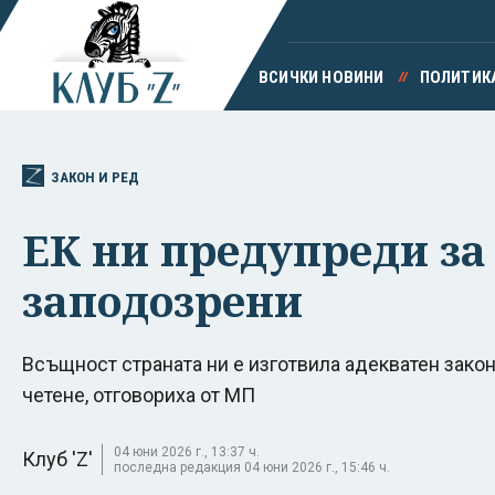
ВСИЧКИ НОВИНИ
ПОЛИТИК
ЗАКОН И РЕД
ЕК ни предупреди з
заподозрени
Всъщност страната ни е изготвила адекватен зако
четене, отговориха от МП
04 юни 2026 г., 13:37 ч.
Клуб 'Z'
последна редакция 04 юни 2026 г., 15:46 ч.