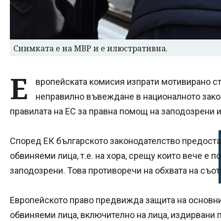
Снимката е на МВР и е илюстративна.
Е
вропейската комисия изпрати мотивирано с
неправилно въвеждане в националното зако
правилата на ЕС за правна помощ на заподозрени 
Според ЕК българското законодателство предоста
обвиняеми лица, т.е. на хора, срещу които вече е п
заподозрени. Това противоречи на обхвата на съот
Европейското право предвижда защита на основни
обвиняеми лица, включително на лица, издирвани п