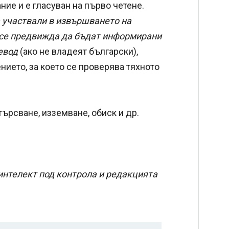
ие и е гласуван на първо четене.
 участвали в извършването на
, се предвижда да бъдат информирани
евод
(ако не владеят български),
нието, за което се проверява тяхното
търсване, изземване, обиск и др.
интелект под контрола и редакцията