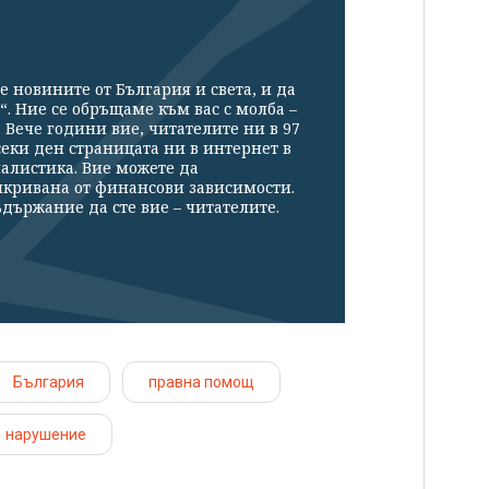
е новините от България и света, и да
“. Ние се обръщаме към вас с молба –
Вече години вие, читателите ни в 97
секи ден страницата ни в интернет в
налистика. Вие можете да
икривана от финансови зависимости.
държание да сте вие – читателите.
България
правна помощ
нарушение