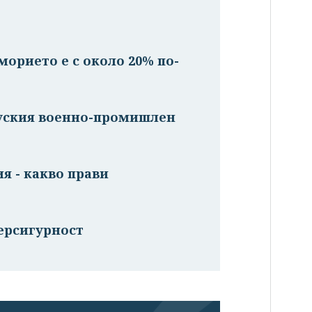
орието е с около 20% по-
руския военно-промишлен
я - какво прави
ерсигурност