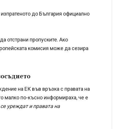
 изпратеното до България официално
 да отстрани пропуските. Ако
вропейската комисия може да сезира
восъдието
дение на ЕК във връзка с правата на
о малко по-късно информираха, че е
 се уреждат и правата на