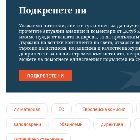
Подкрепете ни
Уважаеми читатели, вие сте тук и днес, за да научит
прочетете актуални анализи и коментари от „Клуб Z
имаме нужда от вашата подкрепа, за да продължим. 
държави на всички континенти по света, отваряте в
търсене на истинска, независима и качествена жур
допринесете за нашия стремеж към истината, непр
Можете да помогнете единственият поръчител на съ
ПОДКРЕПЕТЕ НИ
ИИ материал
ЕС
Европейска комисия
заподозрени
обвиняеми
директива
мотивирано становище