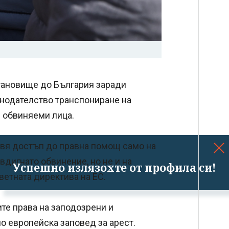
тановище до България заради
нодателство транспониране на
и обвиняеми лица.
вя достъп до правна помощ само на
овдигнато обвинение, но не и на
Успешно излязохте от профила си!
ветната директива на ЕС.
те права на заподозрени и
о европейска заповед за арест.