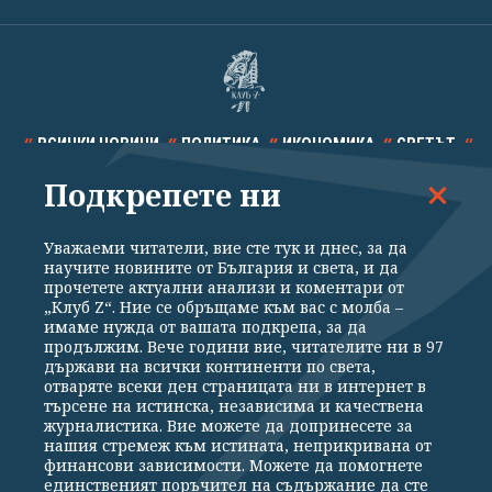
ВСИЧКИ НОВИНИ
ПОЛИТИКА
ИКОНОМИКА
СВЕТЪТ
Подкрепете ни
СПОРТ
КУЛТУРА
ТЕХНОЛОГИИ
КАЛЕЙДОСКОП
МНЕНИЯ
Уважаеми читатели, вие сте тук и днес, за да
научите новините от България и света, и да
прочетете актуални анализи и коментари от
„Клуб Z“. Ние се обръщаме към вас с молба –
имаме нужда от вашата подкрепа, за да
продължим. Вече години вие, читателите ни в 97
Общи условия
Политика за поверителност
държави на всички континенти по света,
отваряте всеки ден страницата ни в интернет в
Реклама
Партньори
Контакти
За Клуб Z
търсене на истинска, независима и качествена
Екип
Подкрепете ни
журналистика. Вие можете да допринесете за
нашия стремеж към истината, неприкривана от
финансови зависимости. Можете да помогнете
единственият поръчител на съдържание да сте
Издател на www.clubz.bg е „Клуб Зебра Медия“ ЕООД, София, ул. "Алеко