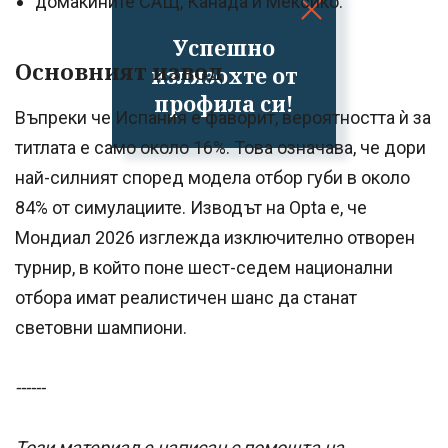
домакините САЩ, Канада и Мексико.
Успешно
Основният извод
излязохте от
профила си!
Въпреки че Испания е фаворит, вероятността ѝ за
титлата е само около 16%. Това означава, че дори
най-силният според модела отбор губи в около
84% от симулациите. Изводът на Opta е, че
Мондиал 2026 изглежда изключително отворен
турнир, в който поне шест-седем национални
отбора имат реалистичен шанс да станат
световни шампиони.
------
Този материал е написан с помощта на