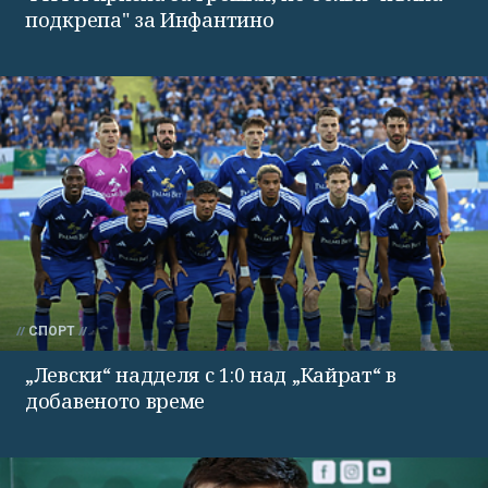
подкрепа" за Инфантино
СПОРТ
„Левски“ надделя с 1:0 над „Кайрат“ в
добавеното време