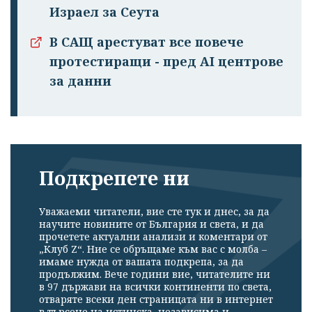
Израел за Сеута
В САЩ арестуват все повече
протестиращи - пред AI центрове
за данни
Подкрепете ни
Уважаеми читатели, вие сте тук и днес, за да
научите новините от България и света, и да
прочетете актуални анализи и коментари от
„Клуб Z“. Ние се обръщаме към вас с молба –
имаме нужда от вашата подкрепа, за да
продължим. Вече години вие, читателите ни
в 97 държави на всички континенти по света,
отваряте всеки ден страницата ни в интернет
в търсене на истинска, независима и