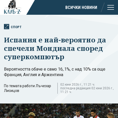
ВСИЧКИ НОВИНИ
СПОРТ
Испания е най-вероятно да
спечели Мондиала според
суперкомпютър
Вероятността обаче е само 16,.1%, с над 10% са още
Франция, Англия и Аржентина
02 юни 2026 г., 11:21 ч.
По темата работи Лъчезар
последна редакция 02 юни 2026 г.,
Лисицов
11:21 ч.