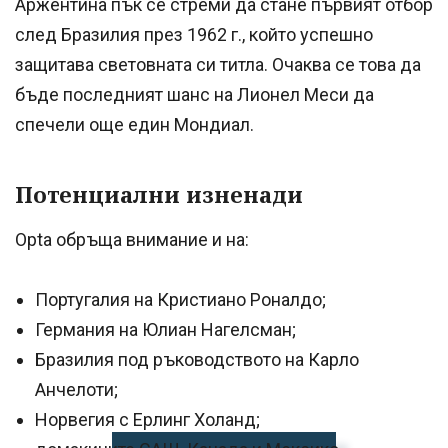
Аржентина пък се стреми да стане първият отбор
след Бразилия през 1962 г., който успешно
защитава световната си титла. Очаква се това да
бъде последният шанс на Лионел Меси да
спечели още един Мондиал.
Потенциални изненади
Opta обръща внимание и на:
Португалия на Кристиано Роналдо;
Германия на Юлиан Нагелсман;
Бразилия под ръководството на Карло
Анчелоти;
Норвегия с Ерлинг Холанд;