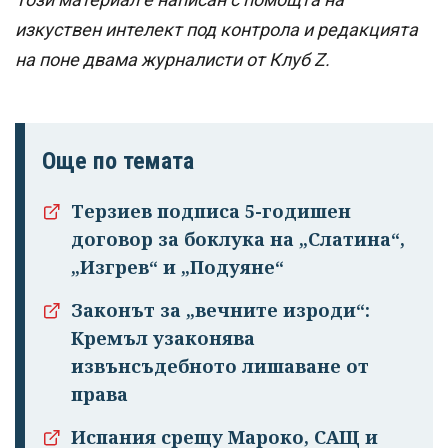
изкуствен интелект под контрола и редакцията
на поне двама журналисти от Клуб Z.
Още по темата
Терзиев подписа 5-годишен
договор за боклука на „Слатина“,
„Изгрев“ и „Подуяне“
Законът за „вечните изроди“:
Кремъл узаконява
извънсъдебното лишаване от
права
Испания срещу Мароко, САЩ и