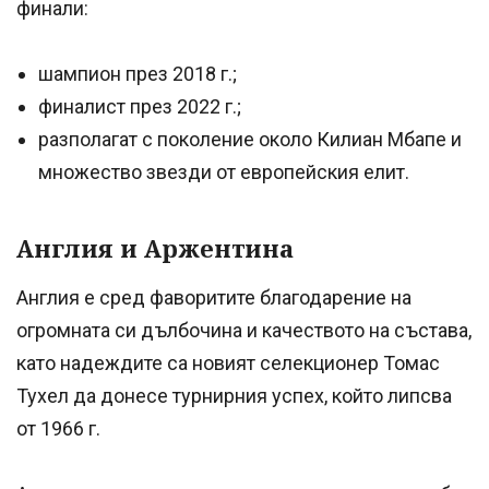
финали:
шампион през 2018 г.;
финалист през 2022 г.;
разполагат с поколение около Килиан Мбапе и
множество звезди от европейския елит.
Англия и Аржентина
Англия е сред фаворитите благодарение на
огромната си дълбочина и качеството на състава,
като надеждите са новият селекционер Томас
Тухел да донесе турнирния успех, който липсва
от 1966 г.