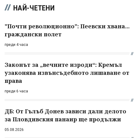
НАЙ-ЧЕТЕНИ
"Почти революционно": Пеевски хвана...
граждански полет
преди 4 часа
Законът за „вечните изроди“: Кремъл
узаконява извънсъдебното лишаване от
права
преди 6 часа
ДБ: От Гълъб Донев зависи дали делото
за Пловдивския панаир ще продължи
05.08.2026