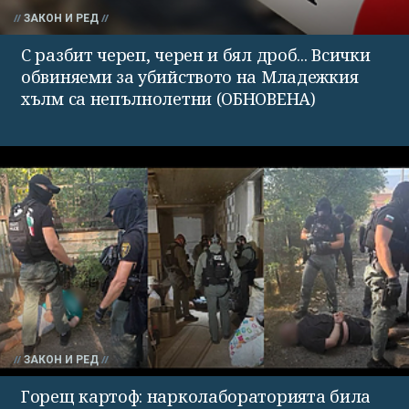
ЗАКОН И РЕД
С разбит череп, черен и бял дроб... Всички
обвиняеми за убийството на Младежкия
хълм са непълнолетни (ОБНОВЕНА)
ЗАКОН И РЕД
Горещ картоф: нарколабораторията била