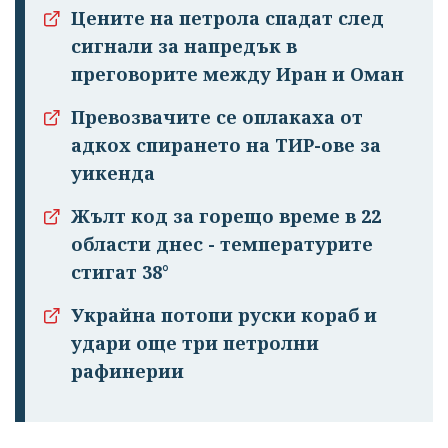
Цените на петрола спадат след
сигнали за напредък в
преговорите между Иран и Оман
Превозвачите се оплакаха от
адкох спирането на ТИР-ове за
уикенда
Жълт код за горещо време в 22
области днес - температурите
стигат 38°
Украйна потопи руски кораб и
удари още три петролни
рафинерии