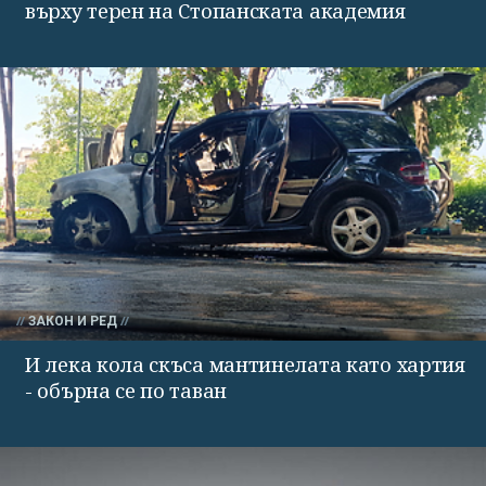
върху терен на Стопанската академия
ЗАКОН И РЕД
И лека кола скъса мантинелата като хартия
- обърна се по таван