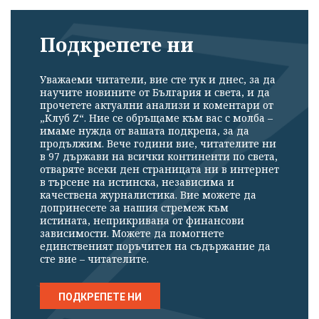
Подкрепете ни
Уважаеми читатели, вие сте тук и днес, за да
научите новините от България и света, и да
прочетете актуални анализи и коментари от
„Клуб Z“. Ние се обръщаме към вас с молба –
имаме нужда от вашата подкрепа, за да
продължим. Вече години вие, читателите ни
Успешно
в 97 държави на всички континенти по света,
отваряте всеки ден страницата ни в интернет
излязохте от
в търсене на истинска, независима и
профила си!
качествена журналистика. Вие можете да
допринесете за нашия стремеж към
истината, неприкривана от финансови
зависимости. Можете да помогнете
единственият поръчител на съдържание да
сте вие – читателите.
ПОДКРЕПЕТЕ НИ