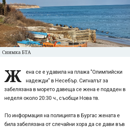
Снимка БТА
Ж
ена се e удавила на плажа "Олимпийски
надежди" в Несебър. Сигналът за
забелязана в морето давеща се жена е подаден в
неделя около 20:30 ч., съобщи Нова тв.
По информация на полицията в Бургас жената е
била забелязана от слечайни хора да се дави във