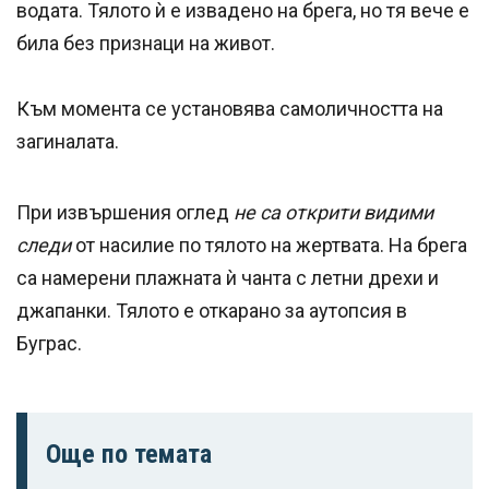
водата. Тялото ѝ е извадено на брега, но тя вече е
била без признаци на живот.
Към момента се установява самоличността на
загиналата.
При извършения оглед
не са открити видими
следи
от насилие по тялото на жертвата. На брега
са намерени плажната ѝ чанта с летни дрехи и
джапанки. Тялото е откарано за аутопсия в
Буграс.
Още по темата