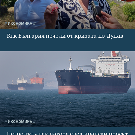
ИКОНОМИКА
Как България печели от кризата по Дунав
ИКОНОМИКА
Петролът - пак нагоре след ирански проект