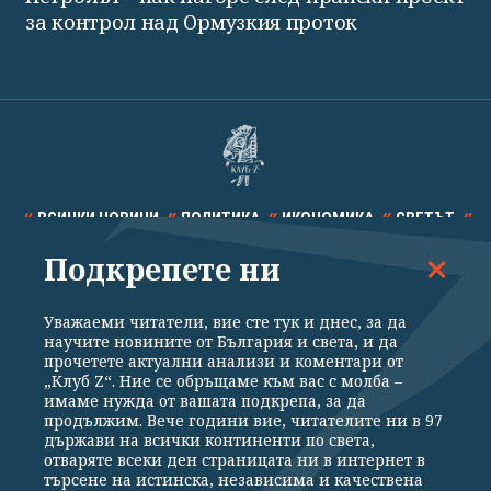
за контрол над Ормузкия проток
ВСИЧКИ НОВИНИ
ПОЛИТИКА
ИКОНОМИКА
СВЕТЪТ
Подкрепете ни
СПОРТ
КУЛТУРА
ТЕХНОЛОГИИ
КАЛЕЙДОСКОП
МНЕНИЯ
Уважаеми читатели, вие сте тук и днес, за да
научите новините от България и света, и да
прочетете актуални анализи и коментари от
„Клуб Z“. Ние се обръщаме към вас с молба –
имаме нужда от вашата подкрепа, за да
продължим. Вече години вие, читателите ни в 97
Общи условия
Политика за поверителност
държави на всички континенти по света,
отваряте всеки ден страницата ни в интернет в
Реклама
Партньори
Контакти
За Клуб Z
търсене на истинска, независима и качествена