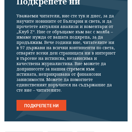
Подкрепете ни
Уважаеми читатели, вие сте тук и днес, за да
научите новините от България и света, и да
прочетете актуални анализи и коментари от
„Клуб Z“. Ние се обръщаме към вас с молба –
имаме нужда от вашата подкрепа, за да
продължим. Вече години вие, читателите ни
в 97 държави на всички континенти по света,
отваряте всеки ден страницата ни в интернет
в търсене на истинска, независима и
качествена журналистика. Вие можете да
допринесете за нашия стремеж към
истината, неприкривана от финансови
зависимости. Можете да помогнете
единственият поръчител на съдържание да
сте вие – читателите.
ПОДКРЕПЕТЕ НИ