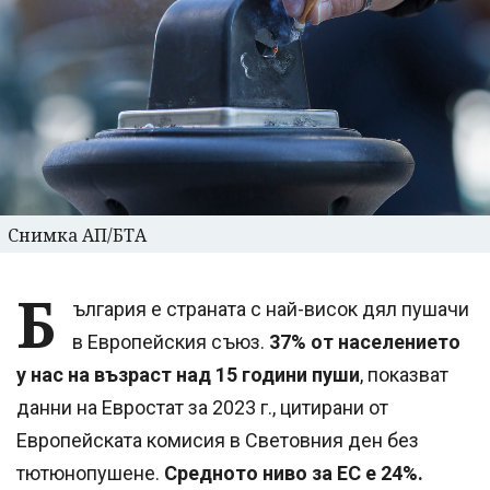
Снимка АП/БТА
Б
ългария е страната с най-висок дял пушачи
в Европейския съюз.
37% от населението
у нас на възраст над 15 години пуши
, показват
данни на Евростат за 2023 г., цитирани от
Европейската комисия в Световния ден без
тютюнопушене.
Средното ниво за ЕС е 24%.