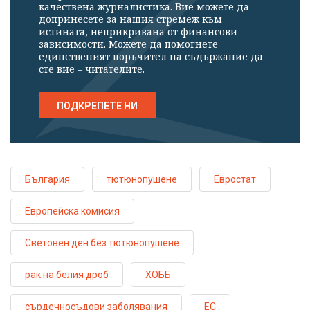
качествена журналистика. Вие можете да
допринесете за нашия стремеж към
истината, неприкривана от финансови
зависимости. Можете да помогнете
единственият поръчител на съдържание да
сте вие – читателите.
ПОДКРЕПЕТЕ НИ
България
тютюнопушене
Евростат
Европейска комисия
Световен ден без тютюнопушене
рак на белия дроб
ХОББ
сърдечносъдови заболявания
ЕС