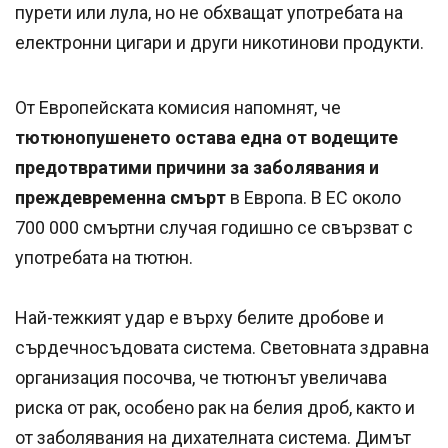
пурети или лула, но не обхващат употребата на
електронни цигари и други никотинови продукти.
От Европейската комисия напомнят, че
тютюнопушенето остава една от водещите
предотвратими причини за заболявания и
преждевременна смърт
в Европа. В ЕС около
700 000 смъртни случая годишно се свързват с
употребата на тютюн.
Най-тежкият удар е върху белите дробове и
сърдечносъдовата система. Световната здравна
организация посочва, че тютюнът увеличава
риска от рак, особено рак на белия дроб, както и
от заболявания на дихателната система. Димът