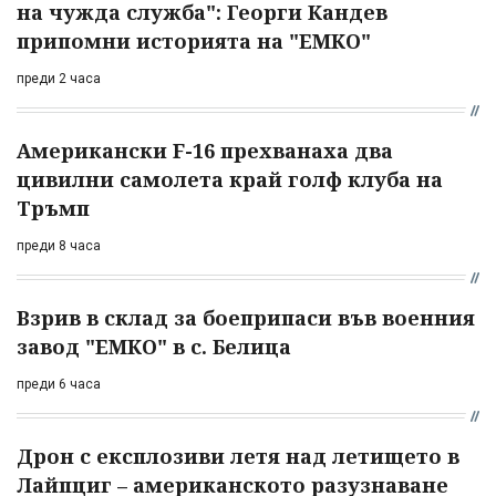
на чужда служба": Георги Кандев
припомни историята на "ЕМКО"
преди 2 часа
Американски F-16 прехванаха два
цивилни самолета край голф клуба на
Тръмп
преди 8 часа
Взрив в склад за боеприпаси във военния
завод "ЕМКО" в с. Белица
преди 6 часа
Дрон с експлозиви летя над летището в
Лайпциг – американското разузнаване