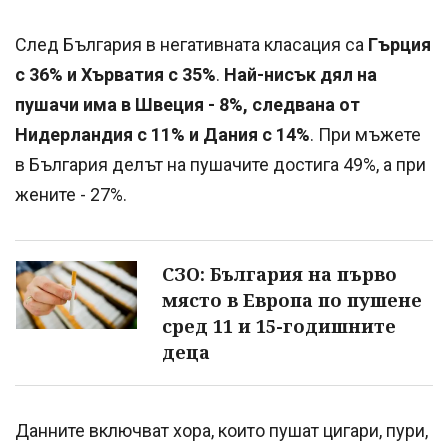
След България в негативната класация са
Гърция
с 36% и Хърватия с 35%
.
Най-нисък дял на
пушачи има в Швеция - 8%, следвана от
Нидерландия с 11% и Дания с 14%
. При мъжете
в България делът на пушачите достига 49%, а при
жените - 27%.
СЗО: България на първо
място в Европа по пушене
сред 11 и 15-годишните
деца
Данните включват хора, които пушат цигари, пури,