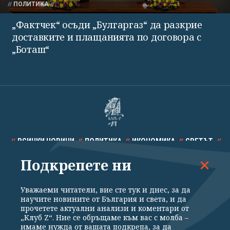
ПОЛИТИКА
„Фактчек“ осъди „Булгаргаз“ да разкрие
доставките и плащанията по договора с
„Боташ“
ВСИЧКИ НОВИНИ
ПОЛИТИКА
ИКОНОМИКА
СВЕТЪТ
Подкрепете ни
СПОРТ
КУЛТУРА
ТЕХНОЛОГИИ
КАЛЕЙДОСКОП
МНЕНИЯ
Уважаеми читатели, вие сте тук и днес, за да
научите новините от България и света, и да
прочетете актуални анализи и коментари от
„Клуб Z“. Ние се обръщаме към вас с молба –
имаме нужда от вашата подкрепа, за да