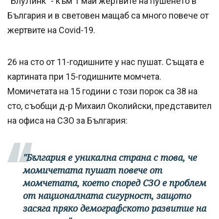
“БлуЛинк” - към 1 май жертвите на пушенето в
България и в световен мащаб са много повече от
жертвите на Covid-19.
26 на сто от 11-годишните у нас пушат. Същата е
картината при 15-годишните момчета.
Момичетата на 15 години с този порок са 38 на
сто, съобщи д-р Михаил Околийски, представител
на офиса на СЗО за България:
"България е уникална страна с това, че
момичетата пушат повече от
момчетата, което според СЗО е проблем
от националната сигурност, защото
засяга пряко демографското развитие на