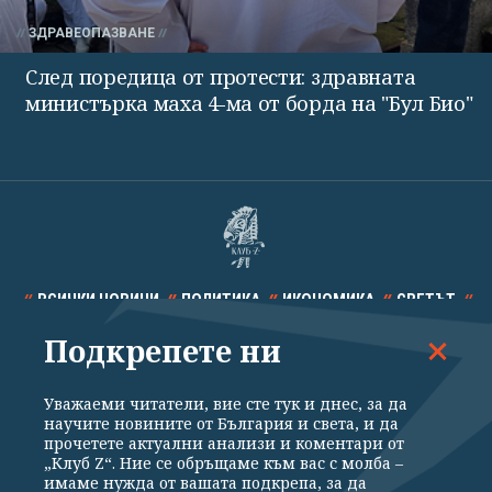
ЗДРАВЕОПАЗВАНЕ
След поредица от протести: здравната
министърка маха 4-ма от борда на "Бул Био"
ВСИЧКИ НОВИНИ
ПОЛИТИКА
ИКОНОМИКА
СВЕТЪТ
Подкрепете ни
СПОРТ
КУЛТУРА
ТЕХНОЛОГИИ
КАЛЕЙДОСКОП
МНЕНИЯ
Уважаеми читатели, вие сте тук и днес, за да
научите новините от България и света, и да
прочетете актуални анализи и коментари от
„Клуб Z“. Ние се обръщаме към вас с молба –
имаме нужда от вашата подкрепа, за да