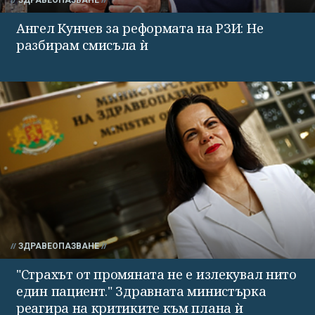
ЗДРАВЕОПАЗВАНЕ
Ангел Кунчев за реформата на РЗИ: Не
разбирам смисъла ѝ
ЗДРАВЕОПАЗВАНЕ
"Страхът от промяната не е излекувал нито
един пациент." Здравната министърка
реагира на критиките към плана ѝ