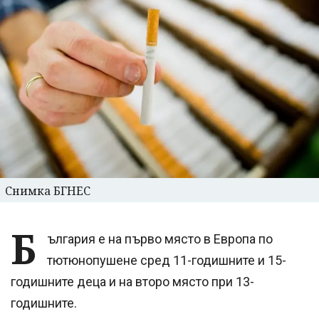
Снимка БГНЕС
Б
ългария е на първо място в Европа по
тютюнопушене сред 11-годишните и 15-
годишните деца и на второ място при 13-
годишните.