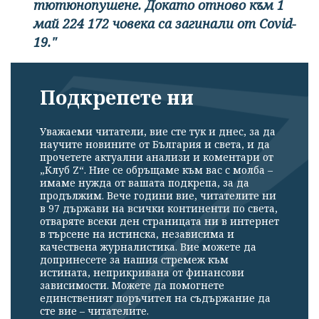
тютюнопушене. Докато отново към 1
май 224 172 човека са загинали от Covid-
19."
Подкрепете ни
Уважаеми читатели, вие сте тук и днес, за да
научите новините от България и света, и да
прочетете актуални анализи и коментари от
„Клуб Z“. Ние се обръщаме към вас с молба –
имаме нужда от вашата подкрепа, за да
продължим. Вече години вие, читателите ни
в 97 държави на всички континенти по света,
отваряте всеки ден страницата ни в интернет
в търсене на истинска, независима и
качествена журналистика. Вие можете да
допринесете за нашия стремеж към
истината, неприкривана от финансови
зависимости. Можете да помогнете
единственият поръчител на съдържание да
сте вие – читателите.