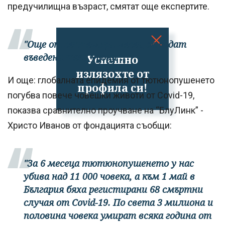
предучилищна възраст, смятат още експертите.
"Още от септември месец да бъдат
въведени тези уроци".
Успешно
излязохте от
И още: глобалната епидемия от тютюнопушенето
профила си!
погубва повече човешки животи от Covid-19,
показва сравнително проучване на “БлуЛинк” -
Христо Иванов от фондацията съобщи:
"За 6 месеца тютюнопушенето у нас
убива над 11 000 човека, а към 1 май в
България бяха регистирани 68 смъртни
случая от Covid-19. По света 3 милиона и
половина човека умират всяка година от