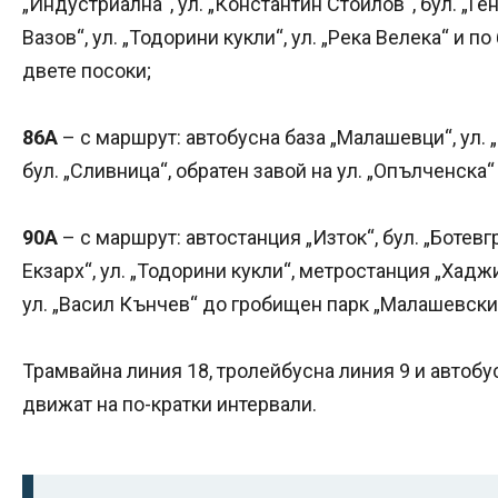
„Индустриална“, ул. „Константин Стоилов“, бул. „Ге
Вазов“, ул. „Тодорини кукли“, ул. „Река Велека“ и п
двете посоки;
86А
– с маршрут: автобусна база „Малашевци“, ул. 
бул. „Сливница“, обратен завой на ул. „Опълченска“
90А
– с маршрут: автостанция „Изток“, бул. „Ботев
Екзарх“, ул. „Тодорини кукли“, метростанция „Хадж
ул. „Васил Кънчев“ до гробищен парк „Малашевски
Трамвайна линия 18, тролейбусна линия 9 и автобус
движат на по-кратки интервали.