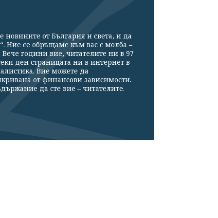
е новините от България и света, и да
“. Ние се обръщаме към вас с молба –
Вече години вие, читателите ни в 97
секи ден страницата ни в интернет в
налистика. Вие можете да
икривана от финансови зависимости.
държание да сте вие – читателите.