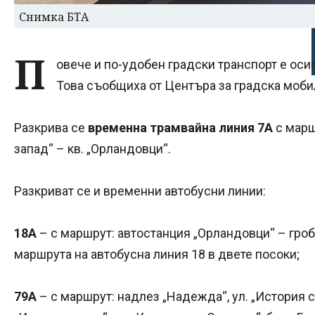
Снимка БТА
П
овече и по-удобен градски транспорт е оси
Това съобщиха от Центъра за градска моби
Разкрива се
временна трамвайна линия 7А
с марш
запад“ – кв. „Орландовци“.
Разкриват се и временни автобусни линии:
18А
– с маршрут: автостанция „Орландовци“ – гро
маршрута на автобусна линия 18 в двете посоки;
79А
– с маршрут: надлез „Надежда“, ул. „История с