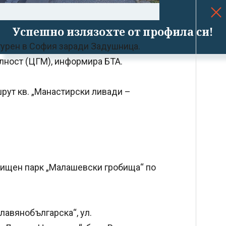
Успешно излязохте от профила си!
гурен в София заради Задушница.
лност (ЦГМ), информира БТА.
рут кв. „Манастирски ливади –
бищен парк „Малашевски гробища“ по
лавянобългарска“, ул.