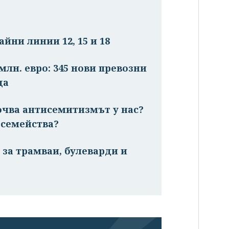
айни линии 12, 15 и 18
млн. евро: 345 нови превозни
да
очва антисемитизмът у нас?
 семейства?
 за трамваи, булеварди и