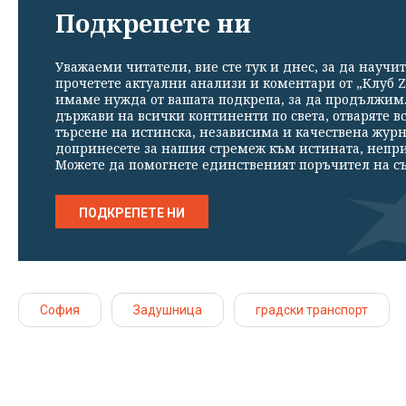
Подкрепете ни
Уважаеми читатели, вие сте тук и днес, за да научит
прочетете актуални анализи и коментари от „Клуб Z
имаме нужда от вашата подкрепа, за да продължим. 
държави на всички континенти по света, отваряте в
търсене на истинска, независима и качествена жур
допринесете за нашия стремеж към истината, непр
Можете да помогнете единственият поръчител на съ
ПОДКРЕПЕТЕ НИ
София
Задушница
градски транспорт