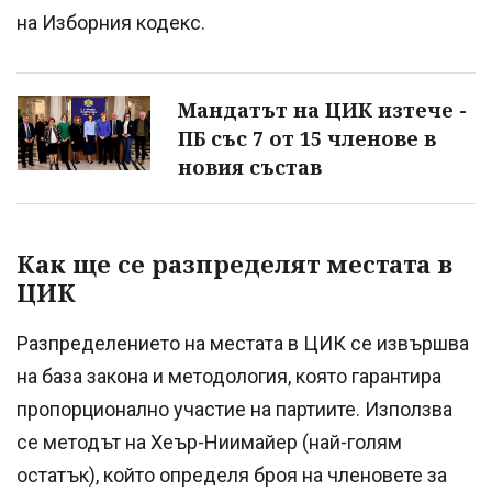
на Изборния кодекс.
Мандатът на ЦИК изтече -
ПБ със 7 от 15 членове в
новия състав
Как ще се разпределят местата в
ЦИК
Разпределението на местата в ЦИК се извършва
на база закона и методология, която гарантира
пропорционално участие на партиите. Използва
се методът на Хеър-Ниимайер (най-голям
остатък), който определя броя на членовете за