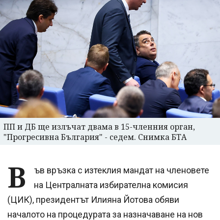
ПП и ДБ ще излъчат двама в 15-членния орган,
"Прогресивна България" - седем. Снимка БТА
В
ъв връзка с изтеклия мандат на членовете
на Централната избирателна комисия
(ЦИК), президентът Илияна Йотова обяви
началото на процедурата за назначаване на нов