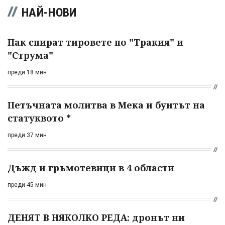
НАЙ-НОВИ
Пак спират тировете по "Тракия" и
"Струма"
преди 18 мин
Петъчната молитва в Мека и бунтът на
статуквото *
преди 37 мин
Дъжд и гръмотевици в 4 области
преди 45 мин
ДЕНЯТ В НЯКОЛКО РЕДА: дронът ни