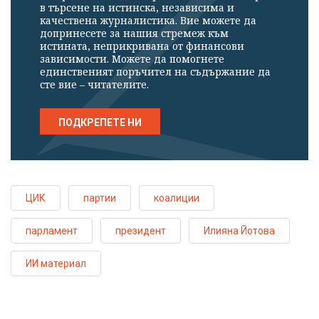
в търсене на истинска, независима и
качествена журналистика. Вие можете да
допринесете за нашия стремеж към
истината, неприкривана от финансови
зависимости. Можете да помогнете
единственият поръчител на съдържание да
сте вие – читателите.
ПОДКРЕПЕТЕ НИ
ЦИК
партии
коалиции
парламент
президент
Илияна Йотова
ИИ материал