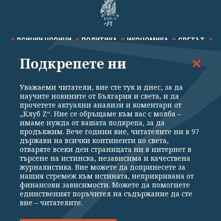
ВСИЧКИ НОВИНИ
ПОЛИТИКА
ИКОНОМИКА
СВЕТЪТ
Подкрепете ни
СПОРТ
КУЛТУРА
ТЕХНОЛОГИИ
КАЛЕЙДОСКОП
МНЕНИЯ
Уважаеми читатели, вие сте тук и днес, за да
научите новините от България и света, и да
прочетете актуални анализи и коментари от
„Клуб Z“. Ние се обръщаме към вас с молба –
имаме нужда от вашата подкрепа, за да
продължим. Вече години вие, читателите ни в 97
Общи условия
Политика за поверителност
държави на всички континенти по света,
отваряте всеки ден страницата ни в интернет в
Реклама
Партньори
Контакти
За Клуб Z
търсене на истинска, независима и качествена
Екип
Подкрепете ни
журналистика. Вие можете да допринесете за
нашия стремеж към истината, неприкривана от
финансови зависимости. Можете да помогнете
единственият поръчител на съдържание да сте
Издател на www.clubz.bg е „Клуб Зебра Медия“ ЕООД, София, ул. "Алеко
вие – читателите.
Константинов" 3. Всички права запазени 2026 „Клуб Зебра Медия“
ЕООД.
Препечатването на материали, снимки и видео от www.clubz.bg без