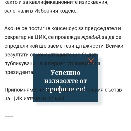
както и за квалификационните изисквания,
залегнали в Изборния кодекс.
Ако не се постигне консенсус за председател и
секретар на ЦИК, се провежда
жребий
, за да се
определи кой ще заеме тези длъжности. Всички
резултати от консултациите ще бъдат
публикувани на интернет страницата на
Успешно
президента.
излязохте от
профила си!
Припомняме, че мандатът на настоящия състав
на ЦИК изтече на 12 май.
------