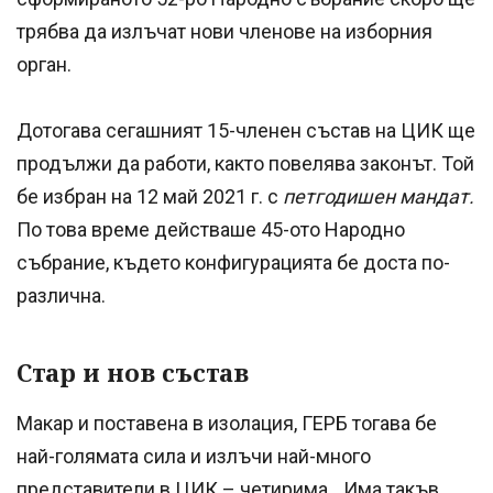
трябва да излъчат нови членове на изборния
орган.
Дотогава сегашният 15-членен състав на ЦИК ще
продължи да работи, както повелява законът. Той
бе избран на 12 май 2021 г. с
петгодишен мандат.
По това време действаше 45-ото Народно
събрание, където конфигурацията бе доста по-
различна.
Стар и нов състав
Макар и поставена в изолация, ГЕРБ тогава бе
най-голямата сила и излъчи най-много
представители в ЦИК – четирима. „Има такъв