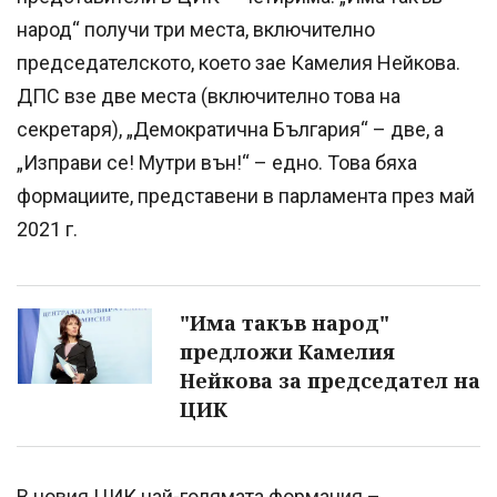
народ“ получи три места, включително
председателското, което зае Камелия Нейкова.
ДПС взе две места (включително това на
секретаря), „Демократична България“ – две, а
„Изправи се! Мутри вън!“ – едно. Това бяха
формациите, представени в парламента през май
2021 г.
"Има такъв народ"
предложи Камелия
Нейкова за председател на
ЦИК
В новия ЦИК най-голямата формация –