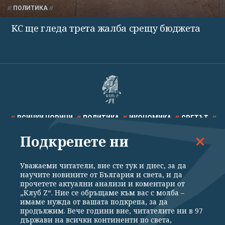
ПОЛИТИКА
КС ще гледа трета жалба срещу бюджета
ВСИЧКИ НОВИНИ
ПОЛИТИКА
ИКОНОМИКА
СВЕТЪТ
Подкрепете ни
СПОРТ
КУЛТУРА
ТЕХНОЛОГИИ
КАЛЕЙДОСКОП
МНЕНИЯ
Уважаеми читатели, вие сте тук и днес, за да
научите новините от България и света, и да
прочетете актуални анализи и коментари от
„Клуб Z“. Ние се обръщаме към вас с молба –
имаме нужда от вашата подкрепа, за да
продължим. Вече години вие, читателите ни в 97
Общи условия
Политика за поверителност
държави на всички континенти по света,