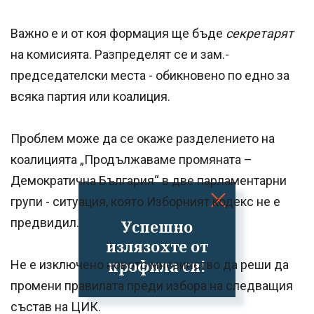
Важно е и от коя формация ще бъде
секретарят
на комисията. Разпределят се и зам.-
председателски места - обикновено по едно за
всяка партия или коалиция.
Проблем може да се окаже разделението на
коалицията „Продължаваме промяната –
Демократична България“ в две парламентарни
групи - ситуация, която Изборният кодекс не е
предвидил.
Успешно
излязохте от
профила си!
Не е изключено новото мнозинство да реши да
промени правилата преди избора на следващия
състав на ЦИК.