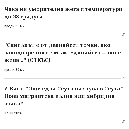
Чака ни уморителна жега с температури
до 38 градуса
преди 21 мин
"Списъкът е от дванайсет точки, ако
заподозреният е мъж. Единайсет – ако е
жена..." (ОТКЪС)
преди 30 мин
Z-Каст: "Още една Сеута нахлува в Сеута".
Нова мигрантска вълна или хибридна
атака?
07.08.2026