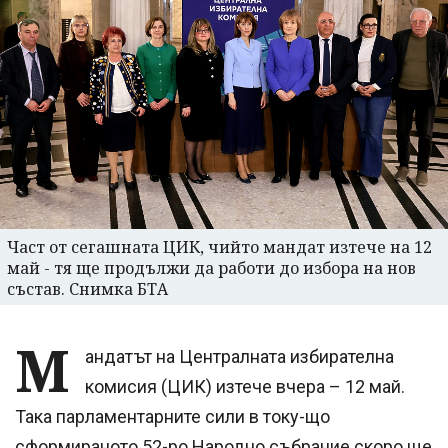
Част от сегашната ЦИК, чийто мандат изтече на 12
май - тя ще продължи да работи до избора на нов
състав. Снимка БТА
М
андатът на Централната избирателна
комисия (ЦИК) изтече вчера – 12 май.
Така парламентарните сили в току-що
сформираното 52-ро Народно събрание скоро ще