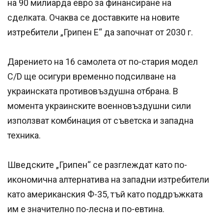
на 90 милиарда евро за финансиране на
сделката. Очаква се доставките на новите
изтребители „Грипен E“ да започнат от 2030 г.
Дарението на 16 самолета от по-стария модел
C/D ще осигури временно подсилване на
украинската противовъздушна отбрана. В
момента украинските военновъздушни сили
използват комбинация от съветска и западна
техника.
Шведските „Грипен“ се разглеждат като по-
икономична алтернатива на западни изтребители
като американския Ф-35, тъй като поддръжката
им е значително по-лесна и по-евтина.