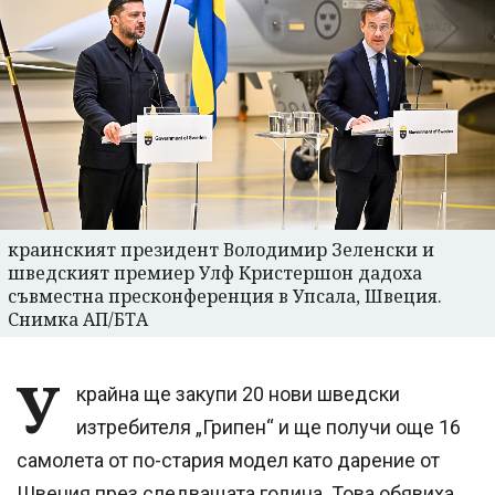
краинският президент Володимир Зеленски и
шведският премиер Улф Кристершон дадоха
съвместна пресконференция в Упсала, Швеция.
Снимка АП/БТА
У
крайна ще закупи 20 нови шведски
изтребителя „Грипен“ и ще получи още 16
самолета от по-стария модел като дарение от
Швеция през следващата година. Това обявиха