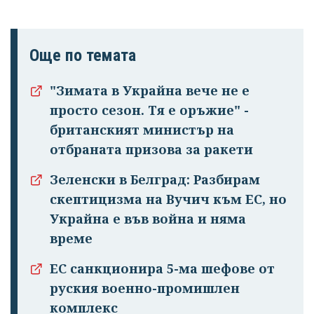
Още по темата
"Зимата в Украйна вече не е
просто сезон. Тя е оръжие" -
британският министър на
отбраната призова за ракети
Успешно
Зеленски в Белград: Разбирам
излязохте от
скептицизма на Вучич към ЕС, но
профила си!
Украйна е във война и няма
време
ЕС санкционира 5-ма шефове от
руския военно-промишлен
комплекс