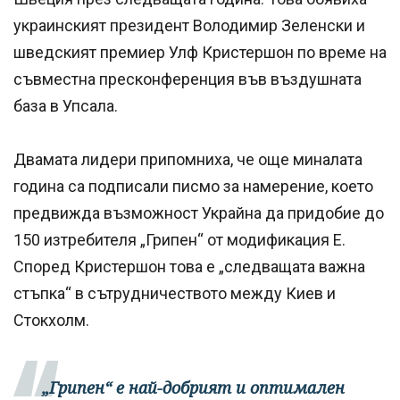
украинският президент Володимир Зеленски и
шведският премиер Улф Кристершон по време на
съвместна пресконференция във въздушната
база в Упсала.
Двамата лидери припомниха, че още миналата
година са подписали писмо за намерение, което
предвижда възможност Украйна да придобие до
150 изтребителя „Грипен“ от модификация E.
Според Кристершон това е „следващата важна
стъпка“ в сътрудничеството между Киев и
Стокхолм.
„Грипен“ е най-добрият и оптимален