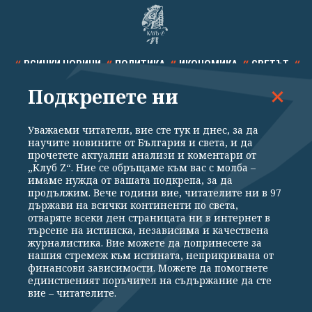
ВСИЧКИ НОВИНИ
ПОЛИТИКА
ИКОНОМИКА
СВЕТЪТ
Подкрепете ни
СПОРТ
КУЛТУРА
ТЕХНОЛОГИИ
КАЛЕЙДОСКОП
МНЕНИЯ
Уважаеми читатели, вие сте тук и днес, за да
научите новините от България и света, и да
прочетете актуални анализи и коментари от
„Клуб Z“. Ние се обръщаме към вас с молба –
имаме нужда от вашата подкрепа, за да
продължим. Вече години вие, читателите ни в 97
Общи условия
Политика за поверителност
държави на всички континенти по света,
отваряте всеки ден страницата ни в интернет в
Реклама
Партньори
Контакти
За Клуб Z
търсене на истинска, независима и качествена
Екип
Подкрепете ни
журналистика. Вие можете да допринесете за
нашия стремеж към истината, неприкривана от
финансови зависимости. Можете да помогнете
единственият поръчител на съдържание да сте
Издател на www.clubz.bg е „Клуб Зебра Медия“ ЕООД, София, ул. "Алеко
вие – читателите.
Константинов" 3. Всички права запазени 2026 „Клуб Зебра Медия“
ЕООД.