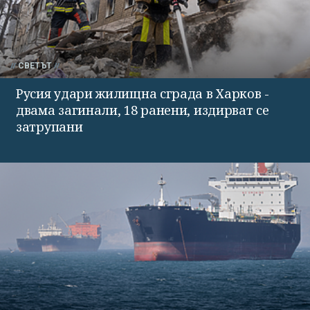
СВЕТЪТ
Русия удари жилищна сграда в Харков -
двама загинали, 18 ранени, издирват се
затрупани