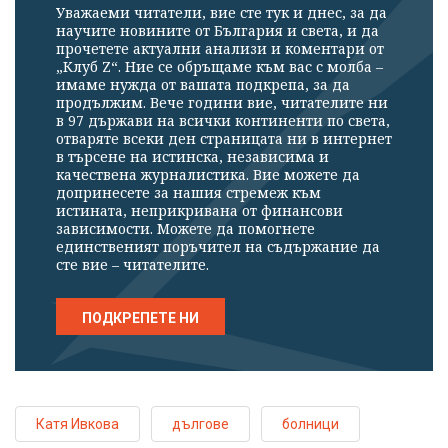
Уважаеми читатели, вие сте тук и днес, за да
научите новините от България и света, и да
прочетете актуални анализи и коментари от
„Клуб Z“. Ние се обръщаме към вас с молба –
имаме нужда от вашата подкрепа, за да
продължим. Вече години вие, читателите ни
в 97 държави на всички континенти по света,
отваряте всеки ден страницата ни в интернет
в търсене на истинска, независима и
качествена журналистика. Вие можете да
допринесете за нашия стремеж към
истината, неприкривана от финансови
зависимости. Можете да помогнете
единственият поръчител на съдържание да
сте вие – читателите.
ПОДКРЕПЕТЕ НИ
Катя Ивкова
дългове
болници