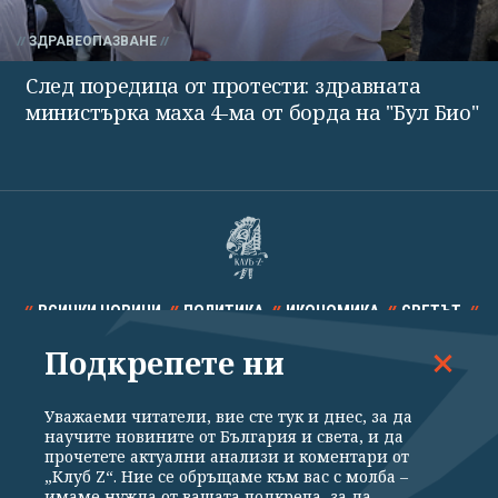
ЗДРАВЕОПАЗВАНЕ
След поредица от протести: здравната
министърка маха 4-ма от борда на "Бул Био"
ВСИЧКИ НОВИНИ
ПОЛИТИКА
ИКОНОМИКА
СВЕТЪТ
Подкрепете ни
СПОРТ
КУЛТУРА
ТЕХНОЛОГИИ
КАЛЕЙДОСКОП
МНЕНИЯ
Уважаеми читатели, вие сте тук и днес, за да
научите новините от България и света, и да
прочетете актуални анализи и коментари от
„Клуб Z“. Ние се обръщаме към вас с молба –
имаме нужда от вашата подкрепа, за да