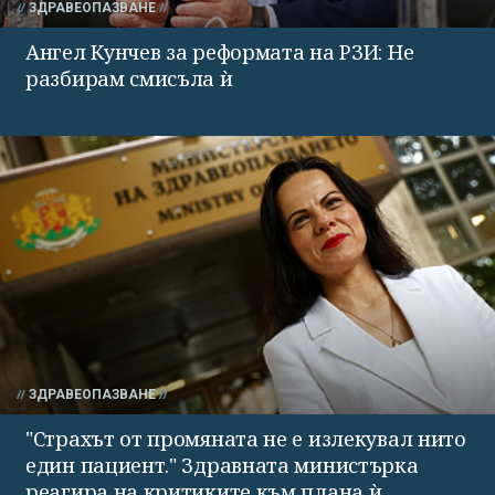
ЗДРАВЕОПАЗВАНЕ
Ангел Кунчев за реформата на РЗИ: Не
разбирам смисъла ѝ
ЗДРАВЕОПАЗВАНЕ
"Страхът от промяната не е излекувал нито
един пациент." Здравната министърка
реагира на критиките към плана ѝ