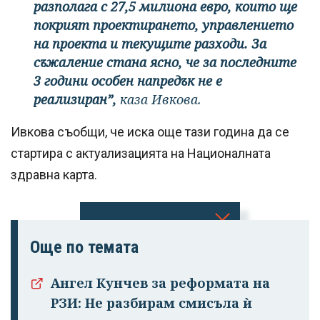
разполага с 27,5 милиона евро, които ще
покрият проектирането, управлението
на проекта и текущите разходи. За
съжаление стана ясно, че за последните
3 години особен напредък не е
реализиран”,
каза Ивкова.
Ивкова съобщи, че иска още тази година да се
стартира с актуализацията на Националната
здравна карта.
Успешно
Още по темата
излязохте от
Ангел Кунчев за реформата на
профила си!
РЗИ: Не разбирам смисъла ѝ