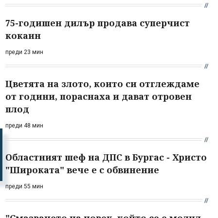
75-годишен дилър продава суперчист
кокаин
преди 23 мин
Цветята на злото, които си отглеждаме
от години, пораснаха и дават отровен
плод
преди 48 мин
Областният шеф на ДПС в Бургас - Христо
"Широката" вече е с обвинение
преди 55 мин
"Смазването на човек, който се е молил