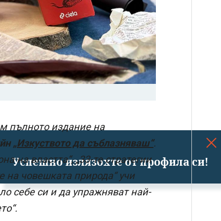
ем пълното издание на
йн
„Изкуството да съблазняваш“
.
на на властта“, „33-те стратегии
Успешно излязохте от профила си!
те на човешката природа“ учи
ло себе си и да упражняват най-
то“.