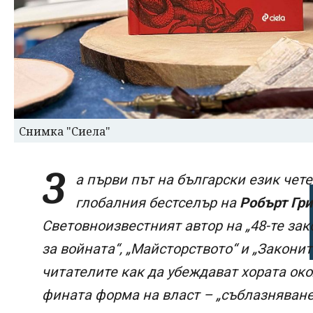
Снимка "Сиела"
З
а първи път на български език чет
глобалния бестселър на
Робърт Гри
Световноизвестният автор на „48-те зако
за войната“, „Майсторството“ и „Закони
читателите как да убеждават хората око
фината форма на власт – „съблазняване