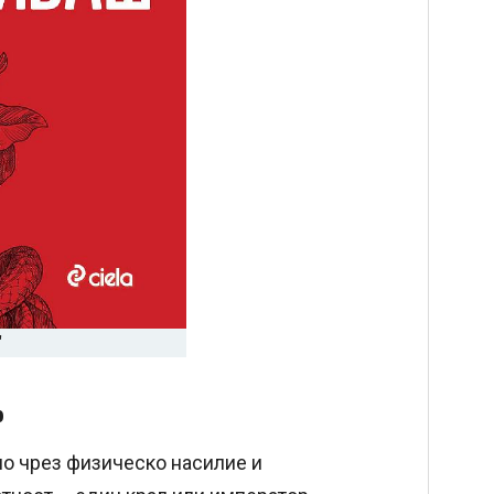
"
р
но чрез физическо насилие и