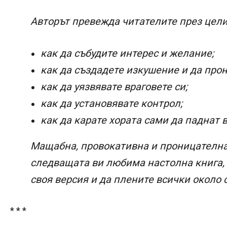
Авторът превежда читателите през цели
как да събудите интерес и желание;
как да създадете изкушение и да прон
как да уязвявате враговете си;
как да установявате контрол;
как да карате хората сами да паднат в
Мащабна, провокативна и проницателна,
следващата ви любима настолна книга, 
своя версия и да плените всички около 
* * *