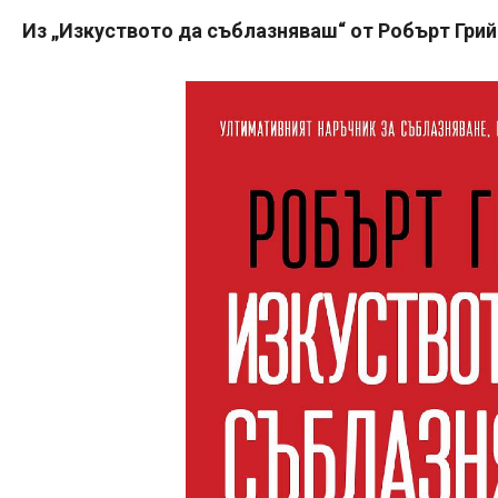
Из „Изкуството да съблазняваш“ от Робърт Грий