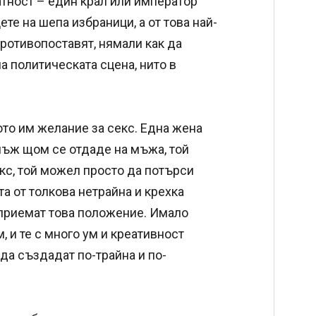
тност – един крал или император
те на шепа избраници, а от това най-
ротивопоставят, нямали как да
на политическата сцена, нито в
ото им желание за секс. Една жена
днъж щом се отдаде на мъжа, той
кс, той можел просто да потърси
та от толкова нетрайна и крехка
 приемат това положение. Имало
, и те с много ум и креативност
да създадат по-трайна и по-