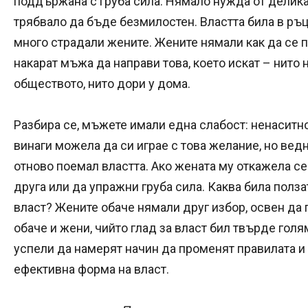
поддържана с груба сила. Нямало нужда от делика
трябвало да бъде безмилостен. Властта била в ръце
много страдали жените. Жените нямали как да се п
накарат мъжа да направи това, което искат – нито 
обществото, нито дори у дома.
Разбира се, мъжете имали една слабост: ненаситн
винаги можела да си играе с това желание, но ве
отново поемал властта. Ако жената му откажела се
друга или да упражни груба сила. Каква била полза
власт? Жените обаче нямали друг избор, освен да
обаче и жени, чийто глад за власт бил твърде голям
успели да намерят начин да променят правилата и 
ефективна форма на власт.