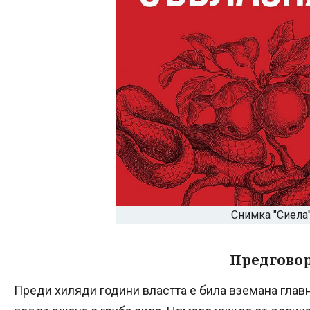
Снимка "Сиела
Предгово
Преди хиляди години властта е била вземана глав