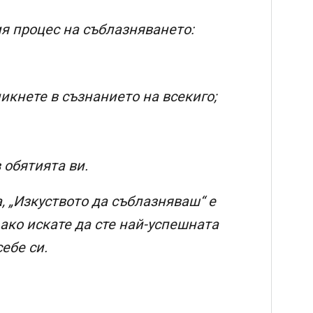
я процес на съблазняването:
икнете в съзнанието на всекиго;
 обятията ви.
 „Изкуството да съблазняваш“ е
ако искате да сте най-успешната
себе си.