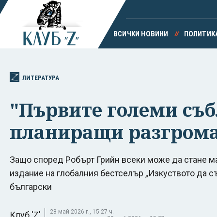
ВСИЧКИ НОВИНИ
ПОЛИТИК
ЛИТЕРАТУРА
"Първите големи съб
планиращи разгро­ма 
Защо според Робърт Грийн всеки може да стане м
издание на глобалния бестселър „Изкуството да с
български
28 май 2026 г., 15:27 ч.
Клуб 'Z'