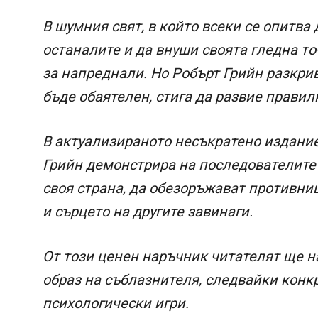
В шумния свят, в който всеки се опитва
останалите и да внуши своята гледна то
за напреднали. Но Робърт Грийн разкри
бъде обаятелен, стига да развие правил
В актуализираното несъкратено издание
Грийн демонстрира на последователите 
своя страна, да обезоръжават противни
и сърцето на другите завинаги.
От този ценен наръчник читателят ще н
образ на съблазнителя, следвайки конк
психологически игри.