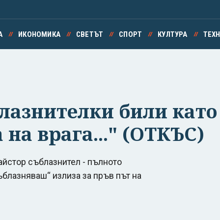
А
ИКОНОМИКА
СВЕТЪТ
СПОРТ
КУЛТУРА
ТЕХ
лазнителки били като
на врага..." (ОТКЪС)
айстор съблазнител - пълното
ъблазняваш“ излиза за пръв път на