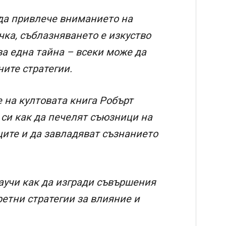
 да привлече вниманието на
чка, съблазняването е изкуство
ва една тайна – всеки може да
ните стратегии.
 на култовата книга Робърт
си как да печелят съюзници на
ците и да завладяват съзнанието
аучи как да изгради съвършения
ретни стратегии за влияние и