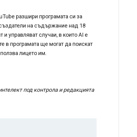
ouTube разшири програмата си за
 създатели на съдържание над 18
т и управляват случаи, в които AI е
те в програмата ще могат да поискат
ползва лицето им.
интелект под контрола и редакцията