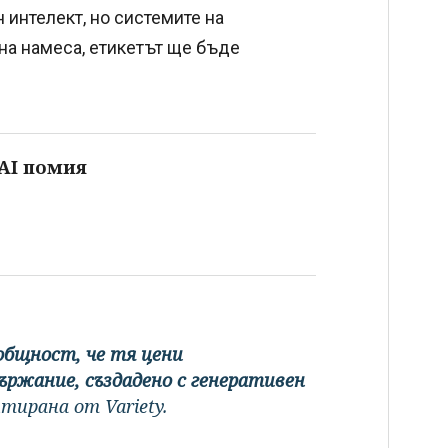
 интелект, но системите на
на намеса, етикетът ще бъде
 AI помия
общност, че тя цени
ържание, създадено с генеративен
тирана от Variety.