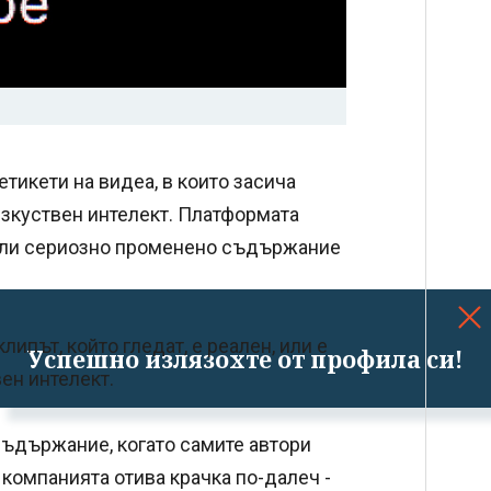
тикети на видеа, в които засича
изкуствен интелект. Платформата
о или сериозно променено съдържание
ипът, който гледат, е реален, или е
Успешно излязохте от профила си!
ен интелект.
съдържание, когато самите автори
 компанията отива крачка по-далеч -