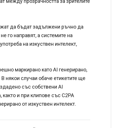
ат между прозрачността за зрителите
жат да бъдат задължени ръчно да
не го направят, а системите на
употреба на изкуствен интелект,
решно маркирано като AI генерирано,
. В някои случаи обаче етикетите ще
ъздадено със собствени AI
, както и при клипове със C2PA
нерирано от изкуствен интелект.