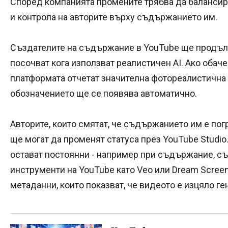
Според компанията промените трябва да балансир
и контрола на авторите върху съдържанието им.
Създателите на съдържание в YouTube ще продъл
посочват кога използват реалистичен AI. Ако обаче 
платформата отчетат значителна фотореалистична 
обозначението ще се появява автоматично.
Авторите, които смятат, че съдържанието им е пог
ще могат да променят статуса през YouTube Studio
остават постоянни - например при съдържание, с
инструменти на YouTube като Veo или Dream Screen
метаданни, които показват, че видеото е изцяло ге