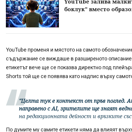
YouTube залива малки
боклук" вместо образ
YouTube променя и мястото на самото обозначение
съдържание се виждаше в разширеното описание 
етикетът вече ще се показва директно под плейър
Shorts той ще се появява като надпис върху самот
"Целта тук е контекст от пръв поглед. Ак
направено с AI, зрителите ще знаят ведн
на редакционната дейност и връзките със
По думите му самите етикети няма да влияят върху