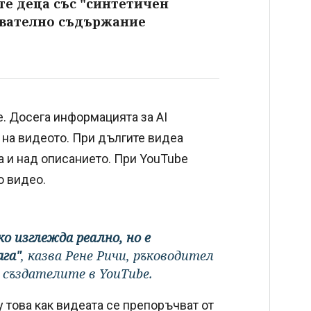
те деца със "синтетичен
ователно съдържание
. Досега информацията за AI
на видеото. При дългите видеа
а и над описанието. При YouTube
о видео.
о изглежда реално, но е
ага"
, казва Рене Ричи, ръководител
 създателите в YouTube.
 това как видеата се препоръчват от