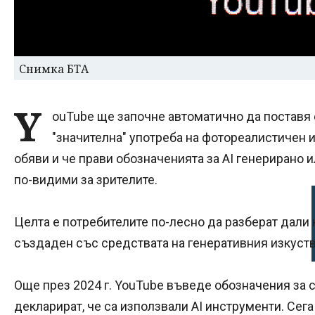
Снимка БТА
Y
ouTube ще започне автоматично да поставя е
"значителна" употреба на фотореалистичен 
обяви и че прави обозначенията за AI генериран
по-видими за зрителите.
Целта е потребителите по-лесно да разберат дали кл
създаден със средствата на генеративния изкуств
Още през 2024 г. YouTube въведе обозначения за 
декларират, че са използвали AI инструменти. Сега