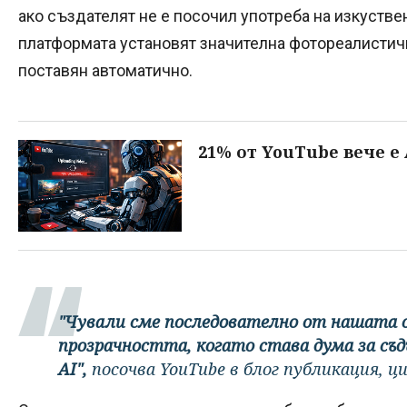
ако създателят не е посочил употреба на изкуствен
платформата установят значителна фотореалистич
поставян автоматично.
21% от YouTube вече е
"Чували сме последователно от нашата 
прозрачността, когато става дума за съд
AI",
посочва YouTube в блог публикация, ци