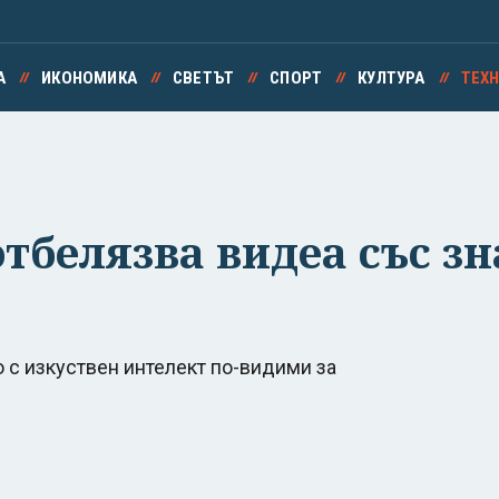
А
ИКОНОМИКА
СВЕТЪТ
СПОРТ
КУЛТУРА
ТЕХ
отбелязва видеа със з
 с изкуствен интелект по-видими за