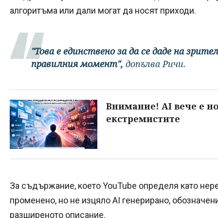
алгоритъма или дали могат да носят приходи.
"Това е единствено за да се даде на зри
правилния момент",
допълва Ричи.
Внимание! AI вече е н
екстремистите
За съдържание, което YouTube определя като нер
променено, но не изцяло AI генерирано, обозначе
разширеното описание.