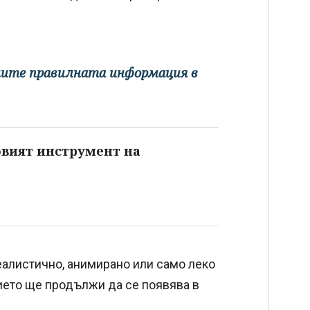
телите правилната информация в
овият инструмент на
еалистично, анимирано или само леко
нието ще продължи да се появява в