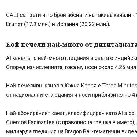
САЩ са трети и по брой абонати на такива канали -
Египет (17.9 млн.) и Испания (20.22 млн.).
Кой печели най-много от дигиталната
AI каналът с най-много гледания в света е индийски
Според изчисленията, това му носи около 4.25 ми
Най-печеливш канал в Южна Корея е Three Minutes
от националните гледания и носи приблизително 4
Най-абонираният канал, класифициран като AI slop,
Cuentos Facinantes (с правописна грешка в името), 
милиарда гледания на Dragon Ball-тематични видеа