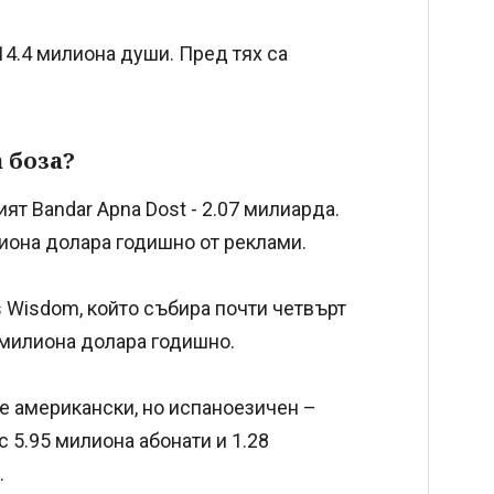
 14.4 милиона души. Пред тях са
 боза?
ят Bandar Apna Dost - 2.07 милиарда.
лиона долара годишно от реклами.
 Wisdom, който събира почти четвърт
 милиона долара годишно.
 е американски, но испаноезичен –
с 5.95 милиона абонати и 1.28
.