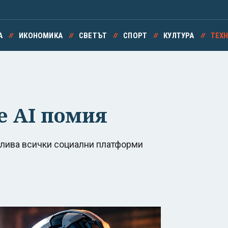
А
ИКОНОМИКА
СВЕТЪТ
СПОРТ
КУЛТУРА
ТЕХ
е AI помия
алива всички социални платформи