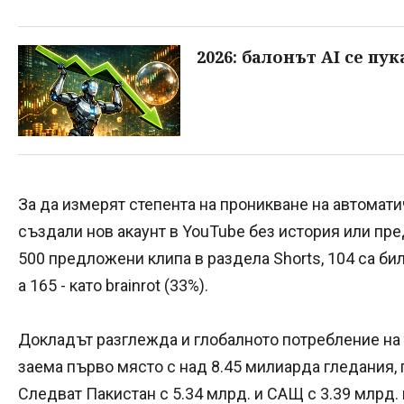
2026: балонът AI се пук
За да измерят степента на проникване на автомат
създали нов акаунт в YouTube без история или пре
500 предложени клипа в раздела Shorts, 104 са бил
а 165 - като brainrot (33%).
Докладът разглежда и глобалното потребление н
заема първо място с над 8.45 милиарда гледания, 
Следват Пакистан с 5.34 млрд. и САЩ с 3.39 млрд.