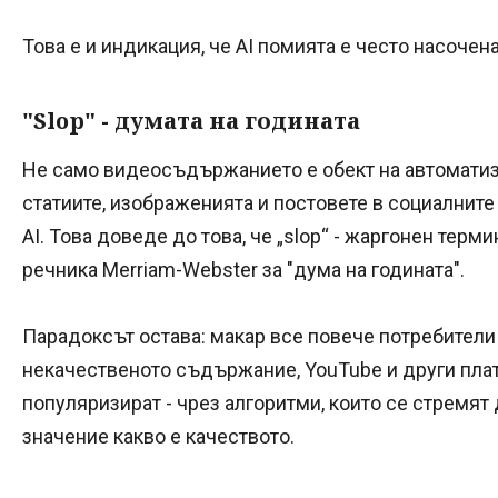
Това е и индикация, че AI помията е често насоче
"Slop" - думата на годината
Не само видеосъдържанието е обект на автоматиза
статиите, изображенията и постовете в социалнит
AI. Това доведе до това, че „slop“ - жаргонен терм
речника Merriam-Webster за "дума на годината".
Парадоксът остава: макар все повече потребители 
некачественото съдържание, YouTube и други пла
популяризират - чрез алгоритми, които се стремят
значение какво е качеството.