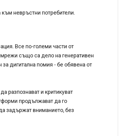
на към невръстни потребители.
ция. Все по-големи части от
е мрежи също са дело на генеративен
ин за дигитална помия - бе обявена от
да разпознават и критикуват
тформи продължават да го
 да задържат вниманието, без