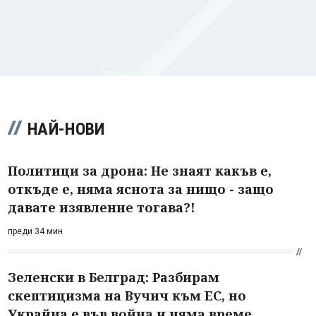
НАЙ-НОВИ
Политици за дрона: Не знаят какъв е,
откъде е, няма яснота за нищо - защо
давате изявление тогава?!
преди 34 мин
Зеленски в Белград: Разбирам
скептицизма на Вучич към ЕС, но
Украйна е във война и няма време