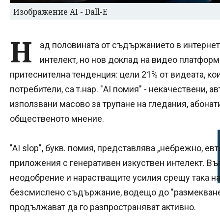
Изображение AI - Dall-E
Н
ад половината от съдържанието в интернет
интелект, но нов доклад на видео платформ
притеснителна тенденция: цели 21% от видеата, ко
потребители, са т.нар. "AI помия" - некачествени, 
използвани масово за трупане на гледания, абонат
общественото мнение.
"AI slop", букв. помия, представлява „небрежно, 
приложения с генеративен изкуствен интелект. В
неодобрение и нарастващите усилия срещу така нар
безсмислено съдържание, водещо до "размекване"
продължават да го разпространяват активно.