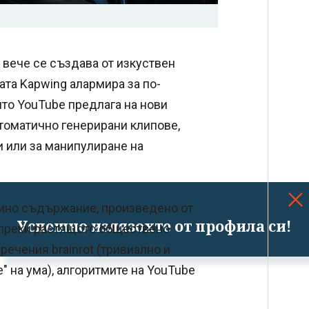
 вече се създава от изкуствен
ата Kapwing алармира за по-
ито YouTube предлага на нови
автоматично генерирани клипове,
и или за манипулиране на
евтино съдържание, произведено от
Успешно излязохте от профила си!
ъпреки растящото обществено
ечения brainrot (тривиално и
 на ума), алгоритмите на YouTube