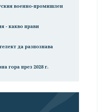
руския военно-промишлен
я - какво прави
телект да разпознава
на гора през 2028 г.