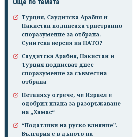
Още по темата
Турция, Саудитска Арабия и
Пакистан подписаха тристранно
споразумение за отбрана.
Сунитска версия на НАТО?
Саудитска Арабия, Пакистан и
Турция подписват днес
споразумение за съвместна
отбрана
Успешно
излязохте от
Нетаняху отрече, че Израел е
профила си!
одобрил плана за разоръжаване
на „Хамас“
“Податливи на руско влияние".
България е в дъното на