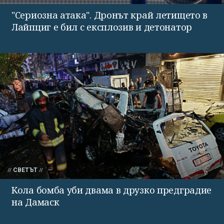
"Сериозна атака". Дронът край летището в
Лайпциг е бил с експлозив и детонатор
СВЕТЪТ
Кола бомба уби двама в друзко предградие
на Дамаск