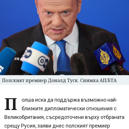
Полският премиер Доналд Туск. Снимка АП/БТА
П
олша иска да поддържа възможно най-
близките дипломатически отношения с
Великобритания, съсредоточени върху отбраната
срещу Русия, заяви днес полският премиер