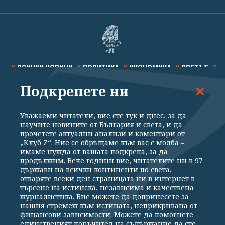
ВСИЧКИ НОВИНИ
ПОЛИТИКА
ИКОНОМИКА
СВЕТЪТ
Подкрепете ни
СПОРТ
КУЛТУРА
ТЕХНОЛОГИИ
КАЛЕЙДОСКОП
МНЕНИЯ
Уважаеми читатели, вие сте тук и днес, за да
научите новините от България и света, и да
прочетете актуални анализи и коментари от
„Клуб Z“. Ние се обръщаме към вас с молба –
имаме нужда от вашата подкрепа, за да
продължим. Вече години вие, читателите ни в 97
Общи условия
Политика за поверителност
държави на всички континенти по света,
отваряте всеки ден страницата ни в интернет в
Реклама
Партньори
Контакти
За Клуб Z
търсене на истинска, независима и качествена
Екип
Подкрепете ни
журналистика. Вие можете да допринесете за
нашия стремеж към истината, неприкривана от
финансови зависимости. Можете да помогнете
единственият поръчител на съдържание да сте