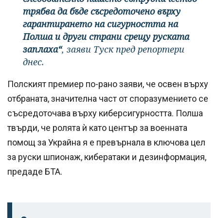
трябва да бъде съсредоточено върху
гарантирането на сигурността на
Полша и други страни срещу руската
заплаха“
, заяви Туск пред репортери
днес.
Полският премиер по-рано заяви, че освен върху
отбраната, значителна част от споразумението се
съсредоточава върху киберсигурността. Полша
твърди, че ролята ѝ като център за военната
помощ за Украйна я е превърнала в ключова цел
за руски шпионаж, кибератаки и дезинформация,
предаде БТА.