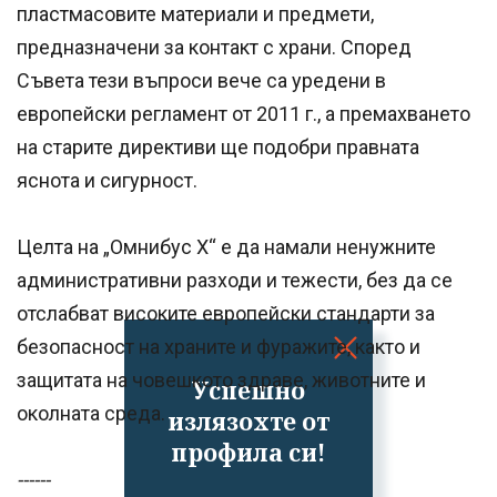
пластмасовите материали и предмети,
предназначени за контакт с храни. Според
Съвета тези въпроси вече са уредени в
европейски регламент от 2011 г., а премахването
на старите директиви ще подобри правната
яснота и сигурност.
Целта на „Омнибус X“ е да намали ненужните
административни разходи и тежести, без да се
отслабват високите европейски стандарти за
безопасност на храните и фуражите, както и
защитата на човешкото здраве, животните и
Успешно
околната среда.
излязохте от
профила си!
------