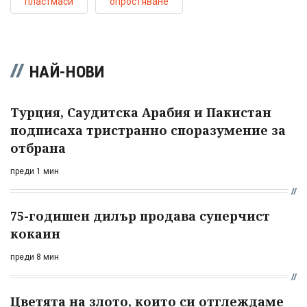
пластмаси
опростяване
НАЙ-НОВИ
Турция, Саудитска Арабия и Пакистан
подписаха тристранно споразумение за
отбрана
преди 1 мин
75-годишен дилър продава суперчист
кокаин
преди 8 мин
Цветята на злото, които си отглеждаме