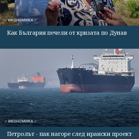
ИКОНОМИКА
Как България печели от кризата по Дунав
ИКОНОМИКА
Петролът - пак нагоре след ирански проект