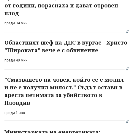
от години, пораснаха и дават отровен
плод
преди 34 мин
Областният шеф на ДПС в Бургас - Христо
"Широката" вече е с обвинение
преди 40 мин
"Смазването на човек, който се е молил
и не е получил милост." Съдът остави в
ареста петимата за убийството в
Пловдив
преди 1 час
Министърката на енергетиката: