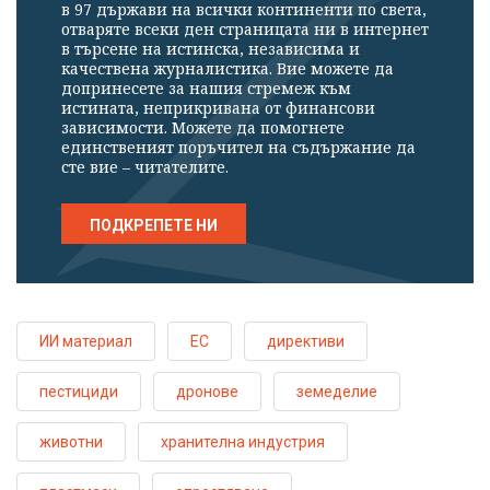
в 97 държави на всички континенти по света,
отваряте всеки ден страницата ни в интернет
в търсене на истинска, независима и
качествена журналистика. Вие можете да
допринесете за нашия стремеж към
истината, неприкривана от финансови
зависимости. Можете да помогнете
единственият поръчител на съдържание да
сте вие – читателите.
ПОДКРЕПЕТЕ НИ
ИИ материал
ЕС
директиви
пестициди
дронове
земеделие
животни
хранителна индустрия