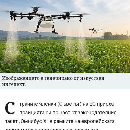
Изображението е генерирано от изкуствен
интелект.
С
траните членки (Съветът) на ЕС приеха
позицията си по част от законодателния
пакет „Омнибус X“ в рамките на европейската
програма за опростяване на правилата.