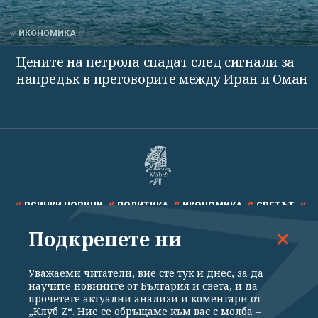
ИКОНОМИКА
Цените на петрола спадат след сигнали за
напредък в преговорите между Иран и Оман
ВСИЧКИ НОВИНИ
ПОЛИТИКА
ИКОНОМИКА
СВЕТЪТ
Подкрепете ни
СПОРТ
КУЛТУРА
ТЕХНОЛОГИИ
КАЛЕЙДОСКОП
МНЕНИЯ
Уважаеми читатели, вие сте тук и днес, за да
научите новините от България и света, и да
прочетете актуални анализи и коментари от
„Клуб Z“. Ние се обръщаме към вас с молба –