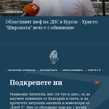
ПОЛИТИКА
Областният шеф на ДПС в Бургас - Христо
"Широката" вече е с обвинение
ВСИЧКИ НОВИНИ
ПОЛИТИКА
ИКОНОМИКА
СВЕТЪТ
Подкрепете ни
СПОРТ
КУЛТУРА
ТЕХНОЛОГИИ
КАЛЕЙДОСКОП
МНЕНИЯ
Уважаеми читатели, вие сте тук и днес, за да
научите новините от България и света, и да
прочетете актуални анализи и коментари от
„Клуб Z“. Ние се обръщаме към вас с молба –