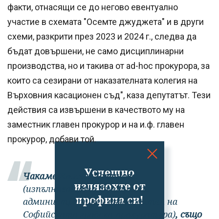
факти, отнасящи се до негово евентуално
участие в схемата "Осемте джуджета" и в други
схеми, разкрити през 2023 и 2024 г., следва да
бъдат довършени, не само дисциплинарни
производства, но и такива от ad-hoc прокурора, за
които са сезирани от наказателната колегия на
Върховния касационен съд", каза депутатът. Тези
действия са извършени в качеството му на
заместник главен прокурор и на и.ф. главен
прокурор, добави той.
Успешно
Чакаме Емилия Русинова
излязохте от
(изпълняващата функциите
профила си!
административен ръководител на
Софийската градска прокуратура)
, също