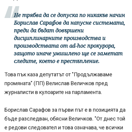
Не трябва да се допуска по никакъв начин
Борислав Сарафов да напусне системата,
преди да бъдат довършени
дисциплинарните производства и
производствата от ad-hoc прокурора,
защото иначе умишлено ще се заметат
следите, което е престъпление.
Това пък каза депутатът от "Продължаваме
промяната" (ПП) Велислав Величков пред
журналисти в кулоарите на парламента.
Борислав Сарафов за първи път е в позицията да
бъде разследван, обясни Величков. "От днес той
е редови следовател и това означава, че всички