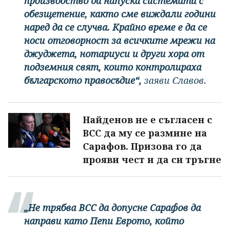
производство да напуска системата с
обезщетение, както сме виждали години
наред да се случва. Крайно време е да се
носи отговорност за всичките мрежи на
джуджета, нотариуси и други хора от
подземния свят, които контролираха
българското правосъдие“,
заяви Славов.
Найденов не е съгласен с
ВСС да му се размине на
Сарафов. Призова го да
прояви чест и да си тръгне
„Не трябва ВСС да допусне Сарафов да
направи като Пепи Еврото, който