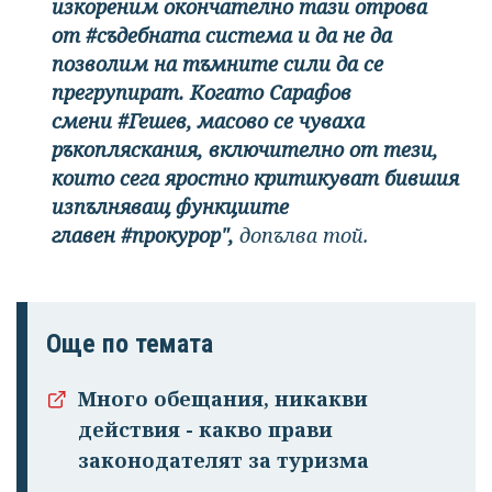
изкореним окончателно тази отрова
от #съдебната система и да не да
позволим на тъмните сили да се
прегрупират. Когато Сарафов
смени #Гешев, масово се чуваха
ръкопляскания, включително от тези,
които сега яростно критикуват бившия
изпълняващ функциите
главен #прокурор",
допълва той.
Още по темата
Много обещания, никакви
действия - какво прави
законодателят за туризма