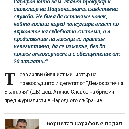
Сарафов като зам.-главен прокурор и
директор на Националната следствена
служба. Не бива да оставяме човек,
който години наред консумира власт по
върховете на съдебната система, а в
продължение на месеци го правеше
нелегитимно, да се измъкне, без да
понесе отговорност и с обезщетение от
20 заплати.“
Т
ова заяви бившият министър на
правосъдието и депутат от “Демократична
България” (ДБ) доц. Атанас Славов на брифинг
пред журналисти в Народното събрание.
Борислав Сарафов е подал