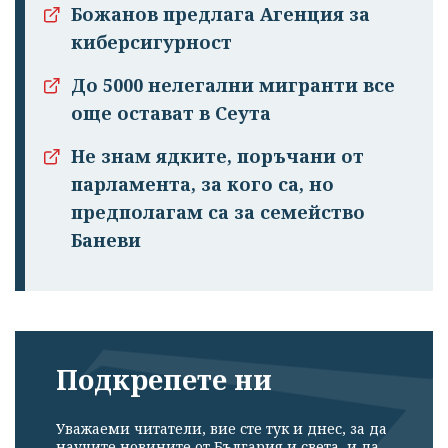
Божанов предлага Агенция за
киберсигурност
До 5000 нелегални мигранти все
още остават в Сеута
Не знам ядките, поръчани от
парламента, за кого са, но
предполагам са за семейство
Баневи
Подкрепете ни
Уважаеми читатели, вие сте тук и днес, за да
научите новините от България и света, и да