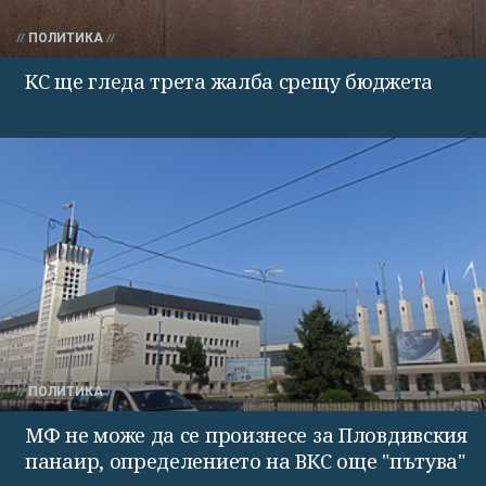
ПОЛИТИКА
КС ще гледа трета жалба срещу бюджета
ПОЛИТИКА
МФ не може да се произнесе за Пловдивския
панаир, определението на ВКС още "пътува"