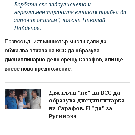
Борбата със задкулисието и
нерегламентираните влияния трябва да
започне оттам", посочи Николай
Найденов.
Правосъдният министър мисли дали да
обжалва отказа на ВСС да образува
дисциплинарно дело срещу Сарафов, или ще
внесе ново предложение.
Два пъти "не" на ВСС да
образува дисциплинарка
на Сарафов. И "да" за
Русинова