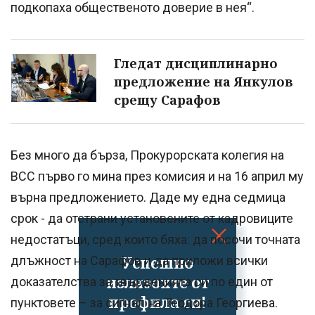
подкопаха общественото доверие в нея“.
Гледат дисциплинарно
предложение на Янкулов
срещу Сарафов
Без много да бърза, Прокурорската колегия на
ВСС първо го мина през комисия и на 16 април му
върна предложението. Даде му една седмица
срок - да отстрани установените от кадровиците
недостатъци, сред които бяха: да посочи точната
Успешно
длъжност на Сарафов и да приложи всички
излязохте от
доказателства за твърденията си по един от
профила си!
пунктовете – за сигнал на Теодора Георгиева.