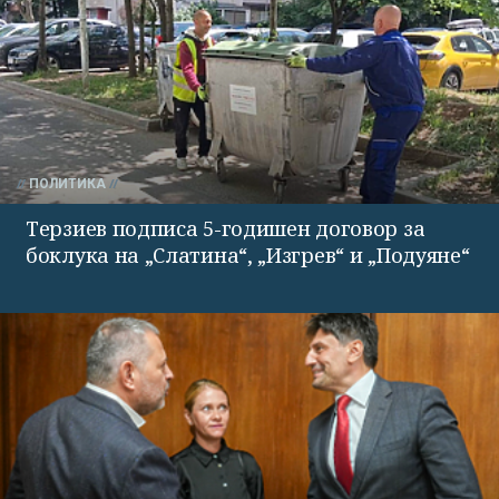
ПОЛИТИКА
Терзиев подписа 5-годишен договор за
боклука на „Слатина“, „Изгрев“ и „Подуяне“