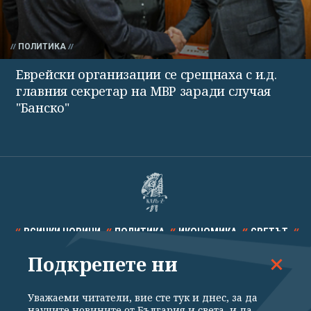
ПОЛИТИКА
Еврейски организации се срещнаха с и.д.
главния секретар на МВР заради случая
"Банско"
ВСИЧКИ НОВИНИ
ПОЛИТИКА
ИКОНОМИКА
СВЕТЪТ
Подкрепете ни
СПОРТ
КУЛТУРА
ТЕХНОЛОГИИ
КАЛЕЙДОСКОП
МНЕНИЯ
Уважаеми читатели, вие сте тук и днес, за да
научите новините от България и света, и да