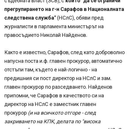
съдебната власт (ЗСВ), с
които "да се ограничи
прегрупирането на г-н Сарафов в Националната
следствена служба"
(НСлС), обяви пред
журналисти в парламента министърът на
правосъдието Николай Найденов.
Както е известно, Сарафов, след като доброволно
напусна поста и.ф. главен прокурор, автоматично
отстъпи там, където е най-логично - на
предишния си пост директор на НСлС и зам.
главен прокурор по разседването. Найденов
припомни, че Сарафов в качеството си на
директор на НСлС е заместник главен
прокурор
(и на всичкото отгоре - след
закриването на КПК, делата по "висока