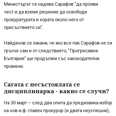
Министърът се надява Сарафов "да прояви
чест и да вземе решение да освободи
прокуратурата и хората около него от
присъствието си".
Найденов се закани, че ако все пак Сарафов не си
тръгне сам и от следствието, "Прогресивна
България" ще продължи със законодателни
промени.
Сагата с несъстоялата се
дисциплинарка - какво се случи?
На 30 март – след два опита да предизвика избор
на нов и.ф. главен прокурор (и двата неуспешни),