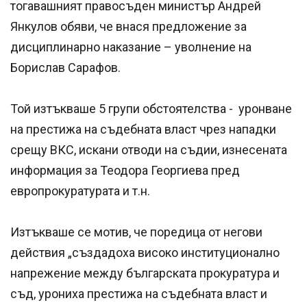
тогавашният правосъден министър Андрей
Янкулов обяви, че внася предложение за
дисциплинарно наказание – уволнение на
Борислав Сарафов.
Той изтъкваше 5 групи обстоятелства - уронване
на престижа на съдебната власт чрез нападки
срещу ВКС, искани отводи на съдии, изнесената
информация за Теодора Георгиева пред
европрокуратурата и т.н.
Изтъкваше се мотив, че поредица от негови
действия „създадоха високо институционално
напрежение между българската прокуратура и
съд, урониха престижа на съдебната власт и