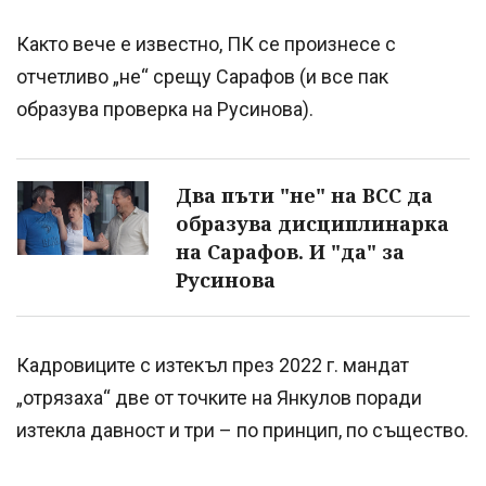
Както вече е известно, ПК се произнесе с
отчетливо „не“ срещу Сарафов (и все пак
образува проверка на Русинова).
Два пъти "не" на ВСС да
образува дисциплинарка
на Сарафов. И "да" за
Русинова
Кадровиците с изтекъл през 2022 г. мандат
„отрязаха“ две от точките на Янкулов поради
изтекла давност и три – по принцип, по същество.