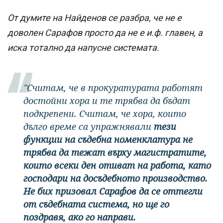
От думите на Найденов се разбра, че не е
доволен Сарафов просто да не е и.ф. главен, а
иска тотално да напусне системата.
"Считам, че в прокуратурата работят
достойни хора и те трябва да бъдат
подкрепени. Считам, че хора, които
дълго време са упражнявали
тези
функции на съдебна номенклатура не
трябва да тежат върху магистратите,
които всеки ден отиват на работа, като
господари на досъдебното производство.
Не бих призовал Сарафов да се оттегли
от съдебната система, но ще го
поздравя, ако го направи.