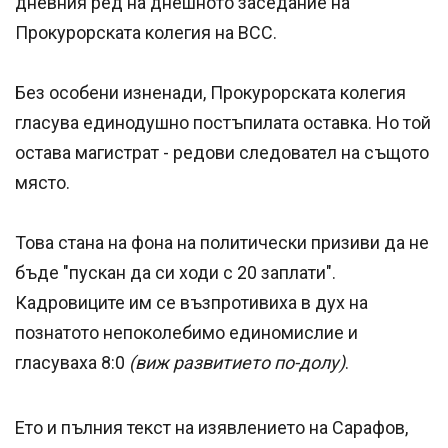
дневния ред на днешното заседание на
Прокурорската колегия на ВСС.
Без особени изненади, Прокурорската колегия
гласува единодушно постъпилата оставка. Но той
остава магистрат - редови следовател на същото
място.
Това стана на фона на политически призиви да не
бъде "пускан да си ходи с 20 заплати".
Кадровиците им се възпротивиха в дух на
познатото непоколебимо единомислие и
гласуваха 8:0
(виж развитието по-долу)
.
Ето и пълния текст на изявлението на Сарафов,