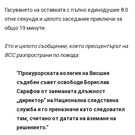
Гасуването на оставката с пълно единодушие 8:0
отне секунди и цялото заседание приключи за
общо 19 минути.
Ето и цялото съобщение, което пресцентърът на
ВСС разпространи по повода:
"Прокурорската колегия на Висшия
съдебен съвет освободи Борислав
Сарафов от заеманата длъжност
„директор“ на Национална следствена
служба и го преназначи като следовател
там, считано от датата на вземане на
решението."