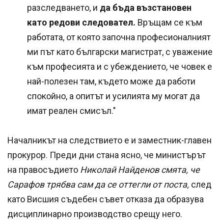
разследването, и
да бъда възстановен
като редови следовател.
Връщам се към
работата, от която започна професионалният
ми път като български магистрат, с уважение
към професията и с убеждението, че човек е
най-полезен там, където може да работи
спокойно, а опитът и усилията му могат да
имат реален смисъл."
Началникът на следствието е и заместник-главен
прокурор. Преди дни стана ясно, че министърът
на правосъдието
Николай Найденов смята, че
Сарафов трябва сам да се оттегли от поста,
след
като Висшия съдебен съвет отказа да образува
дисциплинарно производство срещу него.