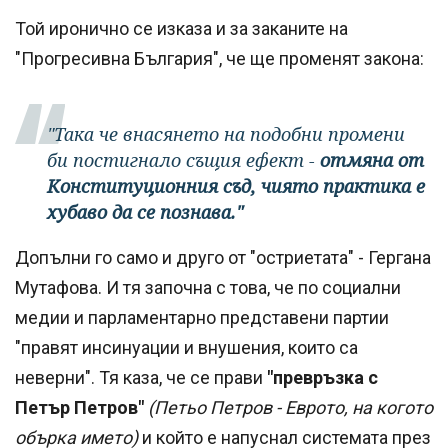
Той иронично се изказа и за заканите на
"Прогресивна България", че ще променят закона:
"Така че внасянето на подобни промени
би постигнало същия ефект -
отмяна от
Конституционния съд, чиято практика е
хубаво да се познава."
Допълни го само и друго от "остриетата" - Гергана
Мутафова. И тя започна с това, че по социални
медии и парламентарно представени партии
"правят инсинуации и внушения, които са
неверни". Тя каза, че се прави
"превръзка с
Петър Петров"
(Петьо Петров - Еврото, на когото
обърка името)
и който е напуснал системата през