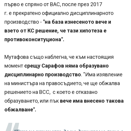
първо е спряно от ВАС, после през 2017
г. е прекратено официално дисциплинарното
производство -
"на база изнесеното вече и
взето от КС решение, че тази хипотеза е
противоконситуциона".
Мутафова също наблегна, че към настоящия
момент
срещу Сарафов няма образувано
дисциплинарно производство
. "Има изявление
на министъра на правосъдието, че ще обжалва
решението на ВСС, с което е отказано
образуването, или пък
вече има внесено такова
обжалване".