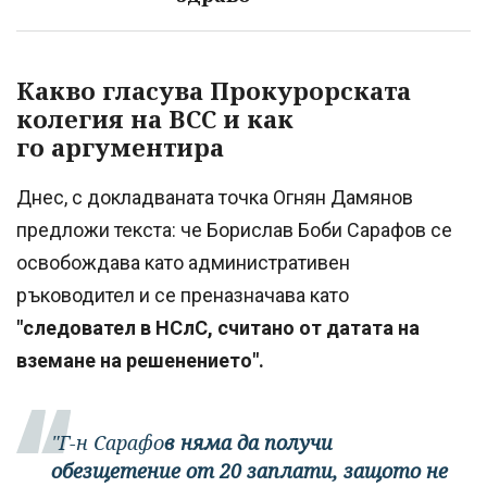
Какво гласува Прокурорската
колегия на ВСС и как
го аргументира
Днес, с докладваната точка Огнян Дамянов
предложи текста: че Борислав Боби Сарафов се
освобождава като административен
ръководител и се преназначава като
"следовател в НСлС, считано от датата на
вземане на решенението".
"Г-н Сарафо
в няма да получи
обезщетение от 20 заплати, защото не