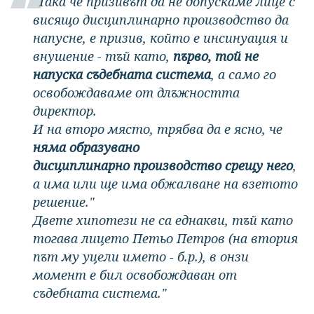
"Така че призивът да не допускаме лице с
висящо дисциплинарно производство да
напусне, е призив, който е инсинуация и
внушение - тъй като,
първо, той не
напуска съдебната система
, а само го
освобождаваме от длъжността
директор.
И на второ място, трябва да е ясно, че
няма образувано
дисциплинарно производство срещу него
,
а има или ще има обжалване на взетото
решение."
Двете хипотези не са еднакви, тъй като
тогава лицето Петьо Петров (на втория
път му уцели името - б.р.), в онзи
момент е бил освобождаван от
съдебната система."