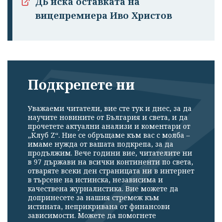
ДБ иска оставката на
вицепремиера Иво Христов
Подкрепете ни
Уважаеми читатели, вие сте тук и днес, за да
научите новините от България и света, и да
прочетете актуални анализи и коментари от
„Клуб Z“. Ние се обръщаме към вас с молба –
имаме нужда от вашата подкрепа, за да
продължим. Вече години вие, читателите ни
в 97 държави на всички континенти по света,
отваряте всеки ден страницата ни в интернет
в търсене на истинска, независима и
качествена журналистика. Вие можете да
допринесете за нашия стремеж към
истината, неприкривана от финансови
зависимости. Можете да помогнете