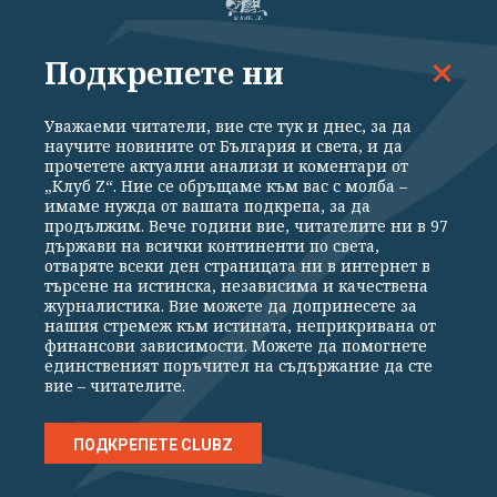
Подкрепете ни
ВСИЧКИ НОВИНИ
ПОЛИТИКА
ИКОНОМИКА
СВЕТЪТ
СПОРТ
КУЛТУРА
ТЕХНОЛОГИИ
КАЛЕЙДОСКОП
Уважаеми читатели, вие сте тук и днес, за да
научите новините от България и света, и да
МНЕНИЯ
прочетете актуални анализи и коментари от
„Клуб Z“. Ние се обръщаме към вас с молба –
имаме нужда от вашата подкрепа, за да
продължим. Вече години вие, читателите ни в 97
държави на всички континенти по света,
отваряте всеки ден страницата ни в интернет в
търсене на истинска, независима и качествена
Общи условия
Политика за поверителност
журналистика. Вие можете да допринесете за
Реклама
Партньори
Контакти
За Клуб Z
нашия стремеж към истината, неприкривана от
Екип
Подкрепете ни
финансови зависимости. Можете да помогнете
единственият поръчител на съдържание да сте
вие – читателите.
Издател на www.clubz.bg е „Клуб Зебра Медия“ ЕООД, София, ул. "Алеко
Константинов" 3. Всички права запазени 2026 „Клуб Зебра Медия“
ПОДКРЕПЕТЕ CLUBZ
ЕООД.
Препечатването на материали, снимки и видео от www.clubz.bg без
разрешение ще бъде преследвано по съдебен път, съгласно