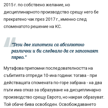
2015 г. по собствено желание, но
дисциплинарното производство срещу него бе
прекратено чак през 2017 г., именно след
споменатото решение на КС.
"Тези две хипотези са абсолютно
различни и би следвало да се запознаят
първо."
Мутафова припомни последователността на
събитията отпреди 10-ина години: тогава - при
действащата спомената по-горе забрана - на два
пъти има отказ за образуване на дисциплинарно
производство срещу Еврото, но накрая образуват.
Той обаче бива освободен. Освобождаването