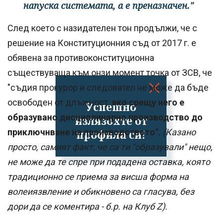
напуска системата, а е преназначен."
След което с назидателен тон продължи, че с
решение на Конституционния съд от 2017 г. е
обявена за противоконституционна
съществуваща към онзи момент точка от ЗСВ, че
"съдия прокурор и следовател не може да бъде
освободен от длъжност,
ако срещу него е
Успешно
образувано дисциплинарно производство до
излязохте от
приключнване на производството".
(Казано
профила си!
просто, самият факт, че са ти "образували" нещо,
не може да те спре при подадена оставка, която
традиционно се приема за висша форма на
волеиязвление и обикновено са гласува, без
дори да се коментира - б.р. на Клуб Z).