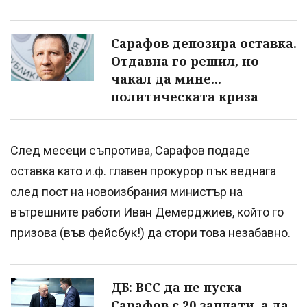
Сарафов депозира оставка.
Отдавна го решил, но
чакал да мине...
политическата криза
След месеци съпротива, Сарафов подаде
оставка като и.ф. главен прокурор пък веднага
след пост на новоизбрания министър на
вътрешните работи Иван Демерджиев, който го
призова (във фейсбук!) да стори това незабавно.
ДБ: ВСС да не пуска
Сарафов с 20 заплати, а да