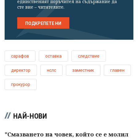
единственият поръчител на съдържание да
сте вие – читателите.
ПОДКРЕПЕТЕ НИ
сарафов
оставка
следствие
директор
нслс
заместник
главен
прокурор
НАЙ-НОВИ
"Смазването на човек, който се е молил