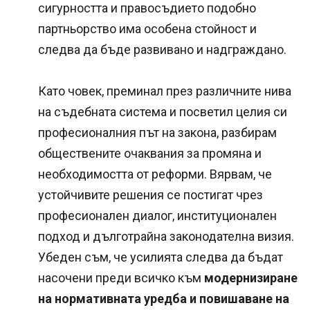
сигурността и правосъдието подобно
партньорство има особена стойност и
следва да бъде развивано и надграждано.
Като човек, преминал през различните нива
на съдебната система и посветил целия си
професионалния път на закона, разбирам
обществените очаквания за промяна и
необходимостта от реформи. Вярвам, че
устойчивите решения се постигат чрез
професионален диалог, институционален
подход и дълготрайна законодателна визия.
Убеден съм, че усилията следва да бъдат
насочени преди всичко към
модернизиране
на нормативната уредба и повишаване на