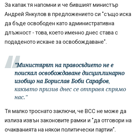
За капак тя напомни и че бившият министър
Андрей Янкулов в предложението си "също иска
да бъде освободен като административна
длъжност - това, което именно днес става с
подаденото искане за освобождаване".
"Министърът на правосъдието не е
поискал освобождаване дисциплинарно
изобщо на Борислав Боби Сарафов
,
какъвто призив днес се отправя спрямо
нас."
Тя малко троснато заключи, че ВСС не може да
излиза извън законовите рамки и "да отговори на
очакванията на някои политически партии".