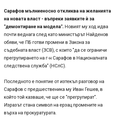
Сарафов мълниеносно откликва на желанията
на новата власт - въпреки заявките ѝ за
"демонтиране на модела".
Новият му ход идва
почти веднага след като министърът Найденов
обяви, че ПБ готви промени в Закона за
съдебната власт (ЗСВ), с които "да се ограничи
прегрупирането на г-н Сарафов в Националната
следствена служба" (НСлС).
Последното е понятие от изтекъл разговор на
Сарафов с предшественика му Иван Гешев, в
който той казваше, че ще се "прегрупират".
Изразът стана символ на ерзац промените на
върха на прокуратурата.