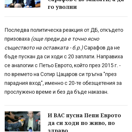
го уволни
Последва политическа реакция от ДБ, откъдето
призоваха
(още преди да е точно ясно
съществото на оставката - б.р.)
Сарафов да не
бъде пускан да си ходи с 20 заплати. Направиха
се аналогии с Петьо Еврото, който през 2015 г. -
по времето на Сотир Цацаров си тръгна "през
парадния вход", именно с 20-те обезщетения за
прослужено време и без да бъде наказан.
И ВАС пусна Пепи Еврото
да си ходи по живо, по
здраво