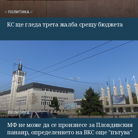
ПОЛИТИКА
КС ще гледа трета жалба срещу бюджета
ПОЛИТИКА
МФ не може да се произнесе за Пловдивския
панаир, определението на ВКС още "пътува"