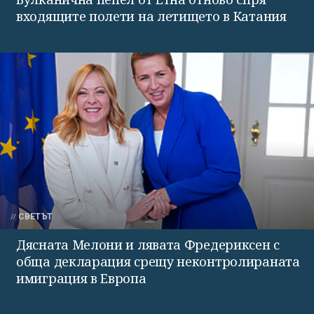
входящите полети на летището в Катания
СВЕТЪТ
Дясната Мелони и лявата Фредериксен с
обща декларация срещу неконтролираната
имиграция в Европа