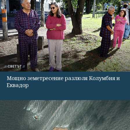
СВЕТЪТ
Мощно земетресение разлюля Колумбия и
Еквадор