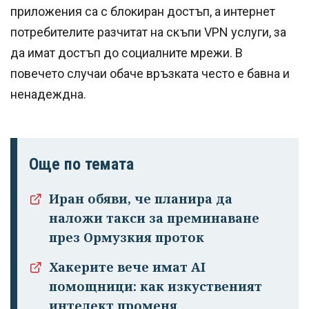
приложения са с блокиран достъп, а интернет
потребителите разчитат на скъпи VPN услуги, за
да имат достъп до социалните мрежи. В
повечето случаи обаче връзката често е бавна и
ненадеждна.
Още по темата
Успешно
Иран обяви, че планира да
излязохте от
наложи такси за преминаване
профила си!
през Ормузкия проток
Хакерите вече имат AI
помощници: как изкуственият
интелект променя