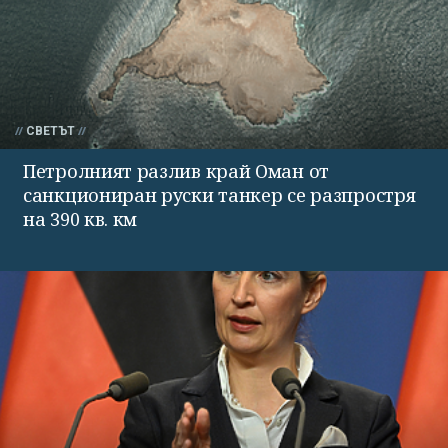
СВЕТЪТ
Петролният разлив край Оман от
санкциониран руски танкер се разпростря
на 390 кв. км