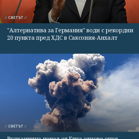
СВЕТЪТ
"Алтернатива за Германия" води с рекордни
20 пункта пред ХДС в Саксония-Анхалт
СВЕТЪТ
Вулканична пепел от Етна отново спря