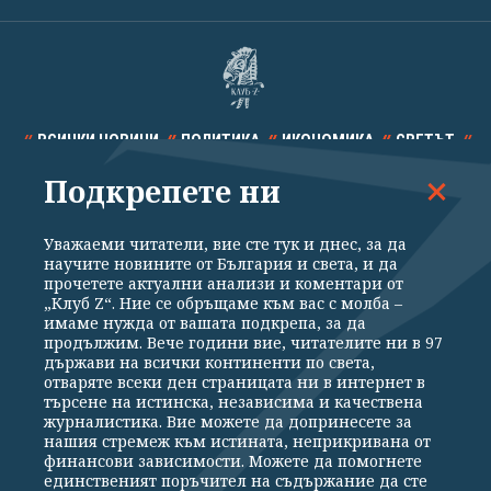
ВСИЧКИ НОВИНИ
ПОЛИТИКА
ИКОНОМИКА
СВЕТЪТ
Подкрепете ни
СПОРТ
КУЛТУРА
ТЕХНОЛОГИИ
КАЛЕЙДОСКОП
МНЕНИЯ
Уважаеми читатели, вие сте тук и днес, за да
научите новините от България и света, и да
прочетете актуални анализи и коментари от
„Клуб Z“. Ние се обръщаме към вас с молба –
имаме нужда от вашата подкрепа, за да
продължим. Вече години вие, читателите ни в 97
Общи условия
Политика за поверителност
държави на всички континенти по света,
отваряте всеки ден страницата ни в интернет в
Реклама
Партньори
Контакти
За Клуб Z
търсене на истинска, независима и качествена
Екип
Подкрепете ни
журналистика. Вие можете да допринесете за
нашия стремеж към истината, неприкривана от
финансови зависимости. Можете да помогнете
единственият поръчител на съдържание да сте
Издател на www.clubz.bg е „Клуб Зебра Медия“ ЕООД, София, ул. "Алеко