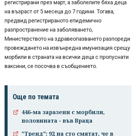
регистрирани през март, а заболелите бяха деца
на възраст от 5 месеца до 7 години. Тогава,
предвид регистрираното епидемично
разпространение на заболяването,
Министерството на здравеопазването разпореди
провеждането на извънредна имунизация срещу
морбили в страната на всички деца с пропуснати
ваксини, се посочва в съобщението.
Още по темата
446-ма заразени с морбили,
половината - във Враца
"Тренд": 92 на сто смятат, че в