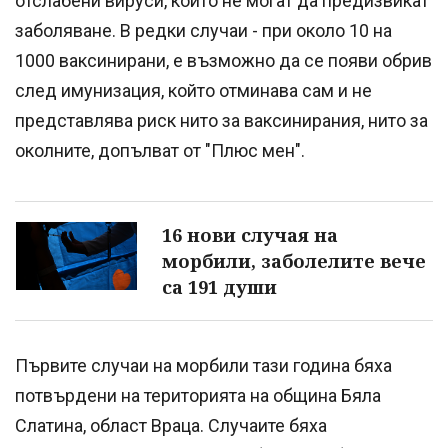
отслабени вируси, които не могат да предизвикат
заболяване. В редки случаи - при около 10 на
1000 ваксинирани, е възможно да се появи обрив
след имунизация, който отминава сам и не
представлява риск нито за ваксинирания, нито за
околните, допълват от "Плюс мен".
16 нови случая на
морбили, заболелите вече
са 191 души
Първите случаи на морбили тази година бяха
потвърдени на територията на община Бяла
Слатина, област Враца. Случаите бяха