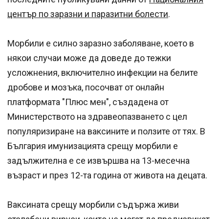
център по заразни и паразитни болести
.
Морбили е силно заразно заболяване, което в
някои случаи може да доведе до тежки
усложнения, включително инфекции на белите
дробове и мозъка, посочват от онлайн
платформата "Плюс мен", създадена от
Министерството на здравеопазването с цел
популяризиране на ваксините и ползите от тях. В
България имунизацията срещу морбили е
задължителна е се извършва на 13-месечна
възраст и през 12-та година от живота на децата.
Ваксината срещу морбили съдържа живи