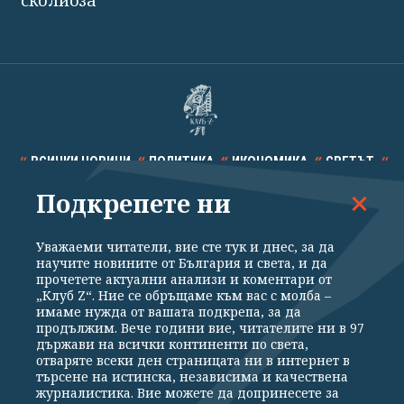
сколиоза
ВСИЧКИ НОВИНИ
ПОЛИТИКА
ИКОНОМИКА
СВЕТЪТ
Подкрепете ни
СПОРТ
КУЛТУРА
ТЕХНОЛОГИИ
КАЛЕЙДОСКОП
МНЕНИЯ
Уважаеми читатели, вие сте тук и днес, за да
научите новините от България и света, и да
прочетете актуални анализи и коментари от
„Клуб Z“. Ние се обръщаме към вас с молба –
имаме нужда от вашата подкрепа, за да
продължим. Вече години вие, читателите ни в 97
Общи условия
Политика за поверителност
държави на всички континенти по света,
отваряте всеки ден страницата ни в интернет в
Реклама
Партньори
Контакти
За Клуб Z
търсене на истинска, независима и качествена
Екип
Подкрепете ни
журналистика. Вие можете да допринесете за