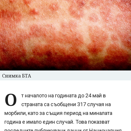
Снимка БТА
О
т началото на годината до 24 май в
страната са съобщени 317 случая на
морбили, като за същия период на миналата
година е имало един случай. Това показват
последните публикувани данни от
Националния