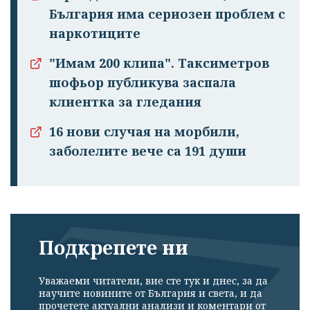
България има сериозен проблем с
наркотиците
Успешно
"Имам 200 клипа". Таксиметров
излязохте от
шофьор публикува заспала
профила си!
клиентка за гледания
16 нови случая на морбили,
заболелите вече са 191 души
Подкрепете ни
Уважаеми читатели, вие сте тук и днес, за да
научите новините от България и света, и да
прочетете актуални анализи и коментари от