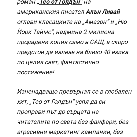
роман
„Тео от Голдън“
на
американския писател
Алън Ливай
оглави класациите на „Амазон“ и „Ню
Йорк Таймс“, надмина 2 милиона
продадени копия само в САЩ, а скоро
предстои да излезе на близо 40 езика
по целия свят, фантастично
постижение!
Изненадващо превърнал се в глобален
хит, „Тео от Голдън“ успя да си
проправи път до сърцата на
читателите по света без фанфари, без
агресивни маркетинг кампании, без