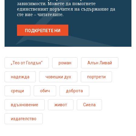
зависимости. Можете да помогнете
единственият поръчител на съдържание да
сте вие – читателите.
ПОДКРЕПЕТЕ НИ
„Тео от Голдън“
роман
Алън Ливай
надежда
човешки дух
портрети
срещи
обич
доброта
вдъхновение
живот
Сиела
издателство