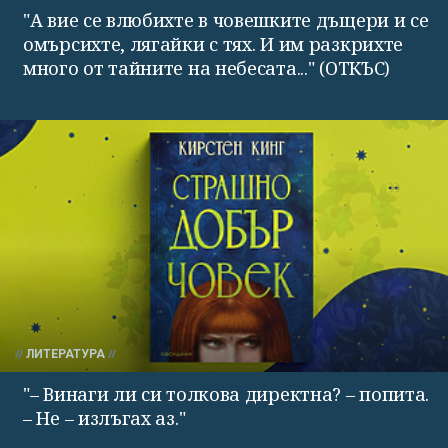
"А вие се влюбихте в чо­вешките дъщери и се
омърсихте, лягайки с тях. И им раз­крихте
много от тайните на небесата..." (ОТКЪС)
ЛИТЕРАТУРА
"– Винаги ли си толкова директна? – попита.
– Не – излъгах аз."