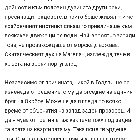
дейност и към половин дузината други реки,
пресичащи градовете, в които беше живял – и че
крайречният инстинкт сякаш го привличаше към
всякакви движещи се води. Най-вероятно за­ради
това, че произхождаше от морска държава.
Скиталческият дух на Магелан, изглежда, тече в
кръвта на всеки португалец.
Независимо от причината, никой в Голдън не се
изненада от решението му да отседне на еди­ния
бряг на Оксбоу. Можеше да я гледа по всяко
време от обърнатия на запад заден прозорец. И
да я чува от третия етаж как тече току под задна­
та врата на квартирата му. Така поне твърдеше
той. Стига да затвореше очи, я усещаше отвся­