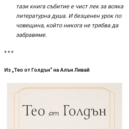
тази книга събитие е чист лек за всяка
литературна душа. И безценен урок по
човещина, който никога не трябва да
забравяме.
* * *
Из „Тео от Голдън“ на Алън Ливай