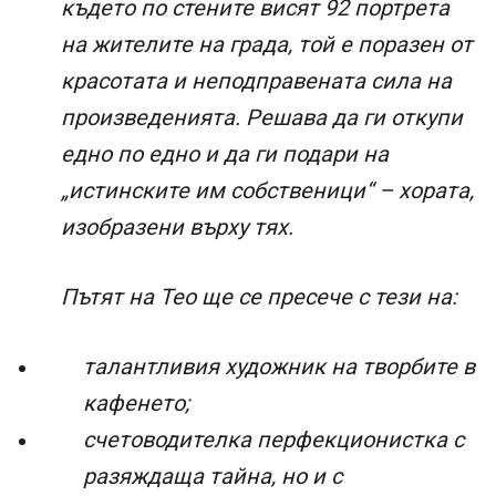
където по стените висят 92 портрета
на жителите на града, той е поразен от
красотата и неподправената сила на
произведенията. Решава да ги откупи
едно по едно и да ги подари на
„истинските им собственици“ – хората,
изобразени върху тях.
Пътят на Тео ще се пресече с тези на:
талантливия художник на творбите в
кафенето;
счетоводителка перфекционистка с
разяждаща тайна, но и с