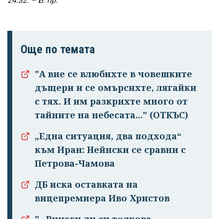
24:32. – Б. пр.
Още по темата
"А вие се влюбихте в чо­вешките
дъщери и се омърсихте, лягайки
с тях. И им раз­крихте много от
тайните на небесата..." (ОТКЪС)
„Eдна ситуация, два подхода“
към Иран: Нейнски се сравни с
Петрова-Чамова
ДБ иска оставката на
вицепремиера Иво Христов
"– Винаги ли си толкова