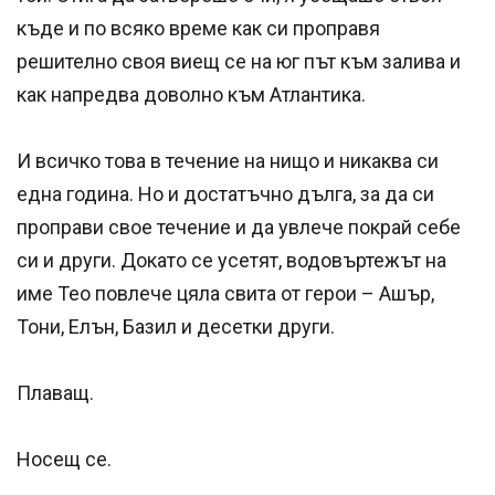
къде и по всяко време как си проправя
решително своя виещ се на юг път към залива и
как напредва доволно към Атлантика.
И всичко това в течение на нищо и никаква си
една година. Но и достатъчно дълга, за да си
пропра­ви свое течение и да увлече покрай себе
си и дру­ги. Докато се усетят, водовъртежът на
име Тео повлече цяла свита от герои – Ашър,
Тони, Елън, Базил и десетки други.
Плаващ.
Носещ се.