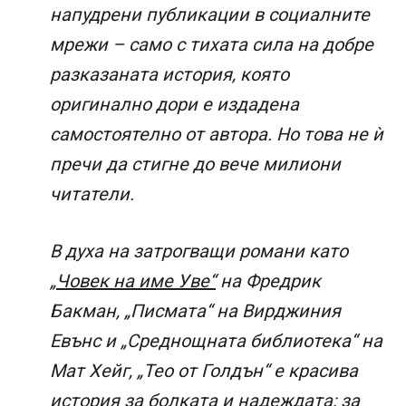
напудрени публикации в социалните
мрежи – само с тихата сила на добре
разказаната история, която
оригинално дори е издадена
самостоятелно от автора. Но това не ѝ
пречи да стигне до вече милиони
читатели.
В духа на затрогващи романи като
„Човек на име Уве“
на Фредрик
Бакман, „Писмата“ на Вирджиния
Евънс и „Среднощната библиотека“ на
Мат Хейг, „Тео от Голдън“ е красива
история за болката и надеждата; за