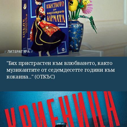
ЛИТЕРАТУРА
"Бях пристрастен към влюбването, както
музикантите от седемдесетте години към
кокаина..." (ОТКЪС)