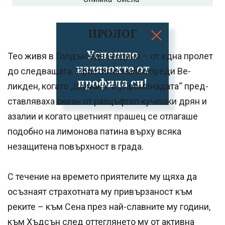
ПРОЛОГ
Успешно
Тео живя в Голдън едва година – от една пролет
излязохте от
до следващата. Пристигна малко преди Ве­
профила си!
ликден, когато „Шумака“ и „Променадата“ пред­
ставляваха океан от разцъфтял кучешки дрян и
азалии и когато цветният прашец се отлагаше
подобно на лимонова патина върху всяка
незащи­тена повърхност в града.
С течение на времето приятелите му щяха да
осъзнаят страхотната му привързаност към
реките – към Сена през най-славните му годи­ни,
към Хъдсън след оттеглянето му от актив­на