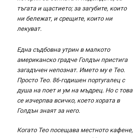
тъгата и щастието; за загубите, които
ни бележат, и срещите, които ни
лекуват.
Една съдбовна утрин в малкото
американско градче Голдън пристига
загадъчен непознат. Името му е Тео.
Просто Тео. 86-годишен португалец с
душа на поет и ум на мъдрец. Но с това
се изчерпва всичко, което хората в
Голдън знаят за него.
Когато Тео посещава местното кафене,