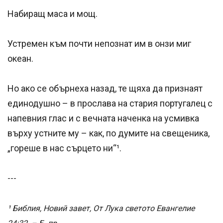
Набиращ маса и мощ.
Устремен към почти непознат им в онзи миг
океан.
Но ако се обърнеха назад, те щяха да признаят
единодушно – в прослава на стария португалец с
напевния глас и с вечната наченка на усмивка
вър­ху устните му – как, по думите на свещеника,
„гореше в нас сърцето ни“¹.
---
¹ Библия, Новий завет, От Лука светото Евангелие