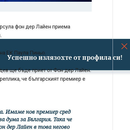
Урсула фон дер Лайен приема
.
на ЕК Паула Пиньо.
Успешно излязохте от профила си!
адев ще бъде приет от Фон дер Лайен.
реплика, че българският премиер е
а. Имаме нов премиер сред
а дума за България. Така че
н дер Лайен в това негово