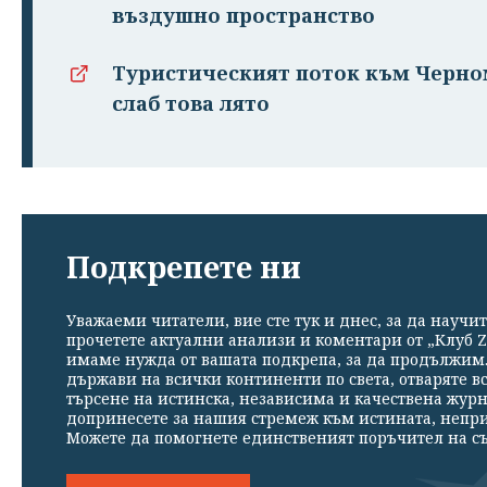
въздушно пространство
Туристическият поток към Черном
слаб това лято
Подкрепете ни
Уважаеми читатели, вие сте тук и днес, за да научит
прочетете актуални анализи и коментари от „Клуб Z
имаме нужда от вашата подкрепа, за да продължим. 
държави на всички континенти по света, отваряте в
търсене на истинска, независима и качествена жур
допринесете за нашия стремеж към истината, непр
Можете да помогнете единственият поръчител на съ