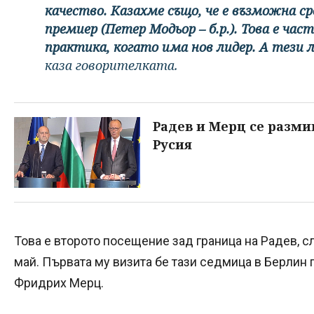
качество. Казахме също, че е възможна ср
премиер (Петер Модьор – б.р.). Това е ч
практика, когато има нов лидер. А тези 
каза говорителката.
Радев и Мерц се разми
Русия
Това е второто посещение зад граница на Радев, с
май. Първата му визита бе тази седмица в Берлин 
Фридрих Мерц.