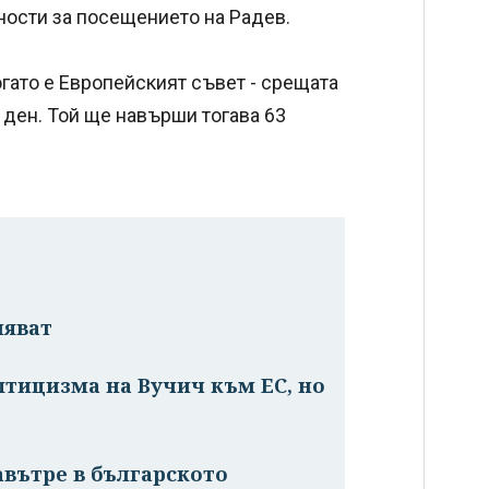
ности за посещението на Радев.
огато е Европейският съвет - срещата
 ден. Той ще навърши тогава 63
ляват
птицизма на Вучич към ЕС, но
е
авътре в българското