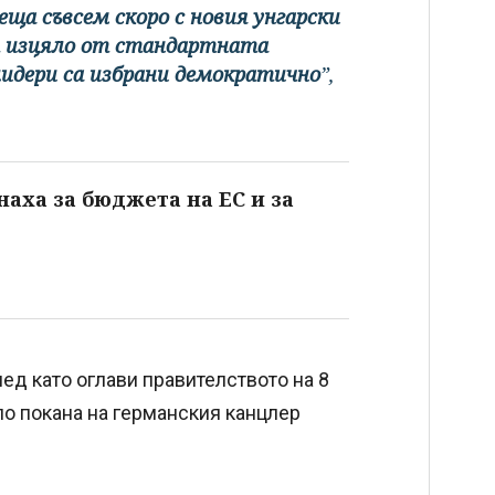
еща съвсем скоро с новия унгарски
аст изцяло от стандартната
лидери са избрани демократично
”,
наха за бюджета на ЕС и за
лед като оглави правителството на 8
по покана на германския канцлер