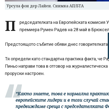
Урсула фон дер Лайен. Снимка АП/БТА
П
редседателката на Европейската комисия 
премиера Румен Радев на 28 май в Брюксел
Предстоящото събитие обяви днес говорителката 
Тя определи като стандартна практика факта, че Р
Пиньо направи това в отговор на журналистическа 
проруски настроен.
“Както знаете, това е нормална практик
европейските лидери и в този случай став
предвиждаме среща с председателката Фо