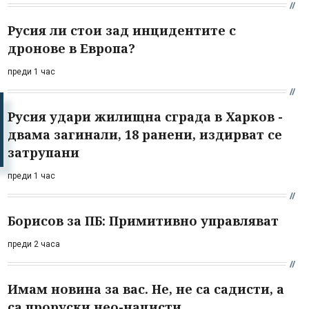
Русия ли стои зад инцидентите с
дронове в Европа?
преди 1 час
Русия удари жилищна сграда в Харков -
двама загинали, 18 ранени, издирват се
затрупани
преди 1 час
Борисов за ПБ: Примитивно управляват
преди 2 часа
Имам новина за вас. Не, не са садисти, а
са проруски нео-нацисти