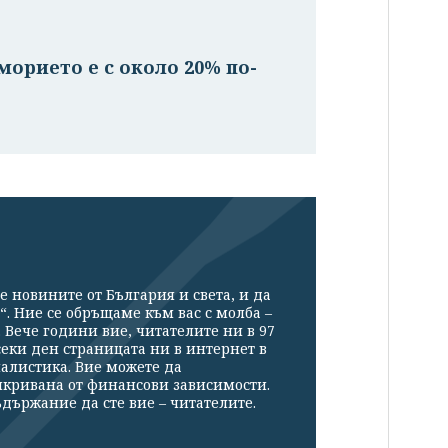
орието е с около 20% по-
е новините от България и света, и да
“. Ние се обръщаме към вас с молба –
Вече години вие, читателите ни в 97
секи ден страницата ни в интернет в
налистика. Вие можете да
икривана от финансови зависимости.
държание да сте вие – читателите.