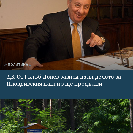
ПОЛИТИКА
ДБ: От Гълъб Донев зависи дали делото за
Пловдивския панаир ще продължи