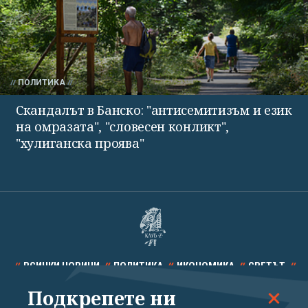
ПОЛИТИКА
Скандалът в Банско: "антисемитизъм и език
на омразата", "словесен конликт",
"хулиганска проява"
ВСИЧКИ НОВИНИ
ПОЛИТИКА
ИКОНОМИКА
СВЕТЪТ
Подкрепете ни
СПОРТ
КУЛТУРА
ТЕХНОЛОГИИ
КАЛЕЙДОСКОП