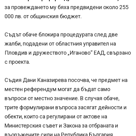
за провеждането му бяха предвидени около 255
000 лв. от общинския бюджет.
Съдът обаче блокира процедурата след две
жалби, подадени от областния управител на
Пловдив и дружеството „Иганово“ ЕАД, свързано
с проекта.
Съдия Дани Каназирева посочва, че предмет на
местен референдум могат да бъдат само
въпроси от местно значение. В случая обаче,
трите формулирани въпроса засягат дейности и
обекти, които са регулирани от актове на
Министерския съвет и Закона за отбраната и
въоръжените сили на Република България.