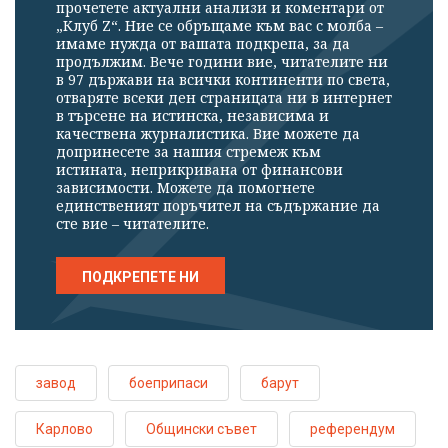
прочетете актуални анализи и коментари от
„Клуб Z“. Ние се обръщаме към вас с молба –
имаме нужда от вашата подкрепа, за да
продължим. Вече години вие, читателите ни
в 97 държави на всички континенти по света,
отваряте всеки ден страницата ни в интернет
в търсене на истинска, независима и
качествена журналистика. Вие можете да
допринесете за нашия стремеж към
истината, неприкривана от финансови
зависимости. Можете да помогнете
единственият поръчител на съдържание да
сте вие – читателите.
ПОДКРЕПЕТЕ НИ
завод
боеприпаси
барут
Карлово
Общински съвет
референдум