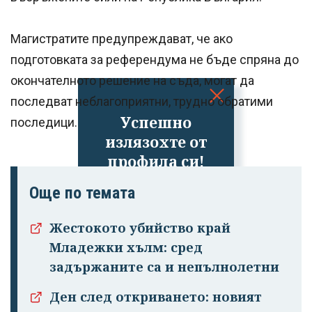
Магистратите предупреждават, че ако
подготовката за референдума не бъде спряна до
окончателното решение на съда, могат да
последват неблагоприятни, трудно обратими
Успешно
последици.
излязохте от
профила си!
Още по темата
Жестокото убийство край
Младежки хълм: сред
задържаните са и непълнолетни
Ден след откриването: новият