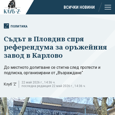
ВСИЧКИ НОВИНИ
ПОЛИТИКА
Съдът в Пловдив спря
референдума за оръжейния
завод в Карлово
До местното допитване се стигна след протести и
подписка, организирани от „Възраждане“
22 май 2026 г., 14:36 ч.
Клуб 'Z'
последна редакция 22 май 2026 г., 14:36 ч.