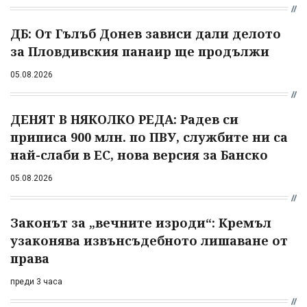
ДБ: От Гълъб Донев зависи дали делото
за Пловдивския панаир ще продължи
05.08.2026
ДЕНЯТ В НЯКОЛКО РЕДА: Радев си
приписа 900 млн. по ПВУ, службите ни са
най-слаби в ЕС, нова версия за Банско
05.08.2026
Законът за „вечните изроди“: Кремъл
узаконява извънсъдебното лишаване от
права
преди 3 часа