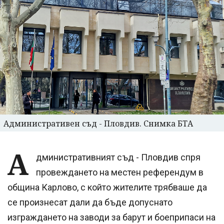
Административен съд - Пловдив. Снимка БТА
А
дминистративният съд - Пловдив спря
провеждането на местен референдум в
община Карлово, с който жителите трябваше да
се произнесат дали да бъде допуснато
изграждането на заводи за барут и боеприпаси на