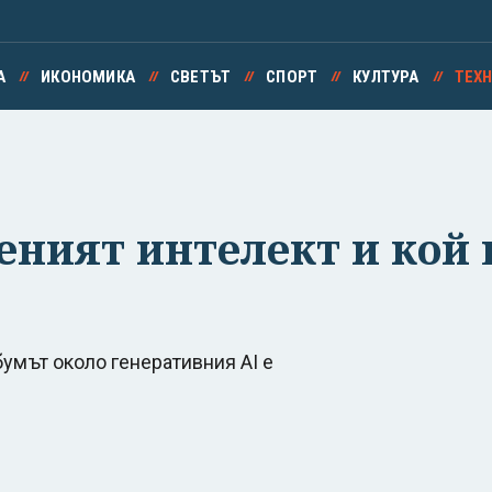
А
ИКОНОМИКА
СВЕТЪТ
СПОРТ
КУЛТУРА
ТЕХ
веният интелект и кой
умът около генеративния AI е