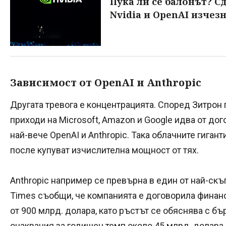
Пука ли се балонът? С
Nvidia и OpenAI изчез
Зависимост от OpenAI и Anthropic
Другата тревога е концентрацията. Според Зитрон
приходи на Microsoft, Amazon и Google идва от дог
най-вече OpenAI и Anthropic. Така облачните гиган
после купуват изчислителна мощност от тях.
Anthropic например се превърна в един от най-скъпи
Times съобщи, че компанията е договорила финанс
от 900 млрд. долара, като ръстът се обяснява с б
очаквания за годишен темп около 45 млрд. долара.