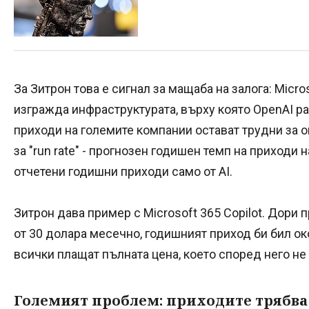
За Зитрон това е сигнал за мащаба на залога: Micro
изгражда инфраструктурата, върху която OpenAI ра
приходи на големите компании остават трудни за о
за "run rate" - прогнозен годишен темп на приходи н
отчетени годишни приходи само от AI.
Зитрон дава пример с Microsoft 365 Copilot. Дори 
от 30 долара месечно, годишният приход би бил око
всички плащат пълната цена, което според него не
Големият проблем: приходите трябва 