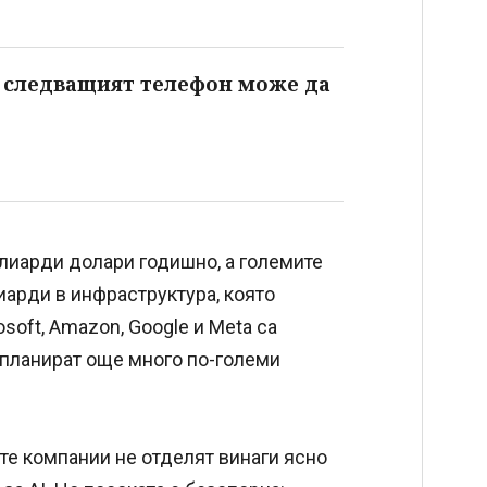
о следващият телефон може да
илиарди долари годишно, а големите
арди в инфраструктура, която
soft, Amazon, Google и Meta са
 планират още много по-големи
ите компании не отделят винаги ясно