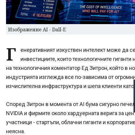
Изображение AI - Dall-E
Г
енеративният изкуствен интелект може да се
инвестициите, които технологичните гиганти н
на технологичния коментатор Ед Зитрон, който в н
индустрията изглежда все по-зависима от огромни
изчислителна инфраструктура и шепа клиенти като 
Според Зитрон в момента от AI бума сигурно печел
NVIDIA и фирмите около хардуерната верига за цен
участници - стартъпи, облачни гиганти и корпорати
неясна.