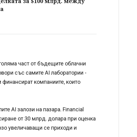
делката за $100 млрд. между
на
 голяма част от бъдещите облачни
овори със самите AI лаборатории -
ти финансират компаниите, които
те AI залози на пазара. Financial
иране от 30 млрд. долара при оценка
ързо увеличаващи се приходи и