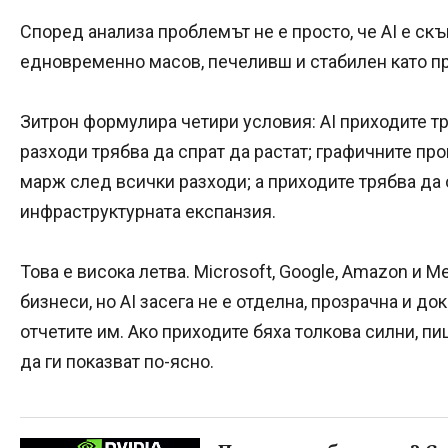
Според анализа проблемът не е просто, че AI е скъ
едновременно масов, печеливш и стабилен като пр
Зитрон формулира четири условия: AI приходите т
разходи трябва да спрат да растат; графичните пр
марж след всички разходи; а приходите трябва да 
инфраструктурната експанзия.
Това е висока летва. Microsoft, Google, Amazon и
бизнеси, но AI засега не е отделна, прозрачна и д
отчетите им. Ако приходите бяха толкова силни, п
да ги показват по-ясно.