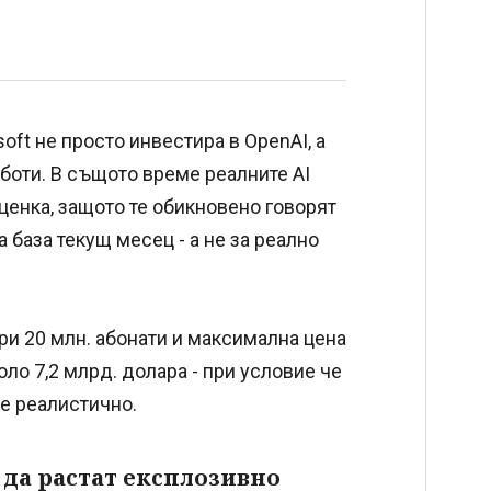
soft не просто инвестира в OpenAI, а
боти. В същото време реалните AI
ценка, защото те обикновено говорят
а база текущ месец - а не за реално
при 20 млн. абонати и максимална цена
ло 7,2 млрд. долара - при условие че
 е реалистично.
да растат експлозивно