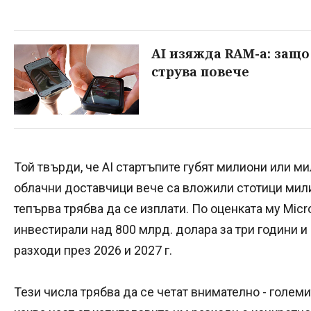
AI изяжда RAM-а: защ
струва повече
Той твърди, че AI стартъпите губят милиони или м
облачни доставчици вече са вложили стотици мили
тепърва трябва да се изплати. По оценката му Micro
инвестирали над 800 млрд. долара за три години и
разходи през 2026 и 2027 г.
Тези числа трябва да се четат внимателно - голем