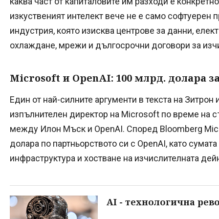
каква част от капиталовите им разходи е конкретно 
изкуственият интелект вече не е само софтуерен п
индустрия, която изисква центрове за данни, елек
охлаждане, мрежи и дългосрочни договори за изч
Microsoft и OpenAI: 100 млрд. долара з
Един от най-силните аргументи в текста на Зитрон
изпълнителен директор на Microsoft по време на 
между Илон Мъск и OpenAI. Според Bloomberg Micr
долара по партньорството си с OpenAI, като сумат
инфраструктура и хостване на изчислителната дей
AI - технологична рев