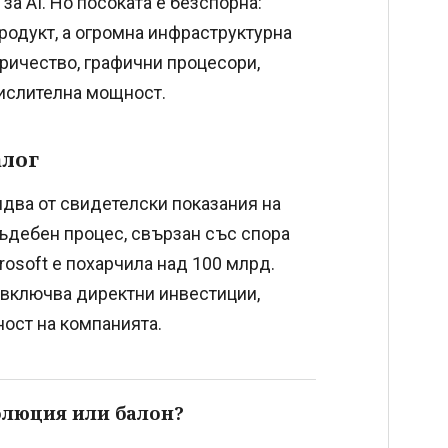
за AI. Но посоката е безспорна:
родукт, а огромна инфраструктурна
тричество, графични процесори,
ислителна мощност.
алог
 идва от свидетелски показания на
съдебен процес, свързан със спора
osoft е похарчила над 100 млрд.
а включва директни инвестиции,
ност на компанията.
олюция или балон?