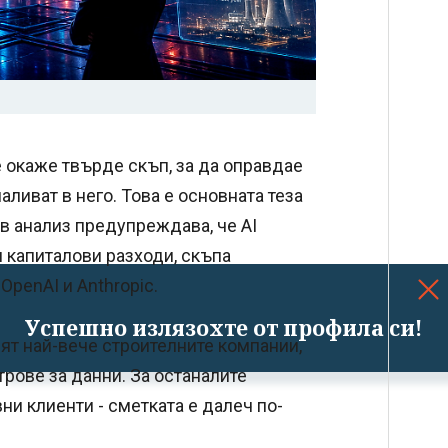
 окаже твърде скъп, за да оправдае
аливат в него. Това е основната теза
ов анализ предупреждава, че AI
 капиталови разходи, скъпа
OpenAI и Anthropic.
Успешно излязохте от профила си!
ят най-вече строителните компании,
трове за данни. За останалите
вни клиенти - сметката е далеч по-