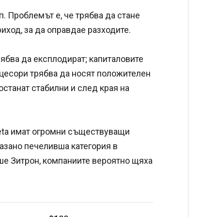
п. Проблемът е, че трябва да стане
иход, за да оправдае разходите.
рябва да експлодират; капиталовите
оцесори трябва да носят положителен
останат стабилни и след края на
 Meta имат огромни съществуващи
оказано печеливша категория в
ише Зитрон, компаниите вероятно щяха