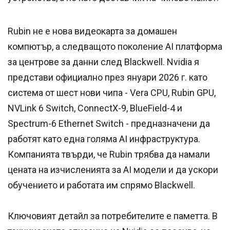
Rubin не е нова видеокарта за домашен
компютър, а следващото поколение AI платформа
за центрове за данни след Blackwell. Nvidia я
представи официално през януари 2026 г. като
система от шест нови чипа - Vera CPU, Rubin GPU,
NVLink 6 Switch, ConnectX-9, BlueField-4 и
Spectrum-6 Ethernet Switch - предназначени да
работят като една голяма AI инфраструктура.
Компанията твърди, че Rubin трябва да намали
цената на изчисленията за AI модели и да ускори
обучението и работата им спрямо Blackwell.
Ключовият детайл за потребителите е паметта. В