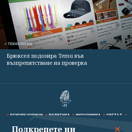
ТЕХНОЛОГИИ
Брюксел подозира Temu във
възпрепятстване на проверка
ВСИЧКИ НОВИНИ
ПОЛИТИКА
ИКОНОМИКА
СВЕТЪТ
Подкрепете ни
СПОРТ
КУЛТУРА
ТЕХНОЛОГИИ
КАЛЕЙДОСКОП