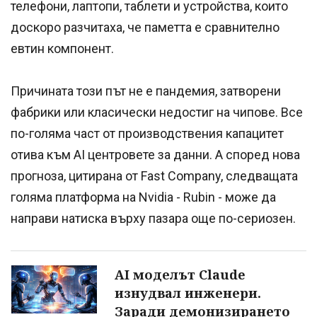
телефони, лаптопи, таблети и устройства, които
доскоро разчитаха, че паметта е сравнително
евтин компонент.
Причината този път не е пандемия, затворени
фабрики или класически недостиг на чипове. Все
по-голяма част от производствения капацитет
отива към AI центровете за данни. А според нова
прогноза, цитирана от Fast Company, следващата
голяма платформа на Nvidia - Rubin - може да
направи натиска върху пазара още по-сериозен.
AI моделът Claude
изнудвал инженери.
Заради демонизирането