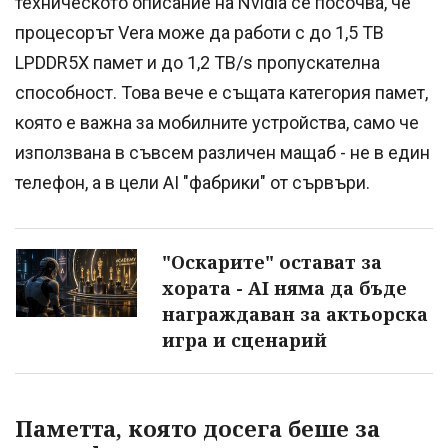
техническото описание на Nvidia се посочва, че
процесорът Vera може да работи с до 1,5 TB
LPDDR5X памет и до 1,2 TB/s пропускателна
способност. Това вече е същата категория памет,
която е важна за мобилните устройства, само че
използвана в съвсем различен мащаб - не в един
телефон, а в цели AI "фабрики" от сървъри.
"Оскарите" остават за
хората - AI няма да бъде
награждаван за актьорска
игра и сценарий
Паметта, която досега беше за