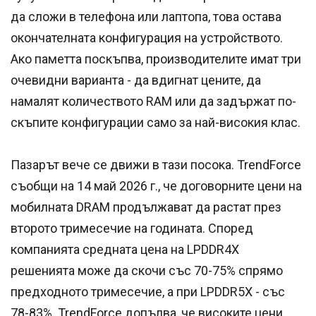
да сложи в телефона или лаптопа, това остава
окончателната конфигурация на устройството.
Ако паметта поскъпва, производителите имат три
очевидни варианта - да вдигнат цените, да
намалят количеството RAM или да задържат по-
скъпите конфигурации само за най-високия клас.
Пазарът вече се движи в тази посока. TrendForce
съобщи на 14 май 2026 г., че договорните цени на
мобилната DRAM продължават да растат през
второто тримесечие на годината. Според
компанията средната цена на LPDDR4X
решенията може да скочи със 70-75% спрямо
предходното тримесечие, а при LPDDR5X - със
78-83%. TrendForce допълва, че високите цени