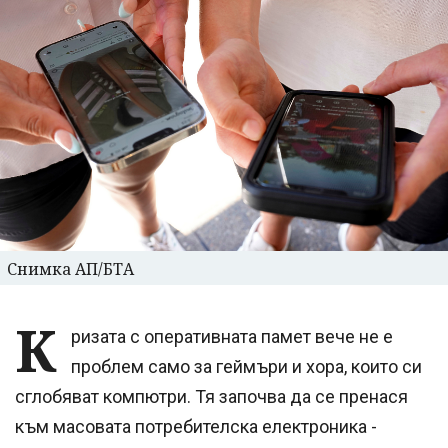
Снимка АП/БТА
К
ризата с оперативната памет вече не е
проблем само за геймъри и хора, които си
сглобяват компютри. Тя започва да се пренася
към масовата потребителска електроника -