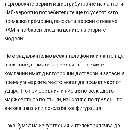
търговските вериги и дистрибуторите на лаптопи.
Най-вероятно потребителите ще го усетят като
по-малко промоции, по-скъпи версии с повече
RAM и по-бавен спад на цените на старите
модели.
Не е задължително всеки телефон или лаптоп да
поскъпне драматично веднага. Големите
компании имат дългосрочни договори и запаси, а
премиум марките често могат да поемат част от
удара. Но при средния и ниския клас, където
маржовете са по-тънки, изборът е по-труден - по-
висока цена или по-слаба конфигурация.
Така бумът на изкуствения интелект започва да