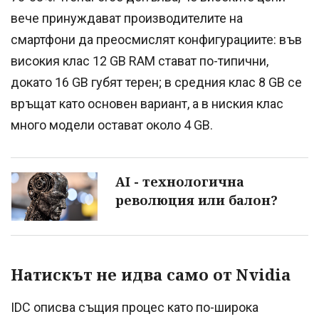
вече принуждават производителите на
смартфони да преосмислят конфигурациите: във
високия клас 12 GB RAM стават по-типични,
докато 16 GB губят терен; в средния клас 8 GB се
връщат като основен вариант, а в ниския клас
много модели остават около 4 GB.
AI - технологична
революция или балон?
Натискът не идва само от Nvidia
IDC описва същия процес като по-широка