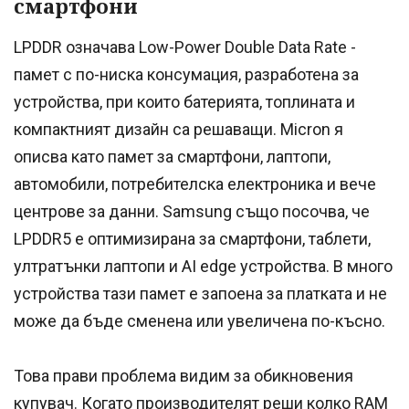
смартфони
LPDDR означава Low-Power Double Data Rate -
памет с по-ниска консумация, разработена за
устройства, при които батерията, топлината и
компактният дизайн са решаващи. Micron я
описва като памет за смартфони, лаптопи,
автомобили, потребителска електроника и вече
центрове за данни. Samsung също посочва, че
LPDDR5 е оптимизирана за смартфони, таблети,
ултратънки лаптопи и AI edge устройства. В много
устройства тази памет е запоена за платката и не
може да бъде сменена или увеличена по-късно.
Това прави проблема видим за обикновения
купувач. Когато производителят реши колко RAM