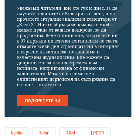
Уважаеми читатели, вие сте тук и днес, за да
научите новините от България и света, и да
прочетете актуални анализи и коментари от
„Клуб Z“. Ние се обръщаме към вас с молба –
имаме нужда от вашата подкрепа, за да
продължим. Вече години вие, читателите ни
в 97 държави на всички континенти по света,
отваряте всеки ден страницата ни в интернет
в търсене на истинска, независима и
качествена журналистика. Вие можете да
допринесете за нашия стремеж към
истината, неприкривана от финансови
зависимости. Можете да помогнете
единственият поръчител на съдържание да
сте вие – читателите.
ПОДКРЕПЕТЕ НИ
Nvidia
Rubin
RAM
LPDDR