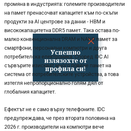
промяна в индустрията: големите производители
на памет пренасочват капацитет към по-скъпи
продукти за AI центрове за данни - HBM и
висококапацитетна DDR5 памет. Така остава по-
малко конвенционална DRAM и NAND памет за
смартфони, персонални компютри и друга
Успешно
потребителска електроника. Според IDC AI
излязохте от
сървърите изискват много повече памет на
профила си!
система от потребителските устройства, а това
изтегля непропорционално голям дял от
глобалния капацитет.
Ефектът не е само върху телефоните. IDC
предупреждава, че през втората половина на
2026 г. производители на компютри вече