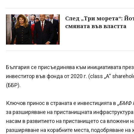
След „Три морета“: Йо
смяната във властта
България се присъединява към инициативата през 
инвеститор във фонда от 2020 г. (class „A“ shareho
(ББР).
Ключов принос в страната е инвестицията в „
БМФ П
за разширяване на пристанищната инфраструктура в
насам в развитието на пристанището са вложени на
разширяване на корабните места, подобряване на