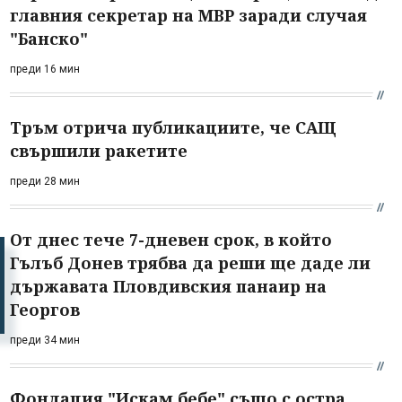
главния секретар на МВР заради случая
"Банско"
преди 16 мин
Тръм отрича публикациите, че САЩ
свършили ракетите
преди 28 мин
От днес тече 7-дневен срок, в който
Гълъб Донев трябва да реши ще даде ли
държавата Пловдивския панаир на
Георгов
преди 34 мин
Фондация "Искам бебе" също с остра