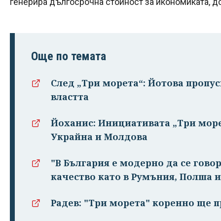
генерира дългосрочна стойност за икономиката, д
Още по темата
След „Три морета“: Йотова пропус
властта
Йоханис: Инициативата „Три море
Украйна и Молдова
"В България е модерно да се гово
качество като в Румъния, Полша и
Радев: "Три морета" коренно ще 