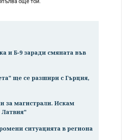
опълва още той.
ка и Б-9 заради смяната във
та" ще се разшири с Гърция,
ри за магистрали. Искам
 Латвия"
промени ситуацията в региона