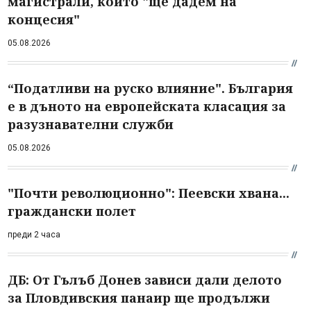
магистрали, които "ще дадем на
концесия"
05.08.2026
“Податливи на руско влияние". България
е в дъното на европейската класация за
разузнавателни служби
05.08.2026
"Почти революционно": Пеевски хвана...
граждански полет
преди 2 часа
ДБ: От Гълъб Донев зависи дали делото
за Пловдивския панаир ще продължи