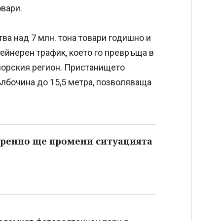
овари.
а над 7 млн. тона товари годишно и
тейнерен трафик, което го превръща в
морския регион. Пристанището
дълбочина до 15,5 метра, позволяваща
коренно ще промени ситуацията