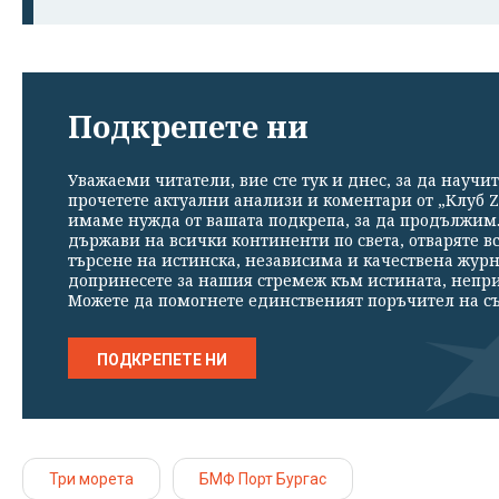
Подкрепете ни
Уважаеми читатели, вие сте тук и днес, за да научит
прочетете актуални анализи и коментари от „Клуб Z
имаме нужда от вашата подкрепа, за да продължим. 
държави на всички континенти по света, отваряте в
търсене на истинска, независима и качествена жур
допринесете за нашия стремеж към истината, непр
Можете да помогнете единственият поръчител на съ
ПОДКРЕПЕТЕ НИ
Три морета
БМФ Порт Бургас