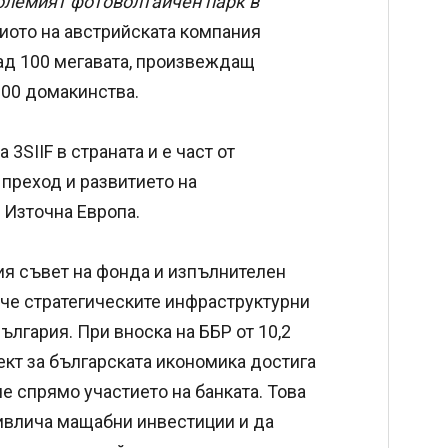
олемият фотоволтаичен парк в
лиото на австрийската компания
над 100 мегавата, произвеждащ
000 домакинства.
3SIIF в страната и е част от
 преход и развитието на
 Източна Европа.
ия съвет на фонда и изпълнителен
, че стратегическите инфраструктурни
лгария. При вноска на ББР от 10,2
фект за българската икономика достига
че спрямо участието на банката. Това
ривлича мащабни инвестиции и да