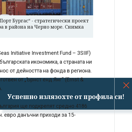
Порт Бургас“ - стратегически проект
а в района на Черно море. Снимка
s Initiative Investment Fund – 3SIIF)
 българската икономика, а страната ни
ос от дейността на фонда в региона.
отвен от „Ърнст енд Янг“ (Ernst &
.
Успешно излязохте от профила си!
 България ще подкрепят средно 4186
. евро данъчни приходи за 15-