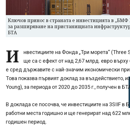
Ключов принос в страната е инвестицията в „БМФ 
за разширяване на пристанищната инфраструктур
БТА
И
нвестициите на Фонда „Три морета“ (Three Sea
ще са с ефект от над 2,67 млрд. евро върху
е сред държавите с най-значим икономически прин
Това показва първият доклад за въздействието, изг
Young), за периода от 2020 до 2035 г., получен в БТА
В доклада се посочва, че инвестициите на 3SIIF в
работни места годишно и ще генерират над 622 млн
годишен период.