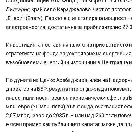
Сред инвестициите на Фонд „Три морета“ е и
най-г
България
, край село Караджалово, част от портфо
„Енери“ (Enery). Паркът е с инсталирана мощност 
електроенергия, достатъчна за приблизително 27 
Инвестицията поставя началото на присъствието на 
стратегията на фонда за ускоряване на енергийния
възобновяеми енергийни източници в Централна и
По думите на Цанко Арабаджиев, член на Надзорн
директор на ББР, резултатите от доклада показват
инвестиции носят реален икономически ефект за Бъ
млн. евро (20 млн. лева) във фонда, очакваният е
2,67 млрд. евро до 2035 г. – или над 260 пъти пове
е ясен пример как публичният капитал може да п