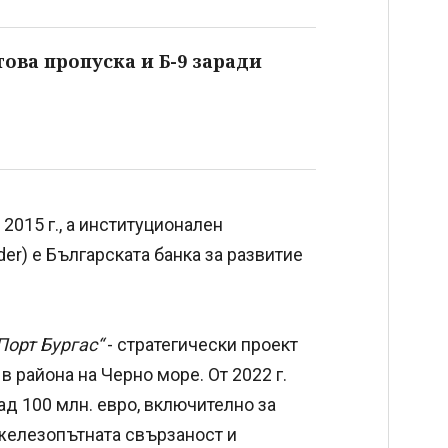
това пропуска и Б-9 заради
2015 г., а институционален
lder) е Българската банка за развитие
орт Бургас“
- стратегически проект
 района на Черно море. От 2022 г.
д 100 млн. евро, включително за
 железопътната свързаност и