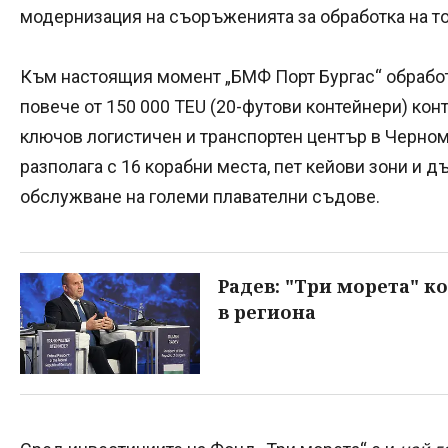
модернизация на съоръженията за обработка на т
Към настоящия момент „БМФ Порт Бургас“ обработв
повече от 150 000 TEU (20-футови контейнери) кон
ключов логистичен и транспортен център в Черно
разполага с 16 корабни места, пет кейови зони и 
обслужване на големи плавателни съдове.
Радев: "Три морета" 
в региона