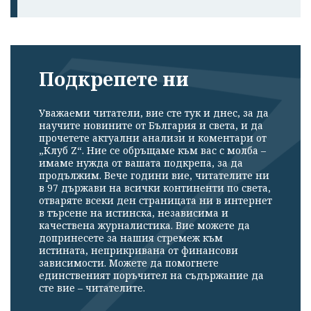
Подкрепете ни
Уважаеми читатели, вие сте тук и днес, за да
научите новините от България и света, и да
прочетете актуални анализи и коментари от
„Клуб Z“. Ние се обръщаме към вас с молба –
имаме нужда от вашата подкрепа, за да
продължим. Вече години вие, читателите ни
в 97 държави на всички континенти по света,
отваряте всеки ден страницата ни в интернет
в търсене на истинска, независима и
качествена журналистика. Вие можете да
допринесете за нашия стремеж към
истината, неприкривана от финансови
зависимости. Можете да помогнете
единственият поръчител на съдържание да
сте вие – читателите.