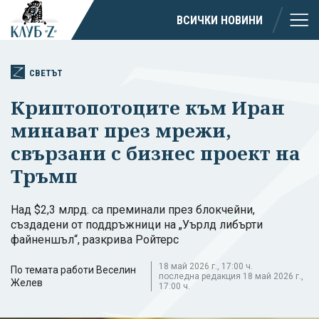
ВСИЧКИ НОВИНИ
СВЕТЪТ
Криптопотоците към Иран
минават през мрежи,
свързани с бизнес проект на
Тръмп
Над $2,3 млрд. са преминали през блокчейни,
създадени от поддръжници на „Уърлд либърти
файненшъл“, разкрива Ройтерс
18 май 2026 г., 17:00 ч.
По темата работи Веселин
последна редакция 18 май 2026 г.,
Желев
17:00 ч.