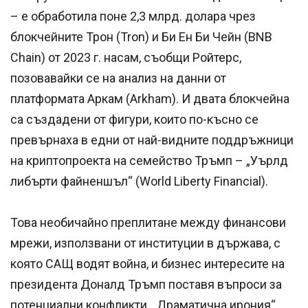
– е обработила поне 2,3 млрд. долара чрез
блокчейните Трон (Tron) и Би Ен Би Чейн (BNB
Chain) от 2023 г. насам, съобщи Ройтерс,
позовавайки се на анализ на данни от
платформата Аркам (Arkham). И двата блокчейна
са създадени от фигури, които по-късно се
превърнаха в едни от най-видните поддръжници
на криптопроекта на семейство Тръмп – „Уърлд
либърти файненшъл“ (World Liberty Financial).
Това необичайно преплитане между финансови
мрежи, използвани от институции в държава, с
която САЩ водят война, и бизнес интересите на
президента Доналд Тръмп поставя въпроси за
потенциални конфликти. „Драматична ирония“,