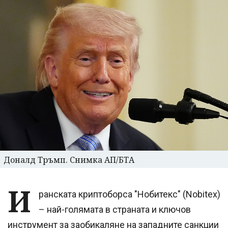
Доналд Тръмп. Снимка АП/БТА
И
ранската криптоборса "Нобитекс" (Nobitex)
– най-голямата в страната и ключов
инструмент за заобикаляне на западните санкции