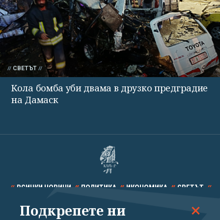
СВЕТЪТ
Кола бомба уби двама в друзко предградие
на Дамаск
ВСИЧКИ НОВИНИ
ПОЛИТИКА
ИКОНОМИКА
СВЕТЪТ
Подкрепете ни
СПОРТ
КУЛТУРА
ТЕХНОЛОГИИ
КАЛЕЙДОСКОП