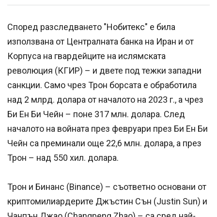
Според разследването "Нобитекс" е била
използвана от Централната банка на Иран и от
Корпуса на гвардейците на ислямската
революция (КГИР) – и двете под тежки западни
санкции. Само чрез Трон борсата е обработила
над 2 млрд. долара от началото на 2023 г., а чрез
Би Ен Би Чейн – поне 317 млн. долара. След
началото на войната през февруари през Би Ен Би
Чейн са преминали още 22,6 млн. долара, а през
Трон – над 550 хил. долара.
Трон и Бинанс (Binance) – съответно основани от
криптомилиардерите Джъстин Сън (Justin Sun) и
Чанпън Джао (Changpeng Zhao) – са сред най-