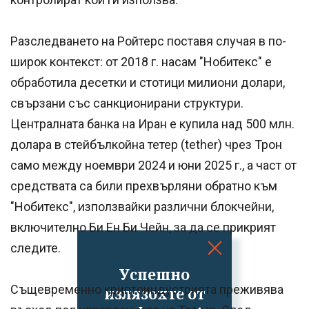
Разследването на Ройтерс поставя случая в по-
широк контекст: от 2018 г. насам "Нобитекс" е
обработила десетки и стотици милиони долари,
свързани със санкционирани структури.
Централната банка на Иран е купила над 500 млн.
долара в стейбълкойна тетер (tether) чрез Трон
само между ноември 2024 и юни 2025 г., а част от
средствата са били прехвърляни обратно към
"Нобитекс", използвайки различни блокчейни,
включително Би Ен Би Чейн, за да се прикрият
следите.
Успешно
Същевременно криптоиндустрията преживява
излязохте от