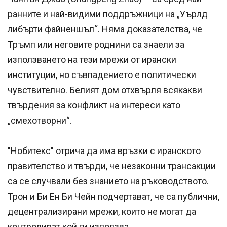
ранните и най-видими поддръжници на „Уърлд
либърти файненшъл“. Няма доказателства, че
Тръмп или неговите роднини са знаели за
използването на тези мрежи от ирански
институции, но съвпадението е политически
чувствително. Белият дом отхвърля всякакви
твърдения за конфликт на интереси като
„смехотворни“.
"Нобитекс" отрича да има връзки с иранското
правителство и твърди, че незаконни трансакции
са се случвали без знанието на ръководството.
Трон и Би Ен Би Чейн подчертават, че са публични,
децентрализирани мрежи, които не могат да
контролират кой ги използва.