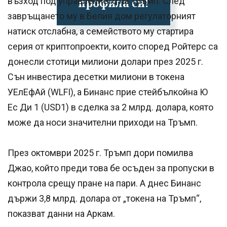
профила си!
възход под управлението на Тръмп. След
завръщането му в Белия дом регулаторният
натиск отслабна, а семейството му стартира
серия от криптопроекти, които според Ройтерс са
донесли стотици милиони долари през 2025 г.
Сън инвестира десетки милиони в токена
УЕлЕфАй (WLFI), а Бинанс прие стейбълкойна Ю
Ес Ди 1 (USD1) в сделка за 2 млрд. долара, която
може да носи значителни приходи на Тръмп.
През октомври 2025 г. Тръмп дори помилва
Джао, който преди това бе осъден за пропуски в
контрола срещу пране на пари. А днес Бинанс
държи 3,8 млрд. долара от „токена на Тръмп“,
показват данни на Аркам.