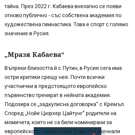
тайна. През 2022 г. Кабаева внезапно се появи
отново публично - със собствена академия по
художествена гимнастика. Това е спорт с голямо
значение в Русия.
„Мразя Кабaева“
Въпреки близостта ѝ с Путин, в Русия сега има
остри критики срещу нея. Почти всички
участнички в предстоящото европейско
първенство тренират в нейната академия.
Подозира се „задкулисна договорка“ с Кремъл.
Според „Нойе Цюрхер Цайтунг“ родители на
момичета, които не са били номинирани за
европейското първенство, дори са започнали