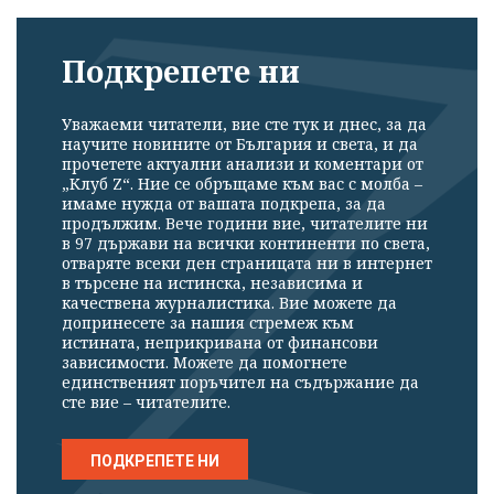
Подкрепете ни
Уважаеми читатели, вие сте тук и днес, за да
научите новините от България и света, и да
прочетете актуални анализи и коментари от
„Клуб Z“. Ние се обръщаме към вас с молба –
имаме нужда от вашата подкрепа, за да
продължим. Вече години вие, читателите ни
в 97 държави на всички континенти по света,
отваряте всеки ден страницата ни в интернет
в търсене на истинска, независима и
качествена журналистика. Вие можете да
допринесете за нашия стремеж към
истината, неприкривана от финансови
зависимости. Можете да помогнете
единственият поръчител на съдържание да
сте вие – читателите.
ПОДКРЕПЕТЕ НИ