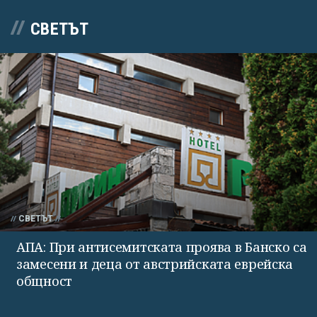
СВЕТЪТ
СВЕТЪТ
АПА: При антисемитската проява в Банско са
замесени и деца от австрийската еврейска
общност