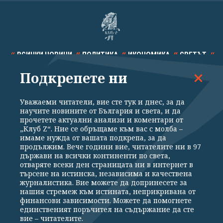
ВСИЧКИ НОВИНИ
ПОЛИТИКА
ИКОНОМИКА
СВЕТЪТ
Подкрепете ни
СПОРТ
КУЛТУРА
ТЕХНОЛОГИИ
КАЛЕЙДОСКОП
МНЕНИЯ
Уважаеми читатели, вие сте тук и днес, за да
научите новините от България и света, и да
прочетете актуални анализи и коментари от
„Клуб Z“. Ние се обръщаме към вас с молба –
имаме нужда от вашата подкрепа, за да
продължим. Вече години вие, читателите ни в 97
Общи условия
Политика за поверителност
държави на всички континенти по света,
отваряте всеки ден страницата ни в интернет в
Реклама
Партньори
Контакти
За Клуб Z
търсене на истинска, независима и качествена
Екип
Подкрепете ни
журналистика. Вие можете да допринесете за
нашия стремеж към истината, неприкривана от
финансови зависимости. Можете да помогнете
единственият поръчител на съдържание да сте
Издател на www.clubz.bg е „Клуб Зебра Медия“ ЕООД, София, ул. "Алеко
вие – читателите.
Константинов" 3. Всички права запазени 2026 „Клуб Зебра Медия“