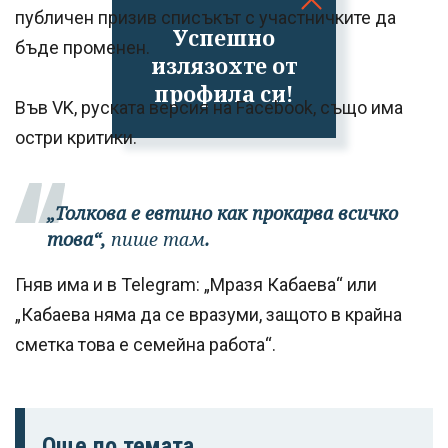
публичен призив списъкът с участничките да
Успешно
бъде променен.
излязохте от
профила си!
Във VK, руската версия на Facebook, също има
остри критики.
„Толкова е евтино как прокарва всичко
това“,
пише там
.
Гняв има и в Telegram: „Мразя Кабаева“ или
„Кабаева няма да се вразуми, защото в крайна
сметка това е семейна работа“.
Още по темата