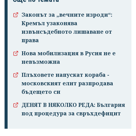
Законът за „вечните изроди“:
Кремъл узаконява
извънсъдебното лишаване от
права
Нова мобилизация в Русия не е
невъзможна
Плъховете напускат кораба -
московският елит разпродава
бъдещето си
ДЕНЯТ В НЯКОЛКО РЕДА: България
под процедура за свръхдефицит