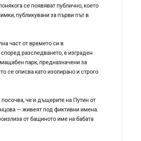
понякога се появяват публично, което
имки, публикувани за първи път в
на част от времето си в
 според разследването, е изграден
и мащабен парк, предназначени за
о се описва като изолирано и строго
е посочва, че и дъщерите на Путин от
онцова — живеят под фиктивни имена.
роизлиза от бащиното име на бабата