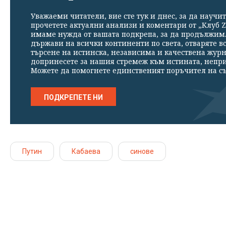
Уважаеми читатели, вие сте тук и днес, за да научит
прочетете актуални анализи и коментари от „Клуб Z
имаме нужда от вашата подкрепа, за да продължим. 
държави на всички континенти по света, отваряте в
търсене на истинска, независима и качествена жур
допринесете за нашия стремеж към истината, непр
Можете да помогнете единственият поръчител на съ
ПОДКРЕПЕТЕ НИ
Путин
Кабаева
синове