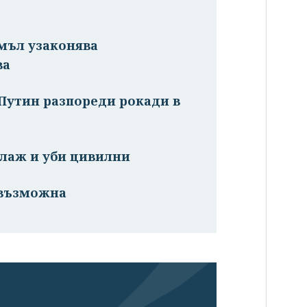
емъл узаконява
ва
 Путин разпореди рокади в
плаж и уби цивилни
евъзможна