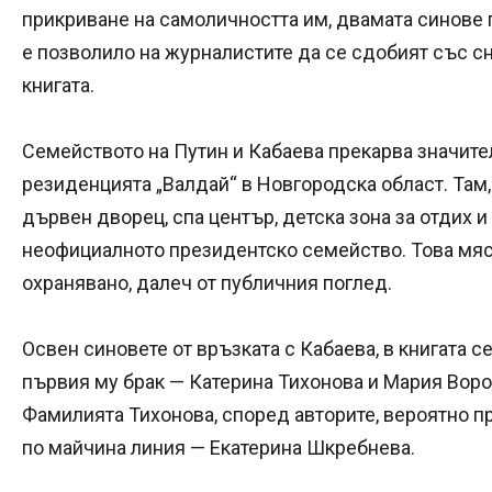
прикриване на самоличността им, двамата синове 
е позволило на журналистите да се сдобият със сн
книгата.
Семейството на Путин и Кабаева прекарва значител
резиденцията „Валдай“ в Новгородска област. Там,
дървен дворец, спа център, детска зона за отдих 
неофициалното президентско семейство. Това мяст
охранявано, далеч от публичния поглед.
Освен синовете от връзката с Кабаева, в книгата с
първия му брак — Катерина Тихонова и Мария Вор
Фамилията Тихонова, според авторите, вероятно п
по майчина линия — Екатерина Шкребнева.