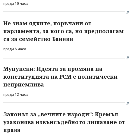
преди 10 часа
Не знам ядките, поръчани от
парламента, за кого са, но предполагам
са за семейство Баневи
преди 6 часа
Муцунски: Идеята за промяна на
конституцията на РСМ е политически
неприемлива
преди 12 часа
Законът за „вечните изроди“: Кремъл
узаконява извънсъдебното лишаване от
права