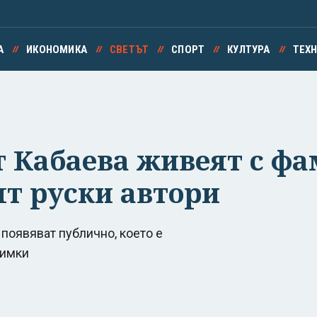
А
ИКОНОМИКА
СВЕТЪТ
СПОРТ
КУЛТУРА
ТЕХ
т Кабаева живеят с ф
ят руски автори
 появяват публично, което е
нимки