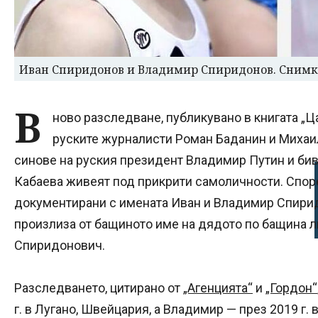
Иван Спиридонов и Владимир Спиридонов. Снимка
В
ново разследване, публикувано в книгата „Ц
руските журналисти Роман Баданин и Михаил
синове на руския президент Владимир Путин и б
Кабаева живеят под прикрити самоличности. Споре
документирани с имената Иван и Владимир Спири
произлиза от бащиното име на дядото по бащина л
Спиридонович.
Разследването, цитирано от
„Агенцията“
и
„Гордон“
г. в Лугано, Швейцария, а Владимир — през 2019 г.