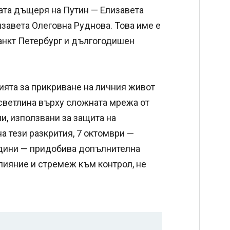
ата дъщеря на Путин — Елизавета
изавета Олеговна Руднова. Това име е
анкт Петербург и дългогодишен
ията за прикриване на личния живот
 светлина върху сложната мрежа от
, използвани за защита на
а тези разкрития, 7 октомври —
одини — придобива допълнителна
лияние и стремеж към контрол, не