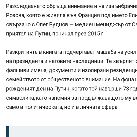
Разследването обръща внимание и на извънбрачн
Розова, която е живяла във Франция под името Ел
свързано с Олег Руднов — медиен мениджър от С
приятел на Путин, починал през 2015 г.
Разкритията в книгата подчертават мащаба на усил
на президента и неговите наследници. Те хвърлят
фалшиви имена, документи и изолирани резиденции
семейството от общественото внимание. На фона н
рожденият ден на Путин, когато той навърши 73 г
символика, като напомня за продължаващото му в
само в политическата, но и в личната сфера.