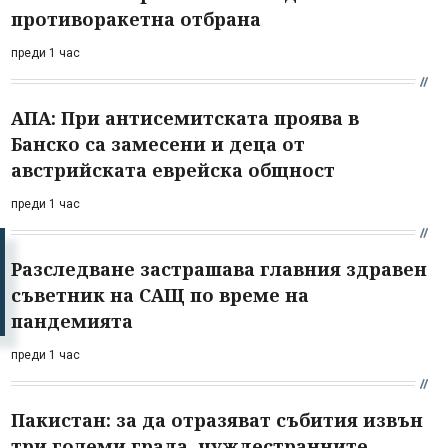
противоракетна отбрана
преди 1 час
АПА: При антисемитската проява в
Банско са замесени и деца от
австрийската еврейска общност
преди 1 час
Разследване застрашава главния здравен
съветник на САЩ по време на
пандемията
преди 1 час
Пакистан: за да отразяват събития извън
три големи града, чуждестранните