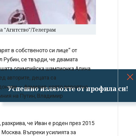
 "Агнтство"/Телеграм
арят в собственото си лице“ от
 Рубин, се твърди, че двамата
ившата олимпийска шампионка Алина
д авторите, децата са
донови — фамилия, която вероятно
Успешно излязохте от профила си!
иния на Путин, Владимир
, разкрива, че Иван е роден през 2015
 в Москва. Въпреки усилията за