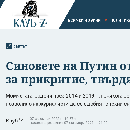
ВСИЧКИ НОВИНИ
ПОЛИТИК
СВЕТЪТ
Синовете на Путин о
за прикритие, твърд
Момчетата, родени през 2014 и 2019 г., понякога се
позволило на журналисти да се сдобият с техни с
07 октомври 2025 г., 16:37 ч.
Клуб 'Z'
последна редакция 07 октомври 2025 г., 21:00 ч.