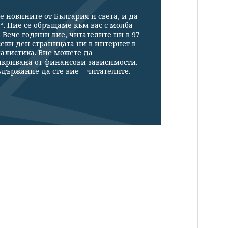
е новините от България и света, и да
“. Ние се обръщаме към вас с молба –
Вече години вие, читателите ни в 97
секи ден страницата ни в интернет в
налистика. Вие можете да
икривана от финансови зависимости.
държание да сте вие – читателите.