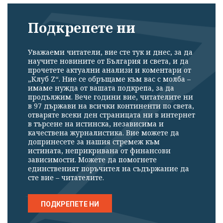
Подкрепете ни
Уважаеми читатели, вие сте тук и днес, за да
научите новините от България и света, и да
прочетете актуални анализи и коментари от
„Клуб Z“. Ние се обръщаме към вас с молба –
имаме нужда от вашата подкрепа, за да
продължим. Вече години вие, читателите ни
в 97 държави на всички континенти по света,
отваряте всеки ден страницата ни в интернет
в търсене на истинска, независима и
качествена журналистика. Вие можете да
допринесете за нашия стремеж към
истината, неприкривана от финансови
зависимости. Можете да помогнете
единственият поръчител на съдържание да
сте вие – читателите.
ПОДКРЕПЕТЕ НИ