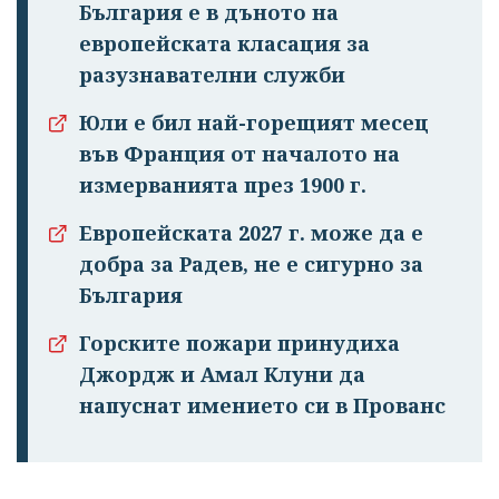
България е в дъното на
европейската класация за
разузнавателни служби
Юли е бил най-горещият месец
във Франция от началото на
измерванията през 1900 г.
Успешно
излязохте от
Европейската 2027 г. може да е
профила си!
добра за Радев, не е сигурно за
България
Горските пожари принудиха
Джордж и Амал Клуни да
напуснат имението си в Прованс