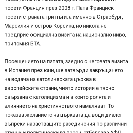
посети Франция през 2008 г. Папа Франциск
посети страната три пъти, а именно в Страсбург,
Марсилия и остров Корсика, но никога не
предприе официална визита на национално ниво,
припомня БТА.
Посещението на папата, заедно с неговата визита
в Испания през юни, ще затвърди завръщането
на водача на католическата църква в
европейските страни, чиято история е тясно
свързана с католицизма и в които ролята и
влиянието на християнството намаляват. То
показва желанието на църквата да води диалог
въпреки нарастващите разединения по различни
етични и политически въпроси, отбелязва АФП.