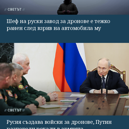
СВЕТЪТ
Шеф на руски завод за дронове е тежко
ранен след взрив на автомобила му
СВЕТЪТ
Русия създава войски за дронове, Путин
разпореди рокади в армията