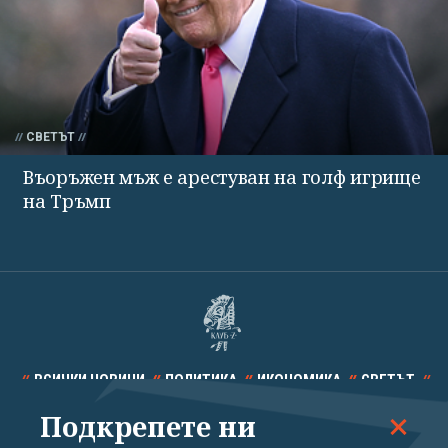
СВЕТЪТ
Въоръжен мъж е арестуван на голф игрище
на Тръмп
ВСИЧКИ НОВИНИ
ПОЛИТИКА
ИКОНОМИКА
СВЕТЪТ
Подкрепете ни
СПОРТ
КУЛТУРА
ТЕХНОЛОГИИ
КАЛЕЙДОСКОП