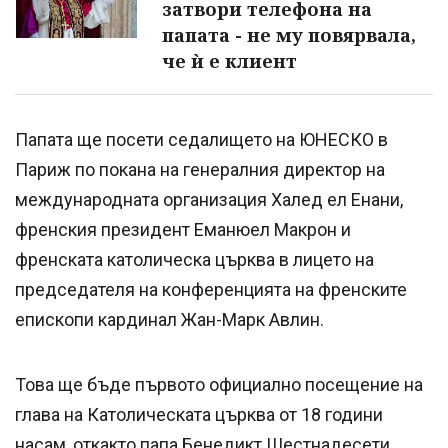
затвори телефона на
папата - не му повярвала,
че ѝ е клиент
Папата ще посети седалището на ЮНЕСКО в
Париж по покана на генералния директор на
международната организация Халед ел Енани,
френския президент Еманюел Макрон и
френската католическа църква в лицето на
председателя на конференцията на френските
епископи кардинал Жан-Марк Авлин.
Това ще бъде първото официално посещение на
глава на Католическата църква от 18 години
насам, откакто папа Бенедикт Шестнадесети