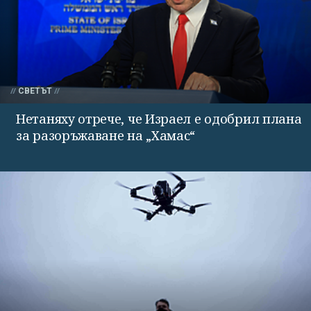
СВЕТЪТ
Нетаняху отрече, че Израел е одобрил плана
за разоръжаване на „Хамас“