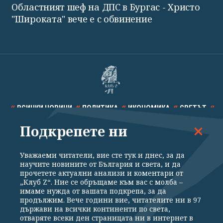
Областният шеф на ДПС в Бургас - Христо
"Широката" вече е с обвинение
ВСИЧКИ НОВИНИ
ПОЛИТИКА
ИКОНОМИКА
СВЕТЪТ
Подкрепете ни
СПОРТ
КУЛТУРА
ТЕХНОЛОГИИ
КАЛЕЙДОСКОП
МНЕНИЯ
Уважаеми читатели, вие сте тук и днес, за да
научите новините от България и света, и да
прочетете актуални анализи и коментари от
„Клуб Z“. Ние се обръщаме към вас с молба –
имаме нужда от вашата подкрепа, за да
продължим. Вече години вие, читателите ни в 97
Общи условия
Политика за поверителност
държави на всички континенти по света,
отваряте всеки ден страницата ни в интернет в
Реклама
Партньори
Контакти
За Клуб Z