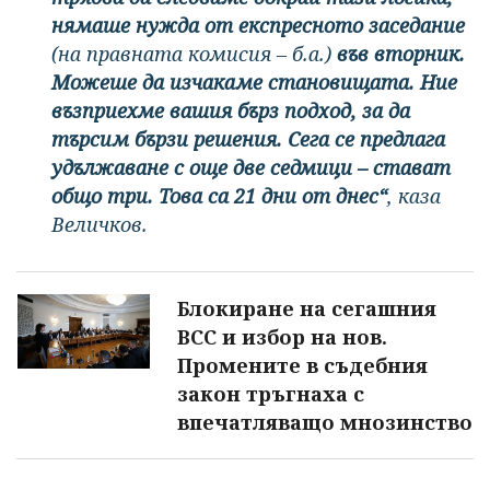
нямаше нужда от експресното заседание
(на правната комисия – б.а.)
във вторник.
Можеше да изчакаме становищата. Ние
възприехме вашия бърз подход, за да
търсим бързи решения. Сега се предлага
удължаване с още две седмици – стават
общо три. Това са 21 дни от днес“
, каза
Величков.
Блокиране на сегашния
ВСС и избор на нов.
Промените в съдебния
закон тръгнаха с
впечатляващо мнозинство