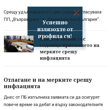
Срещу удължаването с две седмици гласуваха
ПП, „Възраждане“ и „Демократична България“.
Успешно
излязохте от
профила си!
Властта забавя със
седмица приемането на
мерките срещу
инфлацията
Отлагане и на мерките срещу
инфлацията
Днес от ПБ изпълниха заявката си да осигурят
повече време за дебат и върху законодателните