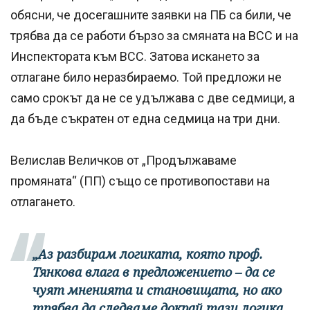
обясни, че досегашните заявки на ПБ са били, че
трябва да се работи бързо за смяната на ВСС и на
Инспектората към ВСС. Затова искането за
отлагане било неразбираемо. Той предложи не
само срокът да не се удължава с две седмици, а
да бъде съкратен от една седмица на три дни.
Велислав Величков от „Продължаваме
промяната“ (ПП) също се противопостави на
отлагането.
„Аз разбирам логиката, която проф.
Тянкова влага в предложението – да се
чуят мненията и становищата, но ако
трябва да следваме докрай тази логика,