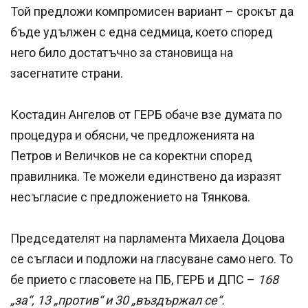
Той предложи компромисен вариант – срокът да
бъде удължен с една седмица, което според
него било достатъчно за становища на
засегнатите страни.
Костадин Ангелов от ГЕРБ обаче взе думата по
процедура и обясни, че предложенията на
Петров и Величков не са коректни според
правилника. Те можели единствено да изразят
несъгласие с предложението на Тянкова.
Председателят на парламента Михаела Доцова
се съгласи и подложи на гласуване само него. То
бе прието с гласовете на ПБ, ГЕРБ и ДПС –
168
„за“, 13 „против“ и 30 „въздържал се“.