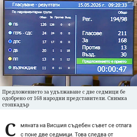
Предложението за удължаване с две седмици бе
одобрено от 168 народни представители. Снимка
стопкадър
С
мяната на Висшия съдебен съвет се отлага
с поне две седмици. Това следва от