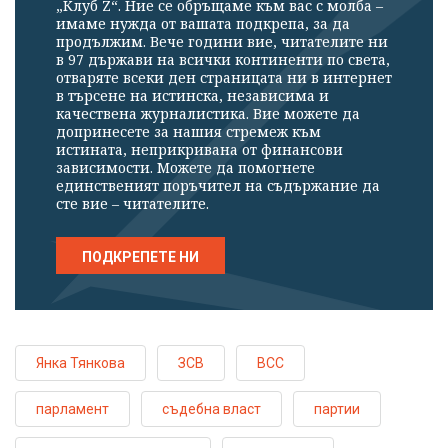
„Клуб Z“. Ние се обръщаме към вас с молба –
имаме нужда от вашата подкрепа, за да
продължим. Вече години вие, читателите ни
в 97 държави на всички континенти по света,
отваряте всеки ден страницата ни в интернет
в търсене на истинска, независима и
качествена журналистика. Вие можете да
допринесете за нашия стремеж към
истината, неприкривана от финансови
зависимости. Можете да помогнете
единственият поръчител на съдържание да
сте вие – читателите.
ПОДКРЕПЕТЕ НИ
Янка Тянкова
ЗСВ
ВСС
парламент
съдебна власт
партии