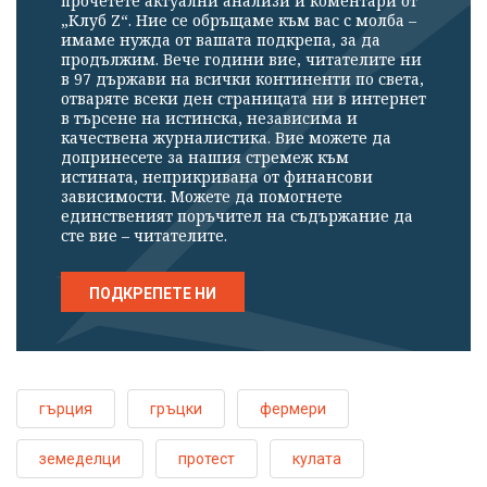
прочетете актуални анализи и коментари от
„Клуб Z“. Ние се обръщаме към вас с молба –
имаме нужда от вашата подкрепа, за да
продължим. Вече години вие, читателите ни
в 97 държави на всички континенти по света,
отваряте всеки ден страницата ни в интернет
в търсене на истинска, независима и
качествена журналистика. Вие можете да
допринесете за нашия стремеж към
истината, неприкривана от финансови
зависимости. Можете да помогнете
единственият поръчител на съдържание да
сте вие – читателите.
ПОДКРЕПЕТЕ НИ
гърция
гръцки
фермери
земеделци
протест
кулата