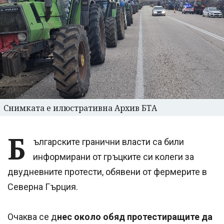
Снимката е илюстративна Архив БТА
Б
ългарските гранични власти са били
информирани от гръцките си колеги за
двудневните протести, обявени от фермерите в
Северна Гърция.
Очаква се д
нес около обяд протестиращите да