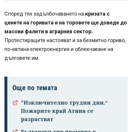
Според тях задълбочаването на
кризата с
цените на горивата и на торовете ще доведе до
масови фалити в аграрния сектор.
Протестиращите настояват и за безмитно гориво,
по-евтина електроенергия и облекчаване на
дълговете им.
Още по темата
"Изключително трудни дни.“
Пожарите край Атина се
разрастват
Български тир премина в