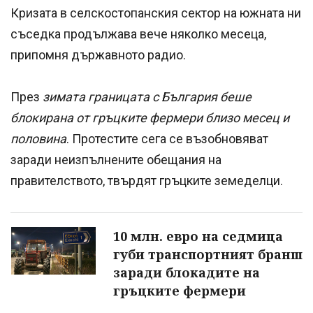
Кризата в селскостопанския сектор на южната ни
съседка продължава вече няколко месеца,
припомня държавното радио.
През
зимата границата с България беше
блокирана от гръцките фермери близо месец и
половина
. Протестите сега се възобновяват
заради неизпълнените обещания на
правителството, твърдят гръцките земеделци.
10 млн. евро на седмица
губи транспортният бранш
заради блокадите на
гръцките фермери