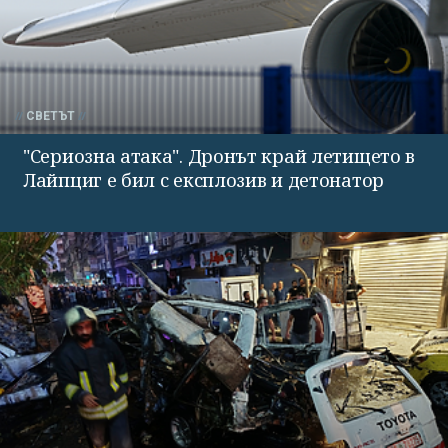
СВЕТЪТ
"Сериозна атака". Дронът край летището в
Лайпциг е бил с експлозив и детонатор