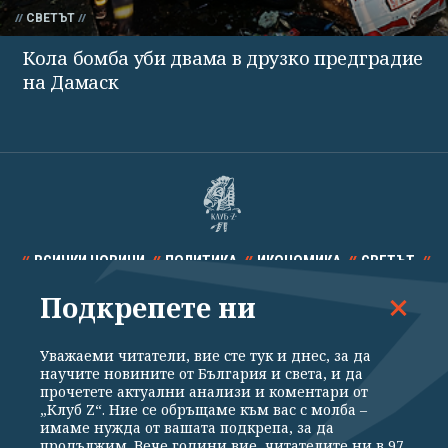
СВЕТЪТ
Кола бомба уби двама в друзко предградие
на Дамаск
ВСИЧКИ НОВИНИ
ПОЛИТИКА
ИКОНОМИКА
СВЕТЪТ
Подкрепете ни
СПОРТ
КУЛТУРА
ТЕХНОЛОГИИ
КАЛЕЙДОСКОП
МНЕНИЯ
Уважаеми читатели, вие сте тук и днес, за да
научите новините от България и света, и да
прочетете актуални анализи и коментари от
„Клуб Z“. Ние се обръщаме към вас с молба –
имаме нужда от вашата подкрепа, за да
продължим. Вече години вие, читателите ни в 97