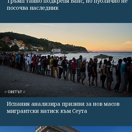
Тръмп тайно подкрепя Ванс, но публично не
посочва наследник
СВЕТЪТ
Испания анализира призиви за нов масов
мигрантски натиск към Сеута