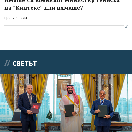
Имаше ли военният министър тениска
на "Кинтекс" или нямаше?
преди 4 часа
СВЕТЪТ