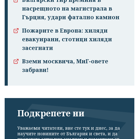
насрещното на магистрала в
Гърция, удари фатално камион
Пожарите в Европа: хиляди
Успешно
евакуирани, стотици хиляди
излязохте от
засегнати
профила си!
Вземи москвича, МиГ-овете
забрави!
Подкрепете ни
Уважаеми читатели, вие сте тук и днес, за да
научите новините от България и света, и да