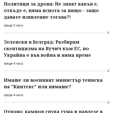
Политици за дрона: Не знаят какъв е,
откъде е, няма яснота за нищо - защо
давате изявление тогава?!
преди 3 часа
Зеленски в Белград: Разбирам
скептицизма на Вучич към ЕС, но
Украйна е във война и няма време
преди 4 часа
Имаше ли военният министър тениска
на "Кинтекс" или нямаше?
преди 4 часа
Отново: камион спука гума и навлезе в