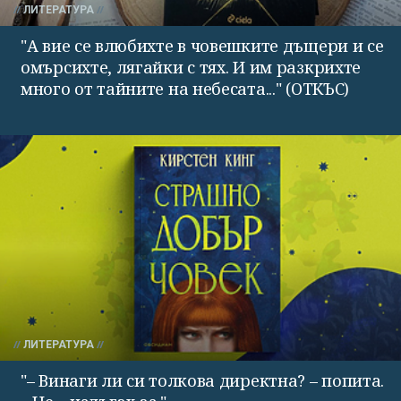
ЛИТЕРАТУРА
"А вие се влюбихте в чо­вешките дъщери и се
омърсихте, лягайки с тях. И им раз­крихте
много от тайните на небесата..." (ОТКЪС)
ЛИТЕРАТУРА
"– Винаги ли си толкова директна? – попита.