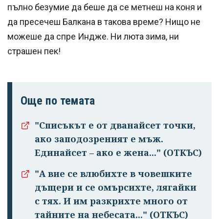
пълно безумие да беше да се метнеш на коня и
да пресечеш Балкана в такова време? Нищо не
можеше да спре Индже. Ни люта зима, ни
страшен пек!
Още по темата
"Списъкът е от дванайсет точки,
ако заподозреният е мъж.
Единайсет – ако е жена..." (ОТКЪС)
"А вие се влюбихте в чо­вешките
дъщери и се омърсихте, лягайки
с тях. И им раз­крихте много от
тайните на небесата..." (ОТКЪС)