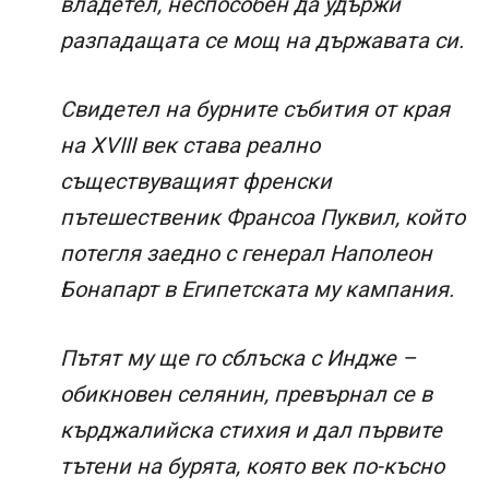
владетел, неспособен да удържи
разпадащата се мощ на държавата си.
Свидетел на бурните събития от края
на XVIII век става реално
съществуващият френски
пътешественик Франсоа Пуквил, който
потегля заедно с генерал Наполеон
Бонапарт в Египетската му кампания.
Пътят му ще го сблъска с Индже –
обикновен селянин, превърнал се в
кърджалийска стихия и дал първите
тътени на бурята, която век по-късно