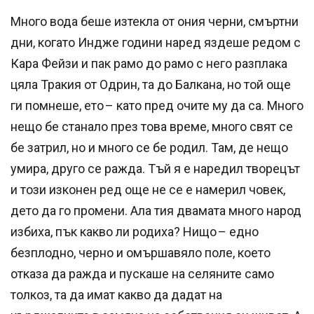
Много вода беше изтекла от ония черни, смъртни
дни, когато Индже години наред яздеше редом с
Кара Фейзи и пак рамо до рамо с него разплака
цяла Тракия от Одрин, та до Балкана, но той още
ги помнеше, ето – като пред очите му да са. Много
нещо бе станало през това време, много свят се
бе затрил, но и много се бе родил. Там, де нещо
умира, друго се ражда. Тъй я е наредил творецът
и този изконен ред още не се е намерил човек,
дето да го промени. Ала тия двамата много народ
избиха, пък какво ли родиха? Нищо – едно
безплодно, черно и омършавяло поле, което
отказа да ражда и пускаше на селяните само
толкоз, та да имат какво да дадат на