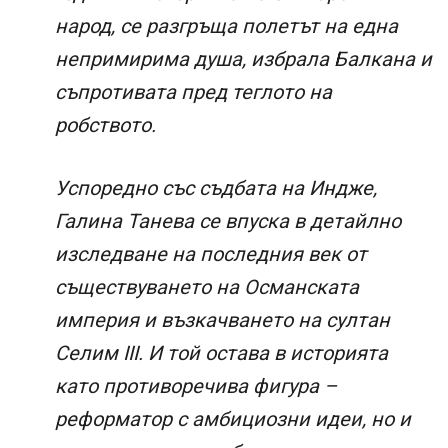
народ, се разгръща полетът на една
непримирима душа, избрала Балкана и
съпротивата пред теглото на
робството.
Успоредно със съдбата на Индже,
Галина Танева се впуска в детайлно
изследване на последния век от
съществуването на Османската
империя и възкачването на султан
Селим III. И той остава в историята
като противоречива фигура –
реформатор с амбициозни идеи, но и