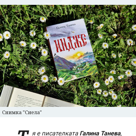
Снимка "Сиела"
я е писателката
Галина Танева
,