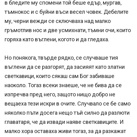
в бледите му спомени той беше едър, мургав,
тъмнокос и с буйни въси весел човек. Дебелите
му, черни вежди се сключваха над малко
гръмотлив нос и две усмихнати, тъмни очи, които
горяха като въглени, когото и да гледаха.
Но понякога, твърде рядко, се случваше тия
въглени да се разгорят, да засияят като златни
светкавици, които сякаш сам Бог забиваше
наоколо. Тогаз всеки знаеше, че не бива да се
изпречва пред него, защото нищо добро не
вещаеха тези искри в очите. Случвало се бе само
няколко пъти досега нещо тъй силно да разлюти
главатаря, че да извади наяве светкавиците. И
малко хора оставаха живи тогаз, за да разкажат