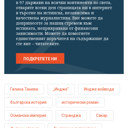
в 97 държави на всички континенти по света,
отваряте всеки ден страницата ни в интернет
в търсене на истинска, независима и
качествена журналистика. Вие можете да
допринесете за нашия стремеж към
истината, неприкривана от финансови
зависимости. Можете да помогнете
единственият поръчител на съдържание да
сте вие – читателите.
ПОДКРЕПЕТЕ НИ
Галина Танева
„Индже“
Индже войвода
българска история
исторически роман
Османска империя
Странджа
Сакар