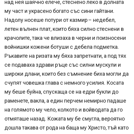
над нея шаячно елече, стеснено леко в долната
му част и украсено богато със сини гайтани.
Надолу носеше потури от казмир – недебел,
летен вълнен плат, които бяха силно стеснени в
крачолите, така че влизаха в черни и поизносени
войнишки кожени ботуши с дебела подметка.
Ръкавите на ризата му бяха запретнати, а под тях
се подаваха здрави ръце със силни мускули и
широки длани, които без съмнение биха могли да
счупят човешка глава с немного усилия. Косата
му беше буйна, спускаща се на едри букли до
раменете, вакла, а един перчем немирно падаше
на голямото му чело, колкото и войводата да го
отмяташе назад. Кожата му бе смугла, вероятно
дошла такава от рода на баща му Христо, тъй като