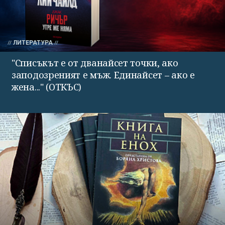
ЛИТЕРАТУРА
"Списъкът е от дванайсет точки, ако
заподозреният е мъж. Единайсет – ако е
жена..." (ОТКЪС)