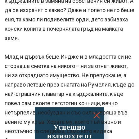
кърджалиите в замяна на собствения си живот. А
да се изхранят с какво? Даже и полето не го беше
еня, та камо ли подивелите орди, дето забиваха
конски копита в почернялата гръд на майката
земя.
Млад и дързък беше Индже и в младостта си не
сторваше сметка на никого – ни за отнет живот,
ни за откраднато имущество. Не препускаше, а
направо летеше през снагата на Румелия, къде до
най-страшния главатар на кърджалиите, къде
повел сам своите петстотин конници, вечно
нетърпелив, необуздан и със силна, вряща във
вените му кръв. Хората му, които тъй вярно и
Успешно
неотлъчно го следваха, само като видеха
излязохте от