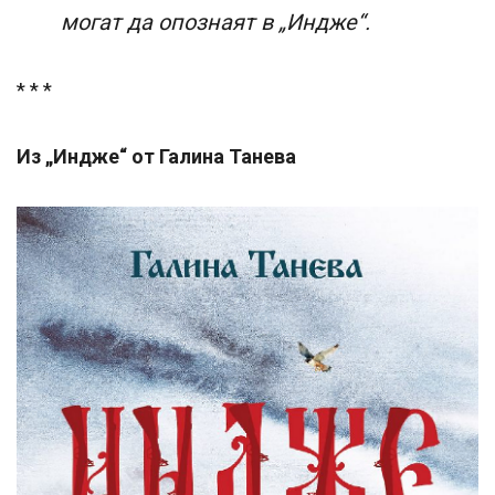
могат да опознаят в „Индже“.
* * *
Из „Индже“ от Галина Танева