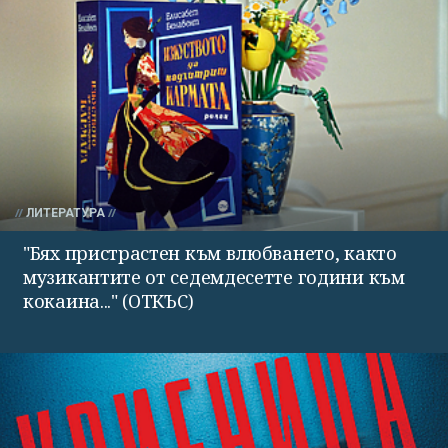
ЛИТЕРАТУРА
"Бях пристрастен към влюбването, както
музикантите от седемдесетте години към
кокаина..." (ОТКЪС)