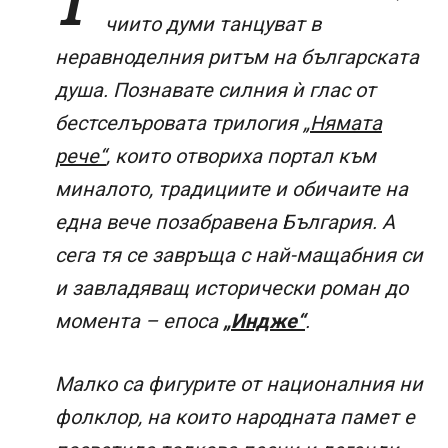
Т
чиито думи танцуват в
неравноделния ритъм на българската
душа. Познавате силния ѝ глас от
бестселъровата трилогия
„Нямата
рече“
, които отвориха портал към
миналото, традициите и обичаите на
една вече позабравена България. А
сега тя се завръща с най-мащабния си
и завладяващ исторически роман до
момента – епоса
„Индже“
.
Малко са фигурите от националния ни
фолклор, на които народната памет е