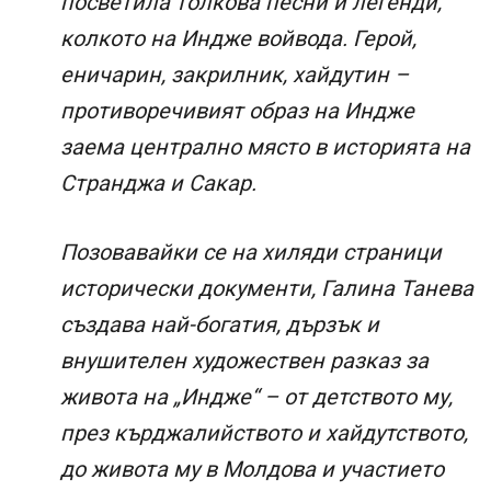
посветила толкова песни и легенди,
колкото на Индже войвода. Герой,
еничарин, закрилник, хайдутин –
противоречивият образ на Индже
заема централно място в историята на
Странджа и Сакар.
Позовавайки се на хиляди страници
исторически документи, Галина Танева
създава най-богатия, дързък и
внушителен художествен разказ за
живота на „Индже“ – от детството му,
през кърджалийството и хайдутството,
до живота му в Молдова и участието