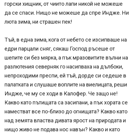
горски хищник, от чиито лапи никой не можеше
да се спаси. Нищо не можеше да спре Индже. Ни
люта зима, ни страшен пек!
Тъй, в една зима, кога от небето се изсипваше на
едри парцали сняг, сякаш Господ ръсеше от
шепите си без мярка, а пък мразовитите вълни на
разлютения северняк го насипваха на дълбоки,
непроходими преспи, ей тъй, дорде си седеше в
палатката и слушаше воплите на виелицата, реши
Индже, че му се ходи в Калофер. Че защо не!
Какво като пътищата са засипани, а пък хората се
наместват все по-близо до огнищата? Какво като
над земята властва дивата ярост на природата и
нищо живо не подава нос навън? Какво и като