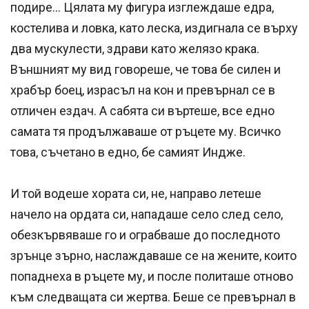
подире… Цялата му фигура изглеж­даше едра,
костелива и ловка, като леска, издигнала се върху
два мускулести, здрави като желязо крака.
Външният му вид говореше, че това бе силен и
храбър боец, израсъл на кон и превърнал се в
отличен ездач. А сабята си въртеше, все едно
самата тя продължаваше от ръцете му. Всичко
това, съчетано в едно, бе самият Индже.
И той водеше хората си, не, направо летеше
начело на ордата си, нападаше село след село,
обезкървяваше го и ограбваше до последното
зрънце зърно, наслаждаваше се на жените, които
попаднеха в ръцете му, и после политаше отново
към следващата си жертва. Беше се превърнал в