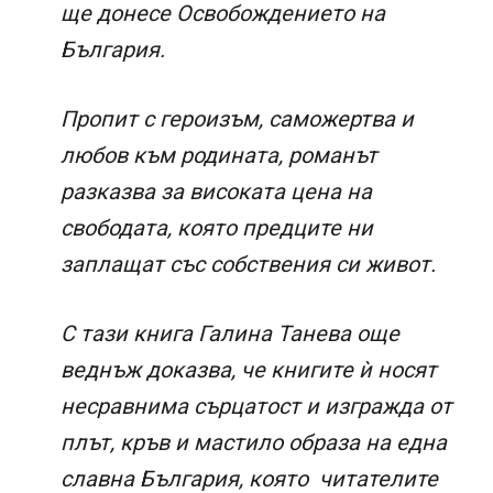
ще донесе Освобождението на
България.
Пропит с героизъм, саможертва и
любов към родината, романът
разказва за високата цена на
свободата, която предците ни
заплащат със собствения си живот.
С тази книга Галина Танева още
веднъж доказва, че книгите ѝ носят
несравнима сърцатост и изгражда от
плът, кръв и мастило образа на една
славна България, която читателите