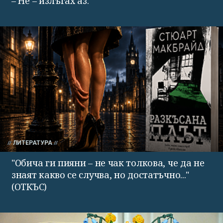
– Не – излъгах аз."
ЛИТЕРАТУРА
"Обича ги пияни – не чак толкова, че да не
знаят какво се случва, но достатъчно..."
(ОТКЪС)