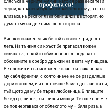
блясъка в черните му очи, като се развееха тези
профила си!
черни, катранени букли покрай челото му, в огън
влизаха, на река от лава бент щяха да сторят, но
думата му на две нямаше да строшат.
Висок и снажен мъж бе той в своите тридесет
лета. На тънкия си кръст бе препасал кожен
силяхлък, от който обикновено се подаваха
обкованите в сребро дръжки на двата му пищова.
Бе сложил и тънък кожен колан със закачената
му сабя френгия, с която иначе не се разделяше
дори и нощем, и я поставяше близо до главата си,
тъй щото да му бе първа любовница. В плещите
бе едър, широк, със силни мишци. Те още повече
се подчертаваха от облеклото му – бяла риза, а