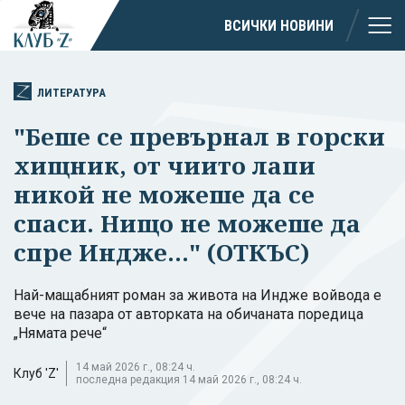
ВСИЧКИ НОВИНИ
ЛИТЕРАТУРА
"Беше се превърнал в горски
хищник, от чиито лапи
никой не можеше да се
спаси. Нищо не можеше да
спре Индже..." (ОТКЪС)
Най-мащабният роман за живота на Индже войвода е
вече на пазара от авторката на обичаната поредица
„Нямата рече“
14 май 2026 г., 08:24 ч.
Клуб 'Z'
последна редакция 14 май 2026 г., 08:24 ч.