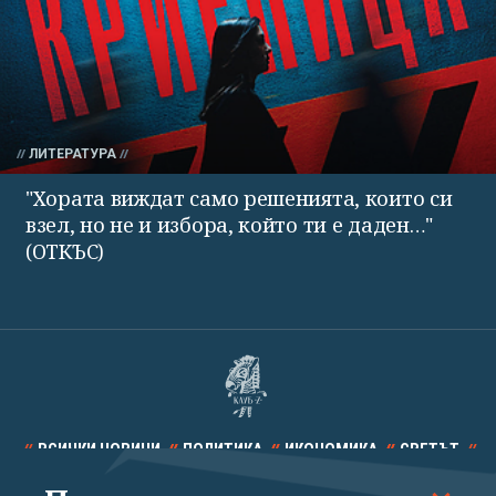
ЛИТЕРАТУРА
"Хората виждат само решенията, които си
взел, но не и избора, който ти е даден…"
(ОТКЪС)
ВСИЧКИ НОВИНИ
ПОЛИТИКА
ИКОНОМИКА
СВЕТЪТ
СПОРТ
КУЛТУРА
ТЕХНОЛОГИИ
КАЛЕЙДОСКОП