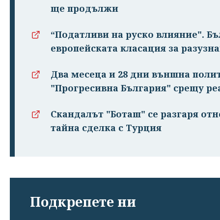
ще продължи
“Податливи на руско влияние". Бъ
европейската класация за разузн
Два месеца и 28 дни външна поли
"Прогресивна България" срещу ре
Скандалът "Боташ" се разгаря от
тайна сделка с Турция
Подкрепете ни