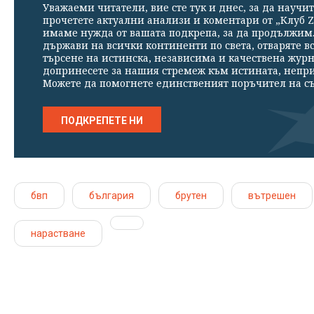
Уважаеми читатели, вие сте тук и днес, за да научит
прочетете актуални анализи и коментари от „Клуб Z
имаме нужда от вашата подкрепа, за да продължим. 
държави на всички континенти по света, отваряте в
търсене на истинска, независима и качествена жур
допринесете за нашия стремеж към истината, непр
Можете да помогнете единственият поръчител на съ
ПОДКРЕПЕТЕ НИ
бвп
българия
брутен
вътрешен
нарастване