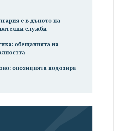
лгария е в дъното на
авателни служби
тика: обещанията на
алността
ново: опозицията подозира