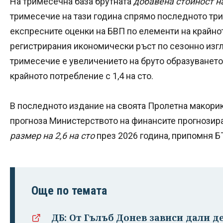
На тримесечна база брутната
добавена стойност на
тримесечие на тази година спрямо последното три
експресните оценки на БВП по елементи на крайно
регистрирания икономически ръст по сезонно из
тримесечие е увеличението на бруто образуването в
крайното потребление с 1,4 на сто.
В последното издание на своята Пролетна макор
прогноза Министерството на финансите прогнозир
размер на 2,6 на сто
през 2026 година, припомня Б
Още по темата
ДБ: От Гълъб Донев зависи дали д