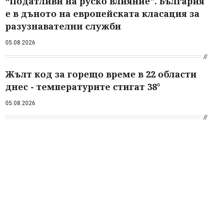
“Податливи на руско влияние". България
е в дъното на европейската класация за
разузнавателни служби
05.08.2026
Жълт код за горещо време в 22 области
днес - температурите стигат 38°
05.08.2026