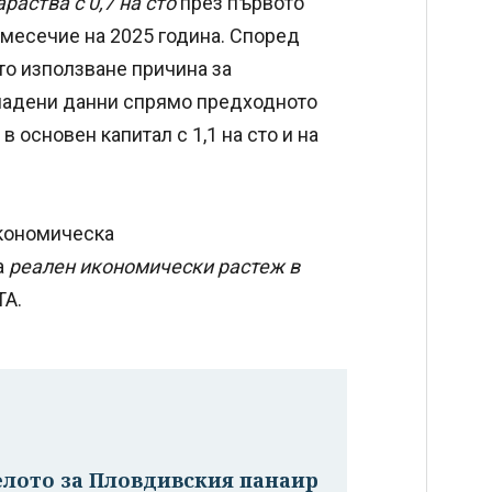
раства с 0,7 на сто
през първото
месечие на 2025 година. Според
то използване причина за
гладени данни спрямо предходното
 основен капитал с 1,1 на сто и на
икономическа
а
реален икономически растеж в
ТА.
елото за Пловдивския панаир