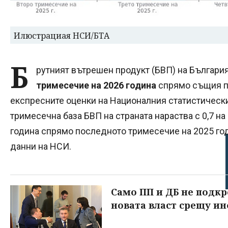
Илюстрациая НСИ/БТА
Б
рутният вътрешен продукт (БВП) на Българи
тримесечие на 2026 година
спрямо същия п
експресните оценки на Националния статистически
тримесечна база БВП на страната нараства с 0,7 на
година спрямо последното тримесечие на 2025 го
данни на НСИ.
Само ПП и ДБ не подк
новата власт срещу и