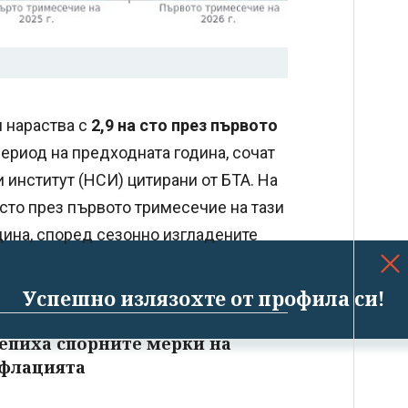
я нараства с
2,9 на сто през първото
ериод на предходната година, сочат
 институт (НСИ) цитирани от БТА. На
 сто през първото тримесечие на тази
дина, според сезонно изгладените
Успешно излязохте от профила си!
репиха спорните мерки на
нфлацията