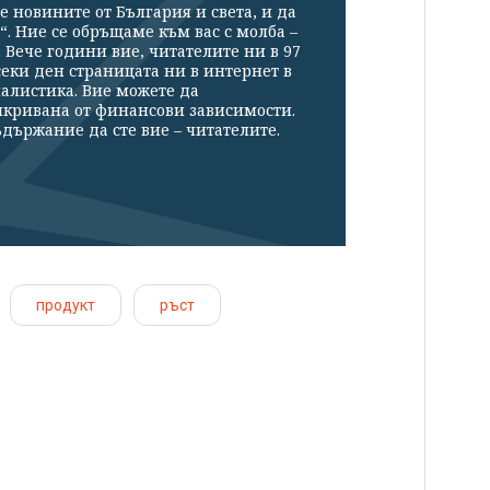
е новините от България и света, и да
“. Ние се обръщаме към вас с молба –
Вече години вие, читателите ни в 97
секи ден страницата ни в интернет в
налистика. Вие можете да
икривана от финансови зависимости.
държание да сте вие – читателите.
продукт
ръст