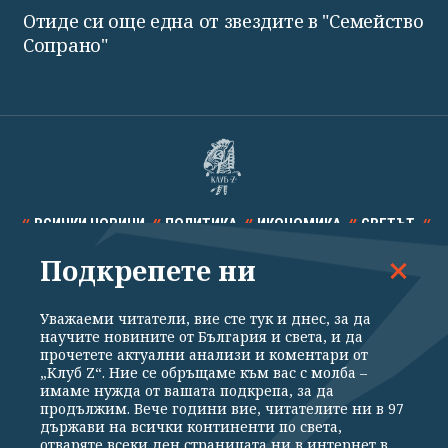
Отиде си още една от звездите в "Семейство
Сопрано"
ВСИЧКИ НОВИНИ
ПОЛИТИКА
ИКОНОМИКА
СВЕТЪТ
Подкрепете ни
СПОРТ
КУЛТУРА
ТЕХНОЛОГИИ
КАЛЕЙДОСКОП
МНЕНИЯ
Уважаеми читатели, вие сте тук и днес, за да
научите новините от България и света, и да
прочетете актуални анализи и коментари от
„Клуб Z“. Ние се обръщаме към вас с молба –
имаме нужда от вашата подкрепа, за да
продължим. Вече години вие, читателите ни в 97
Общи условия
Политика за поверителност
държави на всички континенти по света,
отваряте всеки ден страницата ни в интернет в