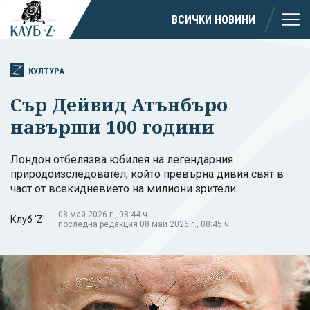
ВСИЧКИ НОВИНИ
КУЛТУРА
Сър Дейвид Атънбъро
навърши 100 години
Лондон отбелязва юбилея на легендарния
природоизследовател, който превърна дивия свят в
част от всекидневието на милиони зрители
08 май 2026 г., 08:44 ч.
Клуб 'Z'
последна редакция 08 май 2026 г., 08:45 ч.