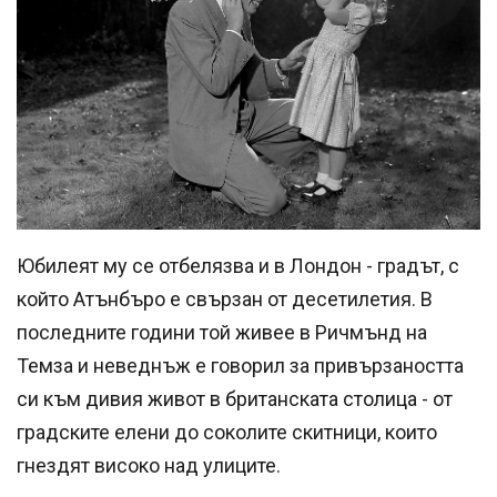
Юбилеят му се отбелязва и в Лондон - градът, с
който Атънбъро е свързан от десетилетия. В
последните години той живее в Ричмънд на
Темза и неведнъж е говорил за привързаността
си към дивия живот в британската столица - от
градските елени до соколите скитници, които
гнездят високо над улиците.