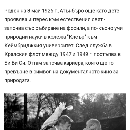
Роден на 8 май 1926 г., Атънбъро още като дете
проявява интерес към естествения свят -
започва със събиране на фосили, а по-късно учи
природни науки в колежа "Клеър" към
Кеймбриджкия университет. След служба в
Кралския флот между 1947 и 1949 г. постъпва в
Би Би Си. Оттам започва кариера, която ще го
превърне в символ на документалното кино за
природата.