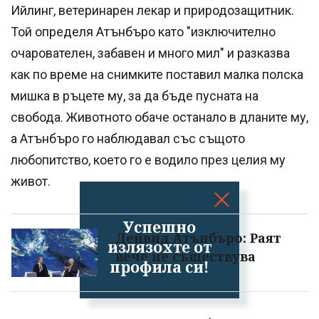
Ийлинг, ветеринарен лекар и природозащитник.
Той определя Атънбъро като "изключително
очарователен, забавен и много мил" и разказва
как по време на снимките поставил малка полска
мишка в ръцете му, за да бъде пусната на
свобода. Животното обаче останало в дланите му,
а Атънбъро го наблюдавал със същото
любопитство, което го е водило през целия му
живот.
Успешно
Дейвид Атънбъро: Раят
излязохте от
вече не съществува
профила си!