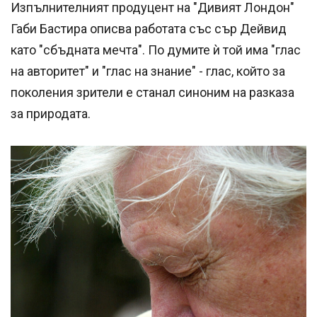
Изпълнителният продуцент на "Дивият Лондон"
Габи Бастира описва работата със сър Дейвид
като "сбъдната мечта". По думите ѝ той има "глас
на авторитет" и "глас на знание" - глас, който за
поколения зрители е станал синоним на разказа
за природата.