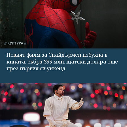
КУЛТУРА
Новият филм за Спайдърмен избухна в
кината: събра 355 млн. щатски долара още
през първия си уикенд