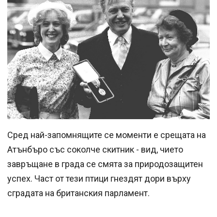
Сред най-запомнящите се моменти е срещата на
Атънбъро със соколче скитник - вид, чието
завръщане в града се смята за природозащитен
успех. Част от тези птици гнездят дори върху
сградата на британския парламент.