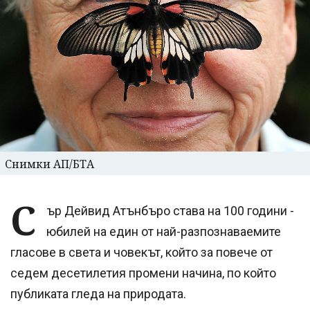
Снимки АП/БТА
С
ър Дейвид Атънбъро става на 100 години -
юбилей на един от най-разпознаваемите
гласове в света и човекът, който за повече от
седем десетилетия промени начина, по който
публиката гледа на природата.