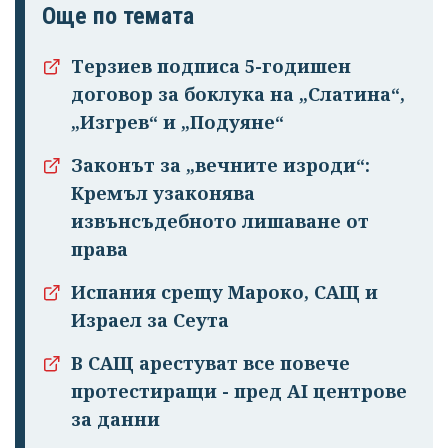
Още по темата
Терзиев подписа 5-годишен
договор за боклука на „Слатина“,
„Изгрев“ и „Подуяне“
Законът за „вечните изроди“:
Кремъл узаконява
извънсъдебното лишаване от
права
Испания срещу Мароко, САЩ и
Израел за Сеута
В САЩ арестуват все повече
протестиращи - пред AI центрове
за данни