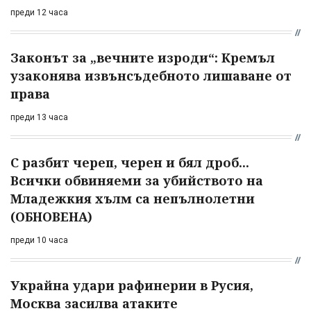
преди 12 часа
Законът за „вечните изроди“: Кремъл
узаконява извънсъдебното лишаване от
права
преди 13 часа
С разбит череп, черен и бял дроб...
Всички обвиняеми за убийството на
Младежкия хълм са непълнолетни
(ОБНОВЕНА)
преди 10 часа
Украйна удари рафинерии в Русия,
Москва засилва атаките