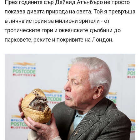
През годините сър Дейвид Атънбъро не просто
показва дивата природа на света. Той я превръща
в лична история за милиони зрители - от
тропическите гори и океанските дълбини до
парковете, реките и покривите на Лондон.