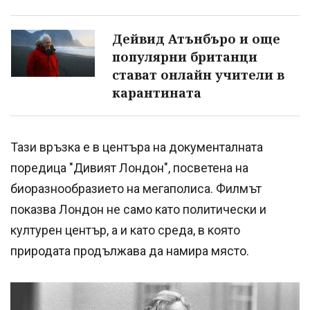
Дейвид Атънбъро и още
популярни британци
стават онлайн учители в
карантината
Тази връзка е в центъра на документалната
поредица "Дивият Лондон", посветена на
биоразнообразието на мегаполиса. Филмът
показва Лондон не само като политически и
културен център, а и като среда, в която
природата продължава да намира място.