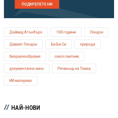
ПОДКРЕПЕТЕ НИ
Дейвид Атънбъро
100 години
Лондон
Дивият Лондон
Би Би Си
природа
биоразнообразие
сокол скитник
документално кино
Ричмънд на Темза
ИИ материал
НАЙ-НОВИ