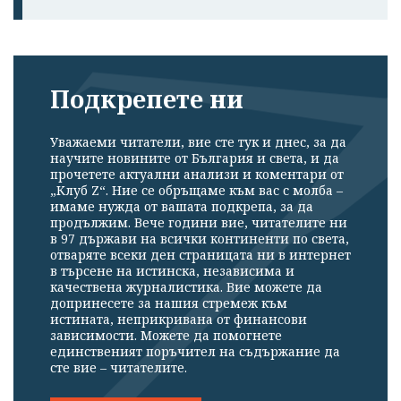
Подкрепете ни
Уважаеми читатели, вие сте тук и днес, за да
научите новините от България и света, и да
прочетете актуални анализи и коментари от
„Клуб Z“. Ние се обръщаме към вас с молба –
имаме нужда от вашата подкрепа, за да
продължим. Вече години вие, читателите ни
в 97 държави на всички континенти по света,
отваряте всеки ден страницата ни в интернет
в търсене на истинска, независима и
качествена журналистика. Вие можете да
допринесете за нашия стремеж към
истината, неприкривана от финансови
зависимости. Можете да помогнете
единственият поръчител на съдържание да
сте вие – читателите.