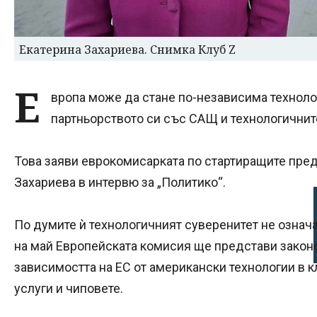
Екатерина Захариева. Снимка Клуб Z
Е
вропа може да стане по-независима техноло
партньорството си със САЩ и технологичнит
Това заяви еврокомисарката по стартиращите пред
Захариева в интервю за „Политико“.
По думите ѝ технологичният суверенитет не означа
на май Европейската комисия ще представи законо
зависимостта на ЕС от американски технологии в 
услуги и чиповете.