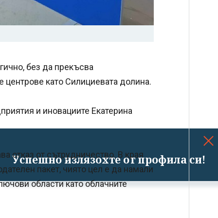
гично, без да прекъсва
е центрове като Силициевата долина.
приятия и иновациите Екатерина
ва отказ от сътрудничество. В края
Успешно излязохте от профила си!
дателен пакет, чиято цел е да намали
ключови области като облачните