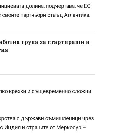
ициевата долина, подчертава, че ЕС
своите партньори отвъд Атлантика.
аботна група за стартиращи и
тия
олко крехки и същевременно сложни
ньорства с държави съмишленици чрез
с Индия и страните от Меркосур –