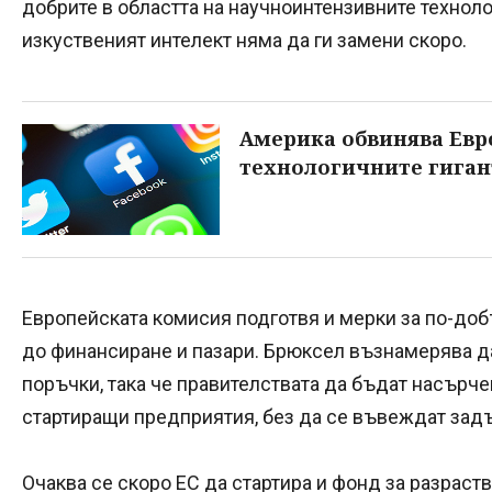
добрите в областта на научноинтензивните техноло
изкуственият интелект няма да ги замени скоро.
Америка обвинява Евр
технологичните гиган
Европейската комисия подготвя и мерки за по-доб
до финансиране и пазари. Брюксел възнамерява д
поръчки, така че правителствата да бъдат насърче
стартиращи предприятия, без да се въвеждат зад
Очаква се скоро ЕС да стартира и фонд за разраст