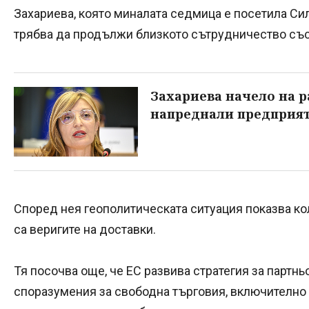
Захариева, която миналата седмица е посетила Сил
трябва да продължи близкото сътрудничество със 
Захариева начело на р
напреднали предприя
Според нея геополитическата ситуация показва к
са веригите на доставки.
Тя посочва още, че ЕС развива стратегия за парт
споразумения за свободна търговия, включително 