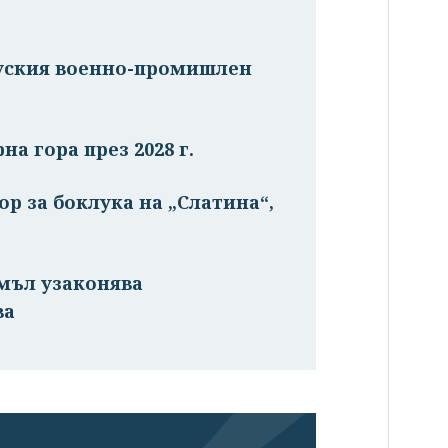
руския военно-промишлен
на гора през 2028 г.
р за боклука на „Слатина“,
емъл узаконява
ва