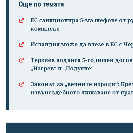
Още по темата
ЕС санкционира 5-ма шефове от 
комплекс
Исландия може да влезе в ЕС с Чер
Терзиев подписа 5-годишен догово
„Изгрев“ и „Подуяне“
Законът за „вечните изроди“: Кр
извънсъдебното лишаване от пра