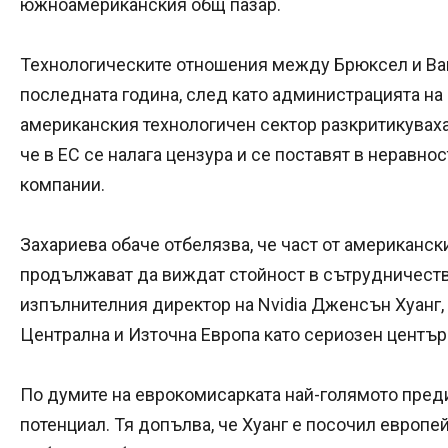
южноамериканския общ пазар.
Технологическите отношения между Брюксел и Ваш
последната година, след като администрацията на
американския технологичен сектор разкритикуваха
че в ЕС се налага цензура и се поставят в неравн
компании.
Захариева обаче отбелязва, че част от американск
продължават да виждат стойност в сътрудничество
изпълнителния директор на Nvidia Дженсън Хуанг,
Централна и Източна Европа като сериозен център 
По думите на еврокомисарката най-голямото пред
потенциал. Тя допълва, че Хуанг е посочил европей