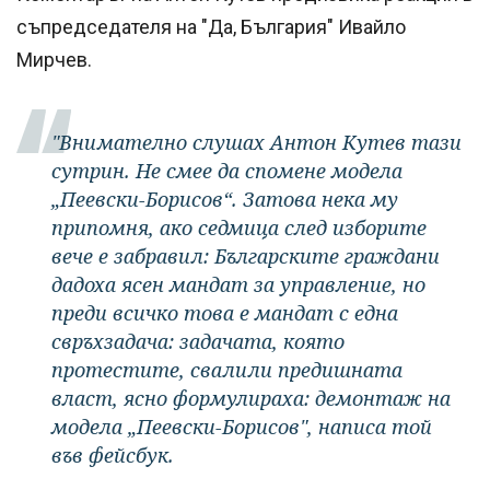
съпредседателя на "Да, България" Ивайло
Мирчев.
"Внимателно слушах Антон Кутев тази
сутрин. Не смее да спомене модела
„Пеевски-Борисов“. Затова нека му
припомня, ако седмица след изборите
вече е забравил: Българските граждани
дадоха ясен мандат за управление, но
преди всичко това е мандат с една
свръхзадача: задачата, която
протестите, свалили предишната
власт, ясно формулираха: демонтаж на
модела „Пеевски-Борисов", написа той
във фейсбук.