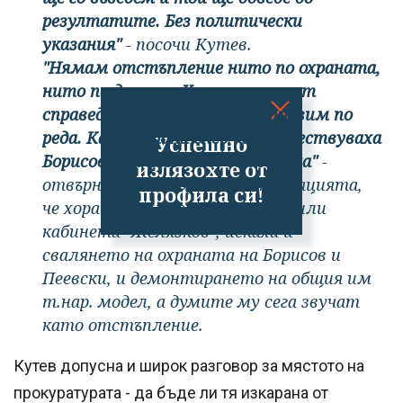
резултатите. Без политически
указания"
- посочи Кутев.
"Нямам отстъпление нито по охраната,
нито по делата. Хората очакват
справедливост - но ще го направим по
реда. Какво стана след като арествуваха
Успешно
Борисов? Накрая даже го изпраха"
-
излязохте от
отвърна в отговор на констатацията,
профила си!
че хората от площадите, свалили
кабинета "Желязков", искаха и
свалянето на охраната на Борисов и
Пеевски, и демонтирането на общия им
т.нар. модел, а думите му сега звучат
като отстъпление.
Кутев допусна и широк разговор за мястото на
прокуратурата - да бъде ли тя изкарана от