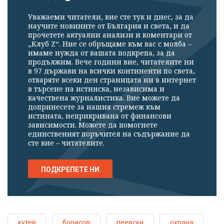
Уважаеми читатели, вие сте тук и днес, за да
научите новините от България и света, и да
прочетете актуални анализи и коментари от
„Клуб Z“. Ние се обръщаме към вас с молба –
имаме нужда от вашата подкрепа, за да
продължим. Вече години вие, читателите ни
в 97 държави на всички континенти по света,
отваряте всеки ден страницата ни в интернет
в търсене на истинска, независима и
качествена журналистика. Вие можете да
допринесете за нашия стремеж към
истината, неприкривана от финансови
зависимости. Можете да помогнете
единственият поръчител на съдържание да
сте вие – читателите.
ПОДКРЕПЕТЕ НИ
кутев
борисов
пеевски
охрана