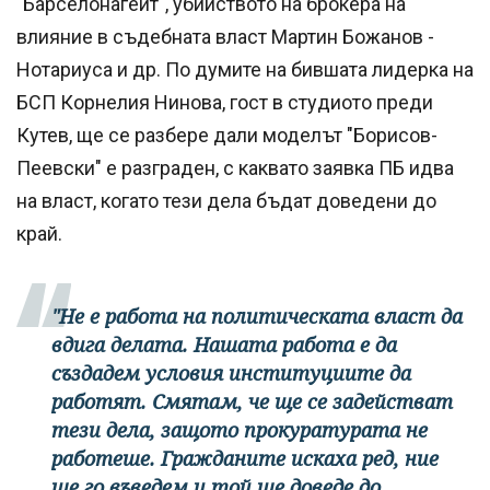
"Барселонагейт", убийството на брокера на
влияние в съдебната власт Мартин Божанов -
Нотариуса и др. По думите на бившата лидерка на
БСП Корнелия Нинова, гост в студиото преди
Кутев, ще се разбере дали моделът "Борисов-
Пеевски" е разграден, с каквато заявка ПБ идва
на власт, когато тези дела бъдат доведени до
край.
"Не е работа на политическата власт да
вдига делата. Нашата работа е да
създадем условия институциите да
работят. Смятам, че ще се задействат
тези дела, защото прокуратурата не
работеше. Гражданите искаха ред, ние
ще го въведем и той ще доведе до