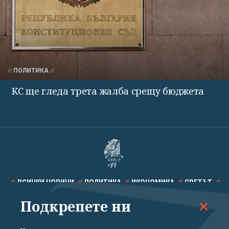
ПОЛИТИКА
КС ще гледа трета жалба срещу бюджета
ВСИЧКИ НОВИНИ
ПОЛИТИКА
ИКОНОМИКА
СВЕТЪТ
Подкрепете ни
СПОРТ
КУЛТУРА
ТЕХНОЛОГИИ
КАЛЕЙДОСКОП
МНЕНИЯ