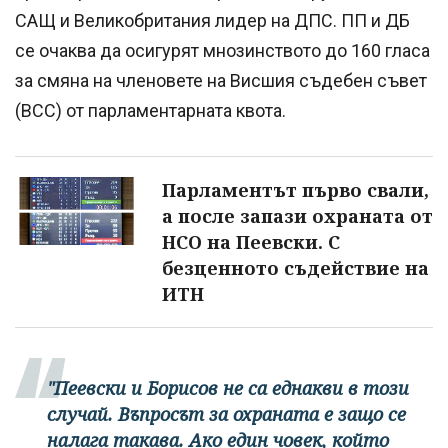
САЩ и Великобритания лидер на ДПС. ПП и ДБ
се очаква да осигурят мнозинството до 160 гласа
за смяна на членовете на Висшия съдебен съвет
(ВСС) от парламентарната квота.
Парламентът първо свали,
а после запази охраната от
НСО на Пеевски. С
безценното съдействие на
ИТН
"Пеевски и Борисов не са еднакви в този
случай. Въпросът за охраната е защо се
налага такава. Ако един човек, който