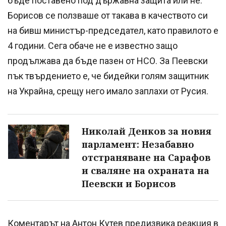
бъде поставено под държавна защита или не.
Борисов се ползваше от такава в качеството си
на бивш министър-председател, като правилото е
4 години. Сега обаче не е известно защо
продължава да бъде пазен от НСО. За Пеевски
пък твърдението е, че бидейки голям защитник
на Украйна, срещу него имало заплахи от Русия.
Николай Денков за новия
парламент: Незабавно
отстраняване на Сарафов
и сваляне на охраната на
Пеевски и Борисов
Коментарът на Антон Кутев предизвика реакция в