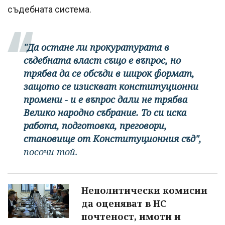
съдебната система.
"Да остане ли прокуратурата в
съдебната власт също е въпрос, но
трябва да се обсъди в широк формат,
защото се изискват конституционни
промени - и е въпрос дали не трябва
Велико народно събрание. То си иска
работа, подготовка, преговори,
становище от Конституционния съд",
посочи той.
Неполитически комисии
да оценяват в НС
почтеност, имоти и