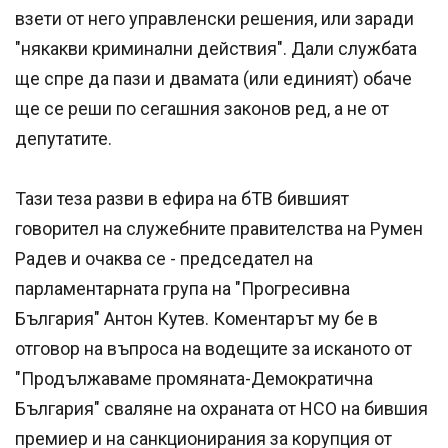
взети от него управленски решения, или заради
"някакви криминални действия". Дали службата
ще спре да пази и двамата (или единият) обаче
ще се реши по сегашния законов ред, а не от
депутатите.
Тази теза разви в ефира на бТВ бившият
говорител на служебните правителства на Румен
Радев и очаква се - председател на
парламентарната група на "Прогресивна
България" Антон Кутев. Коментарът му бе в
отговор на въпроса на водещите за исканото от
"Продължаваме промяната-Демократична
България" сваляне на охраната от НСО на бившия
премиер и на санкционирания за корупция от