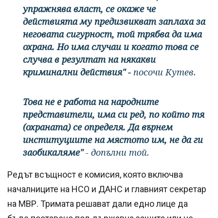
упражнява власт, се окаже че
действията му предизвикват заплаха за
неговата сигурност, той трябва да има
охрана. Но има случаи и когато това се
случва в резултат на някакви
криминални действия" -
посочи Кутев.
Това не е работа на народните
представители, има си ред, по който тя
(охраната) се определя. Да върнем
институциите на мястото им, не да ги
заобикаляме"
- допълни той.
Редът всъщност е комисия, която включва
началниците на НСО и ДАНС и главният секретар
на МВР. Тримата решават дали едно лице да