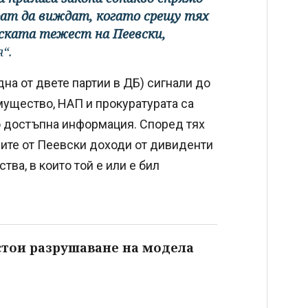
рат да виждат, когато срещу тях
ската тежест на Пеевски,
“.
на от двете партии в ДБ) сигнали до
ущество, НАП и прокуратурата са
о достъпна информация. Според тях
те от Пеевски доходи от дивиденти
ва, в които той е или е бил
стои разрушаване на модела