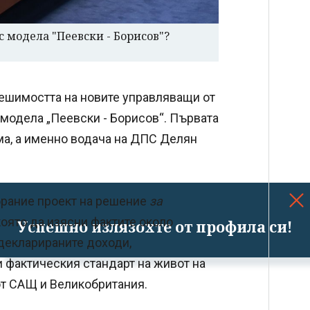
 модела "Пеевски - Борисов"?
решимостта на новите управляващи от
 модела „Пеевски - Борисов“. Първата
ма, а именно водача на ДПС Делян
брание проект на решение
за
 която да изясни фактите около
Успешно излязохте от профила си!
екларираните доходи,
 фактическия стандарт на живот на
от САЩ и Великобритания.