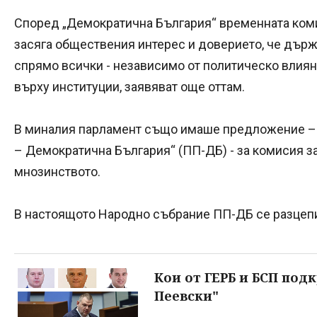
Според „Демократична България“ временната коми
засяга обществения интерес и доверието, че дър
спрямо всички - независимо от политическо влия
върху институции, заявяват още оттам.
В миналия парламент също имаше предложение – 
– Демократична България“ (ПП-ДБ) - за комисия за
мнозинството.
В настоящото Народно събрание ПП-ДБ се разцепи
Кои от ГЕРБ и БСП под
Пеевски"