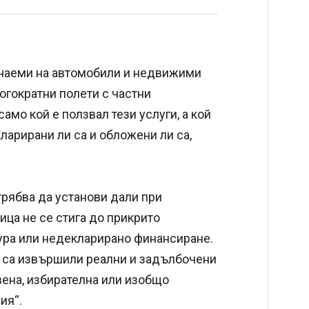
наеми на автомобили и недвижими
ногократни полети с частни
амо кой е ползвал тези услуги, а кой
екларирани ли са и обложени ли са,
рябва да установи дали при
ица не се стига до прикрито
ура или недекларирано финансиране.
и са извършили реални и задълбочени
вена, избирателна или изобщо
ия“.