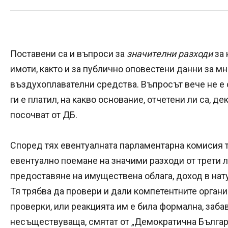
Поставени са и въпроси за
значителни разходи
за 
имоти, както и за публично оповестени данни за м
въздухоплавателни средства. Въпросът вече не е с
ги е платил, на какво основание, отчетени ли са, д
посочват от ДБ.
Според тях евентуалната парламентарна комисия т
евентуално поемане на значими разходи от трети л
предоставяне на имуществена облага, доход в нат
Тя трябва да провери и дали компетентните орган
проверки, или реакцията им е била формална, заба
несъществуваща, смятат от „Демократична Българ