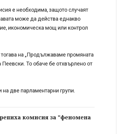
сия е необходима, защото случаят
жавата може да действа еднакво
ние, икономическа мощ или контрол
тогава на „Продължаваме промяната
 Пеевски. То обаче бе отхвърлено от
 на две парламентарни групи.
крепиха комисия за "феномена