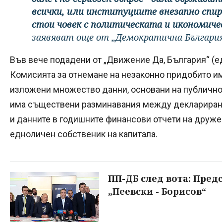
всички, или институциите внезапно спи
стои човек с политическата и икономиче
заявяват още от „Демократична България
Във вече подадени от „Движение Да, България“ (ед
Комисията за отнемане на незаконно придобито им
изложени множество данни, основани на публичн
има съществени разминавания между декларирани
и данните в годишните финансови отчети на дружест
едноличен собственик на капитала.
ПП-ДБ след вота: Пред
„Пеевски - Борисов“