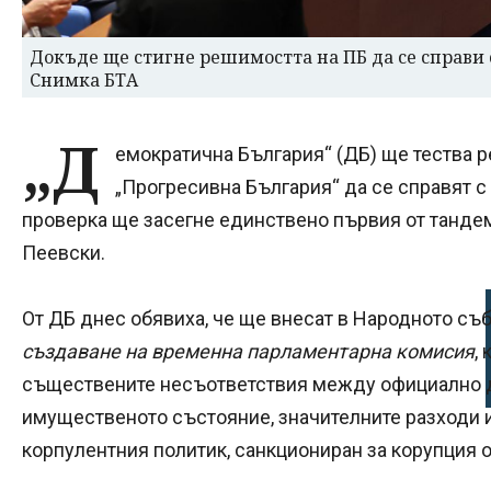
Докъде ще стигне решимостта на ПБ да се справи с
Снимка БТА
„Д
емократична България“ (ДБ) ще тества 
„Прогресивна България“ да се справят с
проверка ще засегне единствено първия от танде
Пеевски.
От ДБ днес обявиха, че ще внесат в Народното съ
създаване на временна парламентарна комисия
,
съществените несъответствия между официално д
имущественото състояние, значителните разходи и
корпулентния политик, санкциониран за корупция 