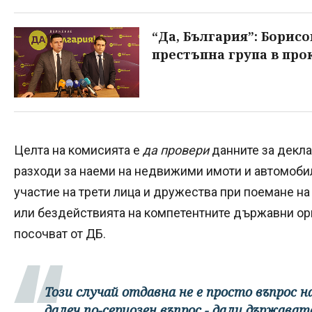
“Да, България”: Борис
престъпна група в про
Целта на комисията е
да провери
данните за декла
разходи за наеми на недвижими имоти и автомобил
участие на трети лица и дружества при поемане на
или бездействията на компетентните държавни орг
посочват от ДБ.
Този случай отдавна не е просто въпрос н
далеч по-сериозен въпрос - дали държават