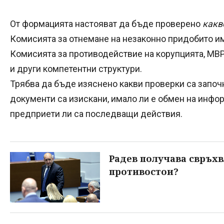
От формацията настояват да бъде проверено
какв
Комисията за отнемане на незаконно придобито им
Комисията за противодействие на корупцията, МВР
и други компетентни структури.
Трябва да бъде изяснено какви проверки са започна
документи са изискани, имало ли е обмен на инфо
предприети ли са последващи действия.
Радев получава свръхв
противостои?