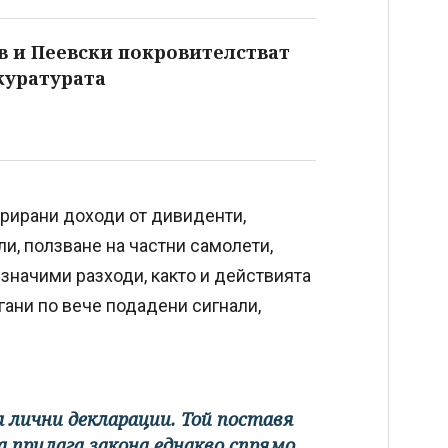
ов и Пеевски покровителстват
куратурата
рирани доходи от дивиденти,
и, ползване на частни самолети,
 значими разходи, както и действията
ани по вече подадени сигнали,
а лични декларации. Той поставя
а прилага закона еднакво спрямо