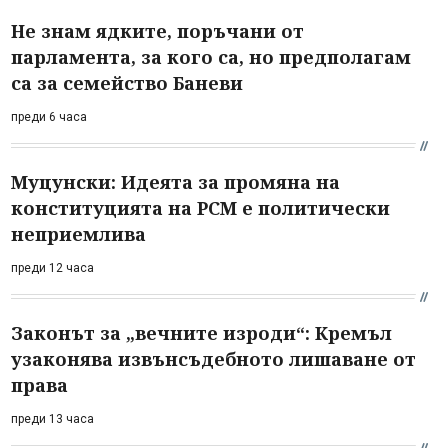
Не знам ядките, поръчани от
парламента, за кого са, но предполагам
са за семейство Баневи
преди 6 часа
Муцунски: Идеята за промяна на
конституцията на РСМ е политически
неприемлива
преди 12 часа
Законът за „вечните изроди“: Кремъл
узаконява извънсъдебното лишаване от
права
преди 13 часа