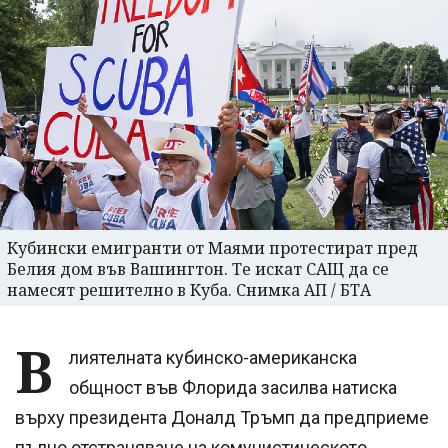
Кубински емигранти от Маями протестират пред
Белия дом във Вашингтон. Те искат САЩ да се
намесят решително в Куба. Снимка АП / БТА
В
лиятелната кубинско-американска
общност във Флорида засилва натиска
върху президента Доналд Тръмп да предприеме
пълно отстраняване на комунистическото