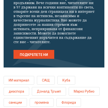
продължим. Вече години вие, читателите ни
в 97 държави на всички континенти по света,
отваряте всеки ден страницата ни в интернет
в търсене на истинска, независима и
качествена журналистика. Вие можете да
допринесете за нашия стремеж към
истината, неприкривана от финансови
зависимости. Можете да помогнете
единственият поръчител на съдържание да
сте вие – читателите.
ПОДКРЕПЕТЕ НИ
ИИ материал
САЩ
Куба
диаспора
Доналд Тръмп
Марко Рубио
санкции
промяна
Флорида