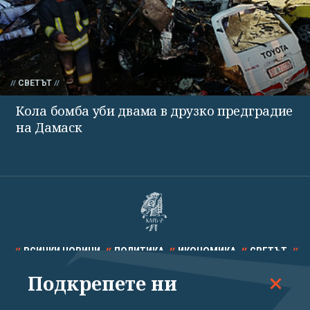
СВЕТЪТ
Кола бомба уби двама в друзко предградие
на Дамаск
ВСИЧКИ НОВИНИ
ПОЛИТИКА
ИКОНОМИКА
СВЕТЪТ
Подкрепете ни
СПОРТ
КУЛТУРА
ТЕХНОЛОГИИ
КАЛЕЙДОСКОП
МНЕНИЯ