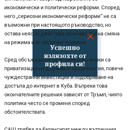
икономически и политически реформи. Според
него „сериозни икономически реформи“ не са
възможни при настоящото ръководство, но
остава неясно дали това означава пълна смяна
на режима или частични промени.
Успешно
излязохте от
Сред обсъжданите икономически мерки са
профила си!
приватизация на държавни предприятия, повече
чуждестранни инвестиции и подобряване на
достъпа до интернет в Куба. Въпреки това
окончателните решения зависят от Тръмп, чиято
политика често се променя според
обстоятелствата.
САЩ трябва да балансират между вътрешния