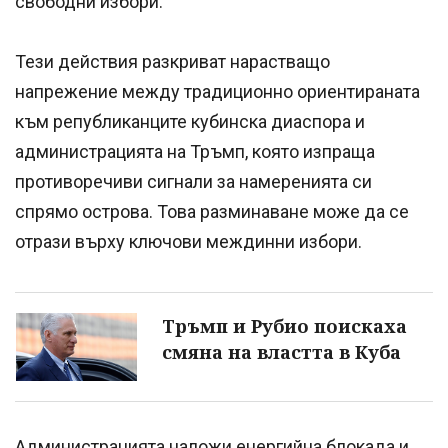
свободни избори.
Тези действия разкриват нарастващо
напрежение между традиционно ориентираната
към републиканците кубинска диаспора и
администрацията на Тръмп, която изпраща
противоречиви сигнали за намеренията си
спрямо острова. Това разминаване може да се
отрази върху ключови междинни избори.
Тръмп и Рубио поискаха
смяна на властта в Куба
Администрацията наложи енергийна блокада и