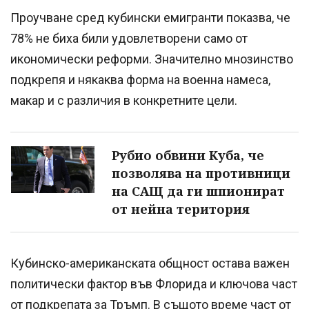
Проучване сред кубински емигранти показва, че
78% не биха били удовлетворени само от
икономически реформи. Значително мнозинство
подкрепя и някаква форма на военна намеса,
макар и с различия в конкретните цели.
Рубио обвини Куба, че
позволява на противници
на САЩ да ги шпионират
от нейна територия
Кубинско-американската общност остава важен
политически фактор във Флорида и ключова част
от подкрепата за Тръмп. В същото време част от