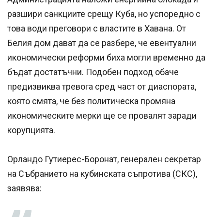
разшири санкциите срещу Куба, но успоредно с
това води преговори с властите в Хавана. От
Белия дом дават да се разбере, че евентуални
икономически реформи биха могли временно да
бъдат достатъчни. Подобен подход обаче
предизвиква тревога сред част от диаспората,
която смята, че без политическа промяна
икономическите мерки ще се провалят заради
корупцията.
Орландо Гутиерес-Боронат, генерален секретар
на Събранието на кубинската съпротива (СКС),
заявява: