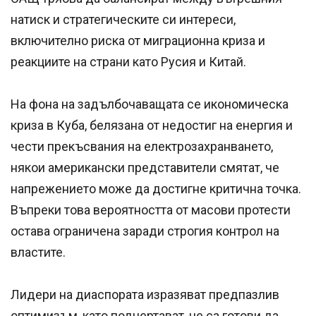
натиск и стратегическите си интереси,
включително риска от миграционна криза и
реакциите на страни като Русия и Китай.
На фона на задълбочаващата се икономическа
криза в Куба, белязана от недостиг на енергия и
чести прекъсвания на електрозахранването,
някои американски представители смятат, че
напрежението може да достигне критична точка.
Въпреки това вероятността от масови протести
остава ограничена заради строгия контрол на
властите.
Лидери на диаспората изразяват предпазлив
оптимизъм, като подчертават, че са готови да