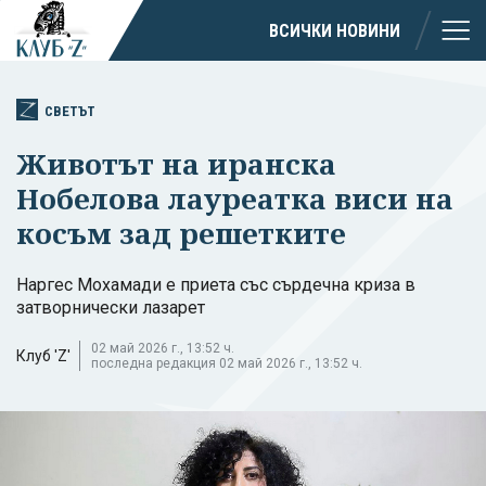
ВСИЧКИ НОВИНИ
СВЕТЪТ
Животът на иранска
Нобелова лауреатка виси на
косъм зад решетките
Наргес Мохамади е приета със сърдечна криза в
затворнически лазарет
02 май 2026 г., 13:52 ч.
Клуб 'Z'
последна редакция 02 май 2026 г., 13:52 ч.