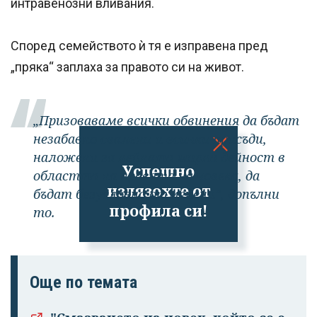
интравенозни вливания.
Според семейството ѝ тя е изправена пред
„пряка“ заплаха за правото си на живот.
„Призоваваме всички обвинения да бъдат
незабавно свалени и всички присъди,
наложени за нейната мирна дейност в
Успешно
областта на правата на човека, да
излязохте от
бъдат безусловно отменени“, допълни
профила си!
то.
Още по темата