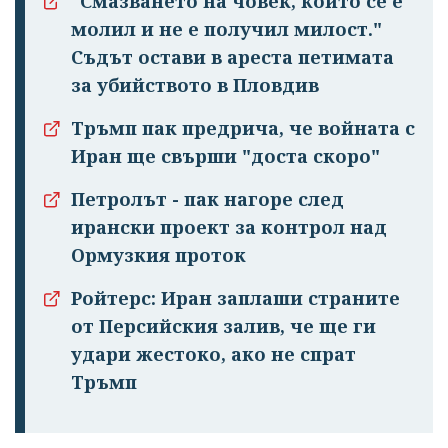
"Смазването на човек, който се е
молил и не е получил милост."
Съдът остави в ареста петимата
за убийството в Пловдив
Тръмп пак предрича, че войната с
Иран ще свърши "доста скоро"
Петролът - пак нагоре след
ирански проект за контрол над
Ормузкия проток
Ройтерс: Иран заплаши страните
от Персийския залив, че ще ги
удари жестоко, ако не спрат
Тръмп