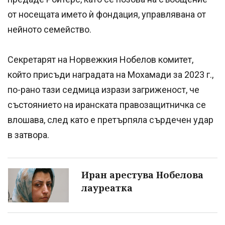
от носещата името ѝ фондация, управлявана от
нейното семейство.
Секретарят на Норвежкия Нобелов комитет,
който присъди наградата на Мохамади за 2023 г.,
по-рано тази седмица изрази загриженост, че
състоянието на иранската правозащитничка се
влошава, след като е претърпяла сърдечен удар
в затвора.
Иран арестува Нобелова
лауреатка