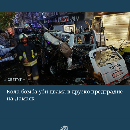
СВЕТЪТ
Кола бомба уби двама в друзко предградие
на Дамаск