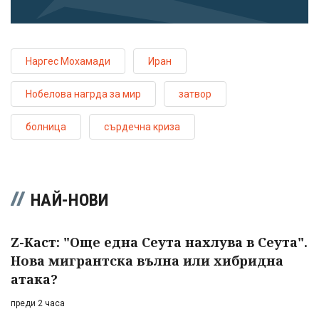
Наргес Мохамади
Иран
Нобелова нагрда за мир
затвор
болница
сърдечна криза
НАЙ-НОВИ
Z-Каст: "Още една Сеута нахлува в Сеута".
Нова мигрантска вълна или хибридна
атака?
преди 2 часа