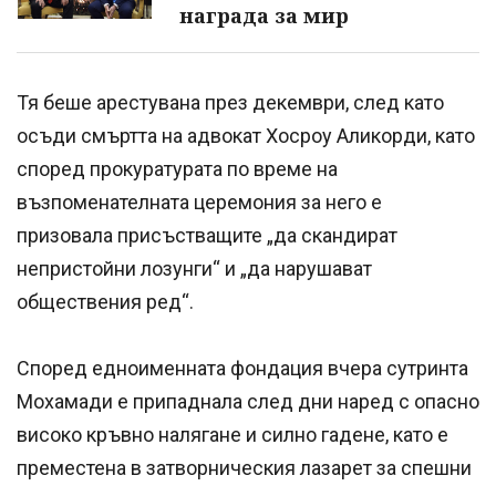
награда за мир
Тя беше арестувана през декември, след като
осъди смъртта на адвокат Хосроу Аликорди, като
според прокуратурата по време на
възпоменателната церемония за него е
призовала присъстващите „да скандират
непристойни лозунги“ и „да нарушават
обществения ред“.
Според едноименната фондация вчера сутринта
Мохамади е припаднала след дни наред с опасно
високо кръвно налягане и силно гадене, като е
преместена в затворническия лазарет за спешни