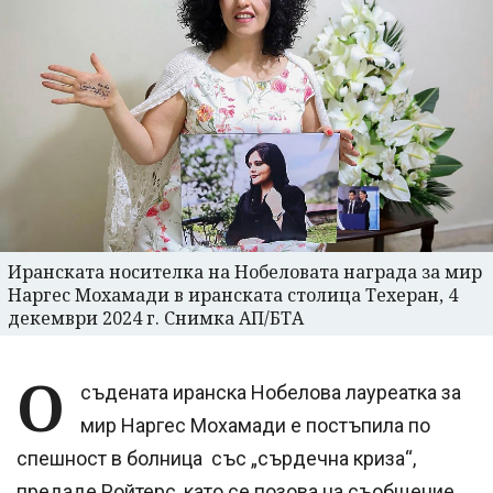
Иранската носителка на Нобеловата награда за мир
Наргес Мохамади в иранската столица Техеран, 4
декември 2024 г. Снимка АП/БТА
О
съдената иранска Нобелова лауреатка за
мир Наргес Мохамади е постъпила по
спешност в болница със „сърдечна криза“,
предаде Ройтерс, като се позова на съобщение