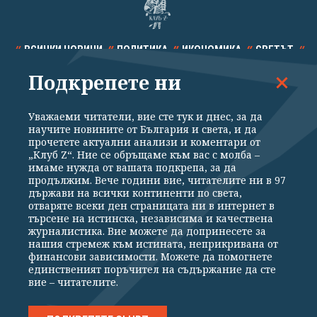
ВСИЧКИ НОВИНИ
ПОЛИТИКА
ИКОНОМИКА
СВЕТЪТ
Подкрепете ни
СПОРТ
КУЛТУРА
ТЕХНОЛОГИИ
КАЛЕЙДОСКОП
МНЕНИЯ
Уважаеми читатели, вие сте тук и днес, за да
научите новините от България и света, и да
прочетете актуални анализи и коментари от
„Клуб Z“. Ние се обръщаме към вас с молба –
имаме нужда от вашата подкрепа, за да
продължим. Вече години вие, читателите ни в 97
Общи условия
Политика за поверителност
държави на всички континенти по света,
отваряте всеки ден страницата ни в интернет в
Реклама
Партньори
Контакти
За Клуб Z
търсене на истинска, независима и качествена
Екип
Подкрепете ни
журналистика. Вие можете да допринесете за
нашия стремеж към истината, неприкривана от
финансови зависимости. Можете да помогнете
единственият поръчител на съдържание да сте
Издател на www.clubz.bg е „Клуб Зебра Медия“ ЕООД, София, ул. "Алеко
вие – читателите.
Константинов" 3. Всички права запазени 2026 „Клуб Зебра Медия“
ЕООД.
Препечатването на материали, снимки и видео от www.clubz.bg без
разрешение ще бъде преследвано по съдебен път, съгласно