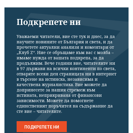
Подкрепете ни
Уважаеми читатели, вие сте тук и днес, за да
научите новините от България и света, и да
прочетете актуални анализи и коментари от
„Клуб Z“. Ние се обръщаме към вас с молба –
имаме нужда от вашата подкрепа, за да
продължим. Вече години вие, читателите ни
в 97 държави на всички континенти по света,
отваряте всеки ден страницата ни в интернет
в търсене на истинска, независима и
качествена журналистика. Вие можете да
допринесете за нашия стремеж към
истината, неприкривана от финансови
зависимости. Можете да помогнете
единственият поръчител на съдържание да
сте вие – читателите.
ПОДКРЕПЕТЕ НИ