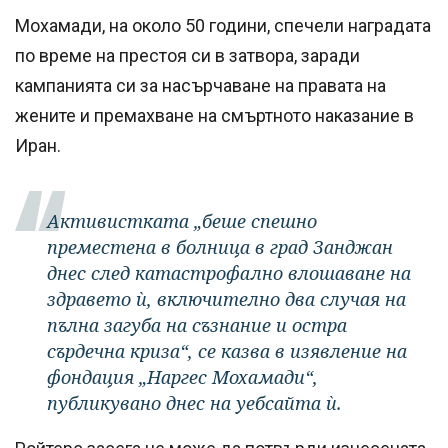
Мохамади, на около 50 години, спечели наградата
по време на престоя си в затвора, заради
кампанията си за насърчаване на правата на
жените и премахване на смъртното наказание в
Иран.
Активистката „беше спешно
преместена в болница в град Занджан
днес след катастрофално влошаване на
здравето ѝ, включително два случая на
пълна загуба на съзнание и остра
сърдечна криза“, се казва в изявление на
фондация „Наргес Мохамади“,
публикувано днес на уебсайта ѝ.