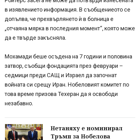
Ройтерс засега не може да потвърди изнесената
в изявлението информация. В съобщениеото се
допълва, че прехвърлянето ѝ в болница е
„отчаяна мярка в последния момент“, която може
да е твърде закъсняла.
Мохамади беше осъдена на 7 години и половина
затвор, съобщи фондацията през февруари –
седмици преди САЩ и Израел да започнат
войната си срещу Иран. Нобеловият комитет по
това време призова Техеран да я освободи
незабавно.
Нетаняху е номинирал
Тръмп за Нобелова